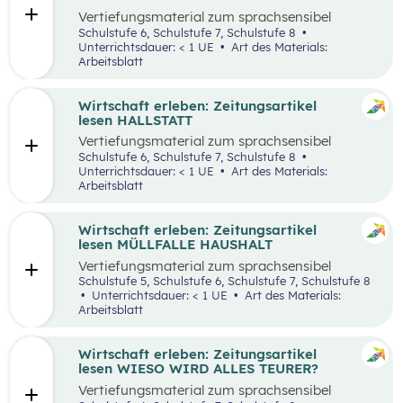
Vertiefungsmaterial zum sprachsensibel
aufbereiteten Zeitungsartikel “Panamakanal
Schulstufe 6, Schulstufe 7, Schulstufe 8
bremst Welthandel”.
Unterrichtsdauer: < 1 UE
Art des Materials:
Arbeitsblatt
Wirtschaft erleben: Zeitungsartikel
lesen HALLSTATT
Vertiefungsmaterial zum sprachsensibel
aufbereiteten Zeitungsartikel “Hallstatt geht
Schulstufe 6, Schulstufe 7, Schulstufe 8
über, Hallstätter gehen unter”.
Unterrichtsdauer: < 1 UE
Art des Materials:
Arbeitsblatt
Wirtschaft erleben: Zeitungsartikel
lesen MÜLLFALLE HAUSHALT
Vertiefungsmaterial zum sprachsensibel
aufbereiteten Zeitungsartikel “Müllfalle
Schulstufe 5, Schulstufe 6, Schulstufe 7, Schulstufe 8
Haushalt”.
Unterrichtsdauer: < 1 UE
Art des Materials:
Arbeitsblatt
Wirtschaft erleben: Zeitungsartikel
lesen WIESO WIRD ALLES TEURER?
Vertiefungsmaterial zum sprachsensibel