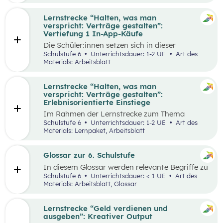
Lernstrecke “Halten, was man
verspricht: Verträge gestalten”:
Vertiefung 1 In-App-Käufe
Die Schüler:innen setzen sich in dieser
Alltagschallenge mit dem eigenen digitalen
Schulstufe 6
Unterrichtsdauer: 1-2 UE
Art des
Konsumverhalten auseinander.
Materials: Arbeitsblatt
Lernstrecke “Halten, was man
verspricht: Verträge gestalten”:
Erlebnisorientierte Einstiege
Im Rahmen der Lernstrecke zum Thema
“Halten, was man verspricht – Verträge
Schulstufe 6
Unterrichtsdauer: 1-2 UE
Art des
gestalten”, werden drei mögliche Einstiegsideen
Materials: Lernpaket, Arbeitsblatt
vorgestellt.
Glossar zur 6. Schulstufe
In diesem Glossar werden relevante Begriffe zu
den Lehrplanpunkten “Energie und Ressourcen”
Schulstufe 6
Unterrichtsdauer: < 1 UE
Art des
sowie “Produktion und Konsum” erklärt.
Materials: Arbeitsblatt, Glossar
Zusätzlich gibt es Arbeitsblätter zu
ausgewählten Begriffen.
Lernstrecke “Geld verdienen und
ausgeben”: Kreativer Output