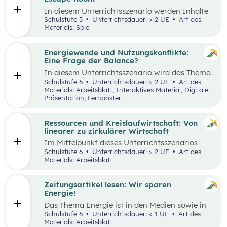
Tätigkeiten im Haushalt aufzeichnen und deren
In diesem Unterrichtsszenario werden Inhalte
Verteilung reflektieren.
des
Kompetenzbereichs
„Leben und
Schulstufe 5
Unterrichtsdauer: > 2 UE
Art des
Wirtschaften im eigenen Umfeld“ spielerisch
Materials: Spiel
wiederholt. Dabei kommt die Methode „Escape
Room“ zum Einsatz. Ziel ist es, durch
Kooperation bei der Teamarbeit
Energiewende und Nutzungskonflikte:
zwischenmenschliche Kompetenzen zu stärken
Eine Frage der Balance?
st
und sogenannte 21
Century Skills zu schulen.
In diesem Unterrichtsszenario wird das Thema
Energiewende und damit einhergehende
Schulstufe 6
Unterrichtsdauer: > 2 UE
Art des
Nutzungskonflikte behandelt. Methodisch wird
Materials: Arbeitsblatt, Interaktives Material, Digitale
zuerst mit einem Wimmelbild gearbeitet, auf
Präsentation, Lernposter
dem unterschiedliche Szenen und Darstellungen
zu Energie, Ressourcen und damit
einhergehender Konflikte zu finden sind.
Ressourcen und Kreislaufwirtschaft: Von
linearer zu zirkulärer Wirtschaft
Im Mittelpunkt dieses Unterrichtsszenarios
steht ein sprachsensibel aufbereiteter Text zum
Schulstufe 6
Unterrichtsdauer: > 2 UE
Art des
Thema verantwortungsvoller Umgang mit
Materials: Arbeitsblatt
Ressourcen. Anhand eines Fahrrads werden die
Fragen nach dem „Wo?“, „Woher?“ und
„Wohin?“ gestellt und die Konzepte „lineares
Zeitungsartikel lesen: Wir sparen
Wirtschaften” und „Kreislaufwirtschaft”
Energie!
erarbeitet.
Das Thema Energie ist in den Medien sowie in
täglichen Gesprächen allgegenwärtig. Dabei
Schulstufe 6
Unterrichtsdauer: < 1 UE
Art des
wird oft von hohem Energieverbrauch, von
Materials: Arbeitsblatt