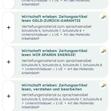
Unterrichtsdauer: < 1 UE
Art des Materials:
Arbeitsblatt
Wirtschaft erleben: Zeitungsartikel
lesen GELD-ZURÜCK-GARANTIE
Vertiefungsmaterial zum sprachsensibel
aufbereiteten Zeitungsartikel “Reich werden
Schulstufe 6, Schulstufe 7, Schulstufe 8
mit Geld-zurück-Garantie?”.
Unterrichtsdauer: < 1 UE
Art des Materials:
Arbeitsblatt
Wirtschaft erleben: Zeitungsartikel
lesen WIR SPAREN ENERGIE!
Vertiefungsmaterial zum sprachsensibel
aufbereiteten Zeitungsartikel “Wir sparen
Schulstufe 5, Schulstufe 6, Schulstufe 7, Schulstufe 8
Energie”.
Unterrichtsdauer: < 1 UE
Art des Materials:
Arbeitsblatt
Wirtschaft erleben: Zeitungsartikel
lesen, verstehen und bearbeiten
Vertiefungsmaterial zu sprachsensibel
aufbereiteten Zeitungsartikeln.
Schulstufe 5, Schulstufe 6, Schulstufe 7, Schulstufe 8
Unterrichtsdauer: > 2 UE
Art des Materials:
Arbeitsblatt