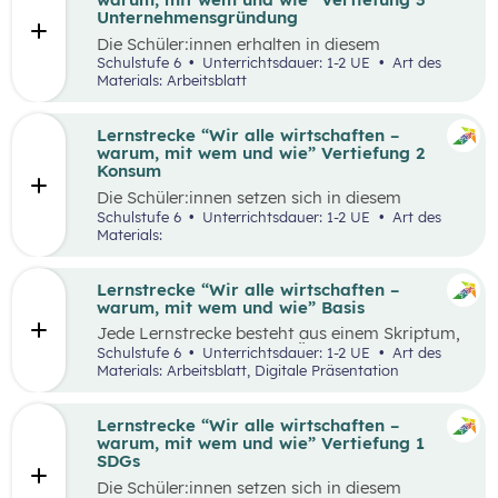
Runde zu Runde verbessern.
Unternehmensgründung
Die Schüler:innen erhalten in diesem
Gedankenexperiment die Möglichkeit ein
Schulstufe 6
Unterrichtsdauer: 1-2 UE
Art des
Unternehmen unter Berücksichtigung von
Materials: Arbeitsblatt
Nachhaltigkeitskriterien zu gründen. Sie
überlegen sich entlang eines vereinfachten
Business Model Canvas, welche Bedürfnisse sie
Lernstrecke “Wir alle wirtschaften –
erfüllen wollen und treffen damit verbundene
warum, mit wem und wie” Vertiefung 2
Entscheidungen. Die Idee wird in einem
Konsum
Elevator Pitch der Klasse präsentiert
Die Schüler:innen setzen sich in diesem
Unterrichtsszenario mit nachhaltigem Konsum
Schulstufe 6
Unterrichtsdauer: 1-2 UE
Art des
auseinander. Sie recherchieren selbstständig zu
Materials:
einem gewählten Produkt oder Unternehmen
und präsentieren ihre Ergebnisse im Weltcafé.
Lernstrecke “Wir alle wirtschaften –
warum, mit wem und wie” Basis
Jede Lernstrecke besteht aus einem Skriptum,
welches dazu dient einen Überblick über die
Schulstufe 6
Unterrichtsdauer: 1-2 UE
Art des
jeweilige Lernstrecke zu erhalten. Mit
Materials: Arbeitsblatt, Digitale Präsentation
dem eigenen Unterrichtsgegenstand
Wirtschaftsbildung erwerben Schüler:innen das
Wissen und entwickeln Fähigkeiten,
Lernstrecke “Wir alle wirtschaften –
Einstellungen und Verhaltensbereitschaften, die
warum, mit wem und wie” Vertiefung 1
sie in ökonomisch geprägten Lebenssituationen
SDGs
benötigen. Diese sollen ihnen dabei helfen,
Die Schüler:innen setzen sich in diesem
ökonomische Herausforderungen, Aufgaben