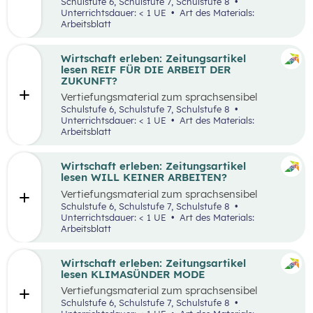
aufbereiteten Zeitungsartikel “Spannende
Schulstufe 6, Schulstufe 7, Schulstufe 8
Suche nach Ferialjobs”.
Unterrichtsdauer: < 1 UE
Art des Materials:
Arbeitsblatt
Wirtschaft erleben: Zeitungsartikel
lesen REIF FÜR DIE ARBEIT DER
ZUKUNFT?
Vertiefungsmaterial zum sprachsensibel
aufbereiteten Zeitungsartikel “Reif für die
Schulstufe 6, Schulstufe 7, Schulstufe 8
Arbeit der Zukunft?”.
Unterrichtsdauer: < 1 UE
Art des Materials:
Arbeitsblatt
Wirtschaft erleben: Zeitungsartikel
lesen WILL KEINER ARBEITEN?
Vertiefungsmaterial zum sprachsensibel
aufbereiteten Zeitungsartikel “Will keiner
Schulstufe 6, Schulstufe 7, Schulstufe 8
arbeiten?”.
Unterrichtsdauer: < 1 UE
Art des Materials:
Arbeitsblatt
Wirtschaft erleben: Zeitungsartikel
lesen KLIMASÜNDER MODE
Vertiefungsmaterial zum sprachsensibel
aufbereiteten Zeitungsartikel “Klimasünder
Schulstufe 6, Schulstufe 7, Schulstufe 8
Mode”.