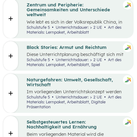
Zentrum und Peripherie:
Gemeinsamkeiten und Unterschiede
weltweit
Wie lebt es sich in der Volksrepublik China, in
Grönland oder in den österreichischen Alpen?
Schulstufe 5
Unterrichtsdauer: > 2 UE
Art des
Welche Gemeinsamkeiten und Unterschiede
Materials: Lernpaket, Arbeitsblatt
gibt es? Menschen weltweit haben die gleichen
Grundbedürfnisse und oft sehr ähnliche
Wünsche. Sie arbeiten in der Regel, sind an
Black Stories: Armut und Reichtum
bestimmten Orten wohnhaft und müssen
Diese Unterrichtplanung beschäftigt sich mit
gleichzeitig mobil sein. Wie diese
dem umfassenden Themenbereich Armut.
Schulstufe 5
Unterrichtsdauer: > 2 UE
Art des
Lebensbereiche konkret ausgestaltet sind und
Methodisch stehen die
Black Stories
– kurze
Materials: Lernpaket, Arbeitsblatt, Spiel
welche Anforderungen sich ergeben, hängt
Geschichten, die sich mit unterschiedlichen
wesentlich von der Region ab, in der die
Ausprägungen von Armut und Reichtum
Menschen leben.
beschäftigen – im Zentrum, wobei der Fokus
Naturgefahren: Umwelt, Gesellschaft,
auf Armut und damit verbundenen
Wirtschaft
Auswirkungen liegt.
Im vorliegenden Unterrichtskonzept werden
natürliche Prozesse und ihre Auswirkungen auf
Schulstufe 5
Unterrichtsdauer: > 2 UE
Art des
die Umwelt, Gesellschaft und Wirtschaft
Materials: Lernpaket, Arbeitsblatt, Digitale
behandelt.
Präsentation
Selbstgesteuertes Lernen:
Nachhaltigkeit und Ernährung
Beim vorliegenden Material wird die