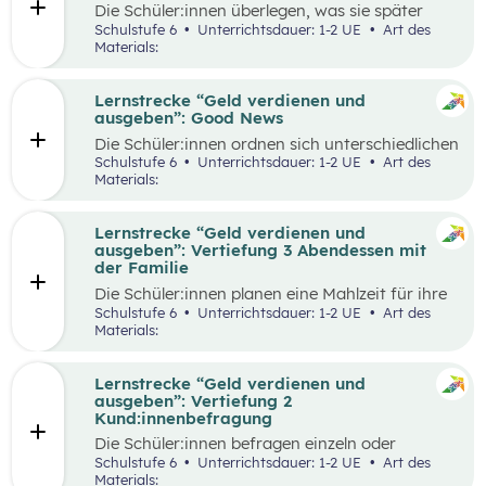
Die Schüler:innen überlegen, was sie später
einmal werden möchten und finden heraus, wie
Schulstufe 6
Unterrichtsdauer: 1-2 UE
Art des
der Beruf aussieht, den sie zukünftig ausüben
Materials:
wollen. Dazu beschaffen sie auf verschiedene
Weise Informationen zum Arbeitsalltag und
erstellen ein kreatives Endprodukt, das sie frei
Lernstrecke “Geld verdienen und
wählen können. In der Wabe findet eine
ausgeben”: Good News
Auseinandersetzung mit den eigenen
Die Schüler:innen ordnen sich unterschiedlichen
Vorstellungen über den Traumberuf und
Geld-Typen zu und diskutieren miteinander die
Schulstufe 6
Unterrichtsdauer: 1-2 UE
Art des
Erkenntnisse aus der Recherche statt.
Tipps, die bei den jeweiligen Geld-Typen zu
Materials:
Außerdem erhalten die Schüler:innen in der
finden sind. Daraus leiten sie Tipps ab, die für
Reflexionsphase die Möglichkeit zu überlegen,
alle Geld-Typen gelten können und überlegen
welche Erkenntnisse ihren Vorstellungen
welche konkreten Tipps sie im Alltag schon in
Lernstrecke “Geld verdienen und
entsprechen und welche anders sind als
ihrem Alter umsetzen können, aber auch wie sie
ausgeben”: Vertiefung 3 Abendessen mit
erwartet.
ihre Eltern beim nachhaltigen Konsum
der Familie
unterstützen.
Die Schüler:innen planen eine Mahlzeit für ihre
Familie und sollen dafür ein vorgegebenes
Schulstufe 6
Unterrichtsdauer: 1-2 UE
Art des
Budget pro Person einhalten. Zur Durchführung
Materials:
gehört die Wahl der Speise, die Erstellung einer
Einkaufsliste, sowie die Schätzung der Preise,
der Einkauf der Zutaten und die Zubereitung
Lernstrecke “Geld verdienen und
der Speise. Im Anschluss werden die
ausgeben”: Vertiefung 2
Schätzungen und die tatsächlichen Ausgaben
Kund:innenbefragung
miteinander verglichen und die Vorgehensweise
Die Schüler:innen befragen einzeln oder
beim Einkauf reflektiert.
paarweise Kund:innen in einem Supermarkt zu
Schulstufe 6
Unterrichtsdauer: 1-2 UE
Art des
den Zahlungsgewohnheiten und versuchen
Materials: