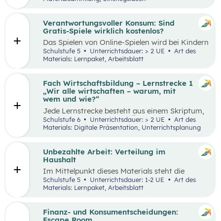
Thinking-Prozess
,
Preis berechnen
,
Verkaufsstand vorbereiten
… wird alles genau
beschrieben. Tipps und Tricks rund um den
Verantwortungsvoller Konsum: Sind
Markt-Tag selbst, sowie ein Vorschlag, wie das
Gratis-Spiele wirklich kostenlos?
Erlebnis gefeiert und präsentiert werden kann,
Das Spielen von Online-Spielen wird bei Kindern
sind ebenfalls enthalten.
und Jugendlichen immer beliebter. Während
Schulstufe 5
Unterrichtsdauer: > 2 UE
Art des
Spielen viele Vorteile mit sich bringt, ist es
Materials: Lernpaket, Arbeitsblatt
dennoch wichtig, Schüler:innen möglichst früh
auf potenzielle Gefahren und Risiken
aufmerksam zu machen. Das vorliegende Lehr-
Fach Wirtschaftsbildung – Lernstrecke 1
und Lernmaterial setzt sich aus zwei
„Wir alle wirtschaften – warum, mit
aufeinander aufbauenden Teilen zusammen, die
wem und wie?“
jeweils in ein bis zwei Unterrichtseinheiten
Jede Lernstrecke besteht aus einem Skriptum,
abgehandelt werden können.
welches dazu dient einen Überblick über die
Schulstufe 6
Unterrichtsdauer: > 2 UE
Art des
jeweilige Lernstrecke zu erhalten. Mit
Materials: Digitale Präsentation, Unterrichtsplanung
dem eigenen Unterrichtsgegenstand
Wirtschaftsbildung erwerben Schüler:innen das
Wissen und entwickeln Fähigkeiten,
Unbezahlte Arbeit: Verteilung im
Einstellungen und Verhaltensbereitschaften, die
Haushalt
sie in ökonomisch geprägten Lebenssituationen
Im Mittelpunkt dieses Materials steht die
benötigen. Diese sollen ihnen dabei helfen,
Auseinandersetzung mit (unbezahlter) Arbeit
Schulstufe 5
Unterrichtsdauer: 1-2 UE
Art des
ökonomische Herausforderungen, Aufgaben
und deren Verteilung. Der Schwerpunkt liegt
Materials: Lernpaket, Arbeitsblatt
und Problemstellungen erkennen, analysieren,
dabei auf theatralen und kreativen Methoden,
beurteilen und erfolgreich bewältigen zu
sowie dem Arbeiten mit Statistiken. Mit
können.
Beispielen wird an die Lebenswelt der
Finanz- und Konsumentscheidungen:
Schüler:innen angeknüpft, die selbst unbezahlte
Escape Room