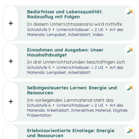
Bedürfnisse und Lebensqualität:
Radausflug mit Folgen
In diesem Unterrichtsszenario wird mithilfe
eines Kurzvideos und zusätzlichem Material der
Schulstufe 5
Unterrichtsdauer: > 2 UE
Art des
Fokus auf finanzielle Entscheidungen und
Materials: Lernpaket, Arbeitsblatt, Video
Bedürfnisse gelegt. Kinder und Jugendliche
stehen oftmals bereits vor finanziellen
Entscheidungen. Dabei gilt es, Bedürfnisse und
Einnahmen und Ausgaben: Unser
Prioritäten, aber auch die eigenen finanziellen
Haushaltsbudget
Möglichkeiten zu berücksichtigen. Oft möchte
In drei Unterrichtsstunden beschäftigen sich
man mehr haben, als man sich leisten kann und
die Schüler:innen mit den Einnahmen und
Schulstufe 5
Unterrichtsdauer: > 2 UE
Art des
muss aufgrund der Knappheit auf etwas
Ausgaben von Haushalten.
Materials: Lernpaket, Arbeitsblatt
verzichten. Konsum ist jedoch nicht die einzige
Möglichkeit der Bedürfnisbefriedigung.
Selbstgesteuertes Lernen: Energie und
Ressourcen
Im vorliegenden Lernmaterial steht das
selbstgesteuerte Lernen im Vordergrund. Es
Schulstufe 6
Unterrichtsdauer: > 2 UE
Art des
werden die wesentlichen Ressourcen und
Materials: Arbeitsblatt, Interaktives Material, Digitale
Energieträger für die Wirtschaft und unser
Präsentation
Alltagsleben und ihre Bedeutung für die Umwelt
und den Klimawandel beleuchtet.
Erlebnisorientierte Einstiege: Energie
und Ressourcen