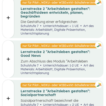
Faktoren ab. Demzufolge wird in diesem
nur für Pilot-, WIKU- oder WIBIwirkt-Schullehrer:innen
von Entrepreneur:innen und
Unterrichtsszenario auf entscheidende
Intrapreneur:innen.
Lernstrecke 2 “Arbeitsleben gestalten”:
Kriterien für das langfristige Bestehen von
Geschäftsideen entwickeln, planen,
Unternehmen näher eingegangen.
begründen
Die Gestaltung einer erfolgreichen
Geschäftsidee ist der erste Schritt in die
Schulstufe 7
Unterrichtsdauer: < 1 UE
Art des
Selbstständigkeit und die Basis für ein
Materials: Arbeitsblatt, Digitale Präsentation,
erfolgreiches Unternehmen. In diesem
Unterrichtsplanung
Unterrichtsszenario wird anhand des
vereinfachten St. Galler Managementmodell ein
erfolgreiches Unternehmen analysiert. Des
nur für Pilot-, WIKU- oder WIBIwirkt-Schullehrer:innen
Weiteren wird auf die Motive für die Gründung
Lernstrecke 2 “Arbeitsleben gestalten”:
von Unternehmen näher eingegangen.
Good News
Zum Abschluss des Moduls “Arbeitsleben
gestalten” ist es wichtig, dass die Schüler:innen
Schulstufe 7
Unterrichtsdauer: 1-2 UE
Art des
sich mit positiven Nachrichten und Beispielen
Materials: Arbeitsblatt, Digitale Präsentation,
auseinandersetzen, um nicht von den
Unterrichtsplanung
Herausforderungen der Arbeitswelt überwältigt
zu werden. Innerhalb der Good News Phase
sollen die Schüler:innen nochmals den Bereich
nur für Pilot-, WIKU- oder WIBIwirkt-Schullehrer:innen
Entrepreneurship anhand einer sehr
Lernstrecke 2 “Arbeitsleben gestalten”:
erfolgreichen Unternehmensgründung (Zotter)
Sozialpartnerschaft
erarbeiten. Dies soll dabei helfen, dass komplexe
Thema für die Schüler:innen stärker zu
Sozialpartnerschaft bezeichnet die
vertiefen.
Zusammenarbeit zwischen Arbeitgeber:innen
Schulstufe 7
Unterrichtsdauer: > 2 UE
Art des