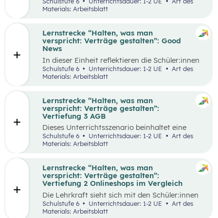
selbstgewählten Aspekten der
Schulstufe 6
Unterrichtsdauer: 1-2 UE
Art des
Vertragsgestaltung auseinander und drehen
Materials: Arbeitsblatt
dazu einen Kurzfilm.
Lernstrecke “Halten, was man
verspricht: Verträge gestalten”: Good
News
In dieser Einheit reflektieren die Schüler:innen
die Inhalte der Lernstrecke “Halten, was man
Schulstufe 6
Unterrichtsdauer: 1-2 UE
Art des
verspricht – Verträge gestalten”.
Materials: Arbeitsblatt
Lernstrecke “Halten, was man
verspricht: Verträge gestalten”:
Vertiefung 3 AGB
Dieses Unterrichtsszenario beinhaltet eine
Gruppenarbeit, bei der sich die Schüler:innen
Schulstufe 6
Unterrichtsdauer: 1-2 UE
Art des
mit Ausschnitten aus den AGBs von Zalando
Materials: Arbeitsblatt
auseinandersetzen.
Lernstrecke “Halten, was man
verspricht: Verträge gestalten”:
Vertiefung 2 Onlineshops im Vergleich
Die Lehrkraft sieht sich mit den Schüler:innen
zum Einstieg einen Onlineshop eines bekannten
Schulstufe 6
Unterrichtsdauer: 1-2 UE
Art des
Online-Händlers an.
Materials: Arbeitsblatt