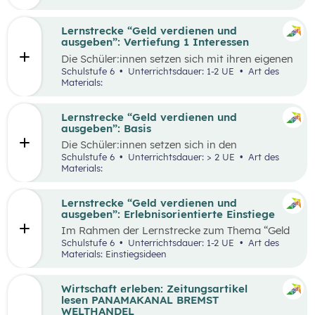
herauszufinden, welche Vor- und Nachteile die
jeweiligen Zahlungsformen haben. Die
Antworten der Supermarktkund:innen werden
Lernstrecke “Geld verdienen und
auf einem Interviewbogen/Fragebogen
ausgeben”: Vertiefung 1 Interessen
festgehalten und in der Klasse gemeinsam mit
Die Schüler:innen setzen sich mit ihren eigenen
der Lehrkraft ausgewertet. Eine weitere
Interessen und Stärken auseinander.
Schulstufe 6
Unterrichtsdauer: 1-2 UE
Art des
Perspektive kann, je nach den örtlichen
Gemeinsam werden verschiedene Stärken und
Materials:
Gegebenheiten, eingenommen werden, indem
Interessen besprochen. Das Kennenlernen der
Händler:innen/Verkäufer:innen auf einem
eigenen Interessen und Stärken soll den
(Wochen-)Markt befragt werden, welche
Schüler:innen zeigen, dass es mit diesem
Lernstrecke “Geld verdienen und
Zahlungsformen sie anbieten und welche Art
Wissen leichter ist den richtigen Beruf für sich
ausgeben”: Basis
der Zahlung sie bevorzugen.
zu finden und die Auseinandersetzung mit
Die Schüler:innen setzen sich in den
einzelnen Berufen wird ermöglicht.
unterschiedlichen Aufgabestellungen rund um
Schulstufe 6
Unterrichtsdauer: > 2 UE
Art des
das Thema Geld mit den Themen Funktionen
Materials:
und Formen des Geldes, Zahlungsformen,
Online-Zahlungen, Berufe Haushaltsplan, und
Konsum auseinander. Außerdem gibt es zwei
Lernstrecke “Geld verdienen und
Bonus-Inhalte zu den Themen „Das kostenlose
ausgeben”: Erlebnisorientierte Einstiege
Handy“ und „Geld-Typ“.
Im Rahmen der Lernstrecke zum Thema “Geld
verdienen und ausgeben”, werden drei mögliche
Schulstufe 6
Unterrichtsdauer: 1-2 UE
Art des
Einstiegsideen vorgestellt. Diese Vorschläge
Materials: Einstiegsideen
zeichnen sich nicht nur durch ihre inhaltliche
Relevanz aus, sondern sind bewusst als
Erlebnisse konzipiert, um die Schüler:innen
Wirtschaft erleben: Zeitungsartikel
aktiv in den Lernprozess einzubinden.
lesen PANAMAKANAL BREMST
WELTHANDEL