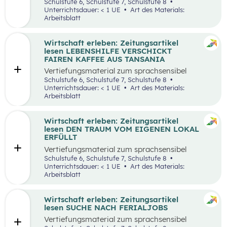
aufbereiteten Zeitungsartikel “Wieso wird alles
Schulstufe 6, Schulstufe 7, Schulstufe 8
teurer?”.
Unterrichtsdauer: < 1 UE
Art des Materials:
Arbeitsblatt
Wirtschaft erleben: Zeitungsartikel
lesen LEBENSHILFE VERSCHICKT
FAIREN KAFFEE AUS TANSANIA
Vertiefungsmaterial zum sprachsensibel
aufbereiteten Zeitungsartikel “Lebenshilfe
Schulstufe 6, Schulstufe 7, Schulstufe 8
verschickt fairen Kaffee aus Tansania”.
Unterrichtsdauer: < 1 UE
Art des Materials:
Arbeitsblatt
Wirtschaft erleben: Zeitungsartikel
lesen DEN TRAUM VOM EIGENEN LOKAL
ERFÜLLT
Vertiefungsmaterial zum sprachsensibel
aufbereiteten Zeitungsartikel “Den Traum vom
Schulstufe 6, Schulstufe 7, Schulstufe 8
eigenen Lokal erfüllt”.
Unterrichtsdauer: < 1 UE
Art des Materials:
Arbeitsblatt
Wirtschaft erleben: Zeitungsartikel
lesen SUCHE NACH FERIALJOBS
Vertiefungsmaterial zum sprachsensibel