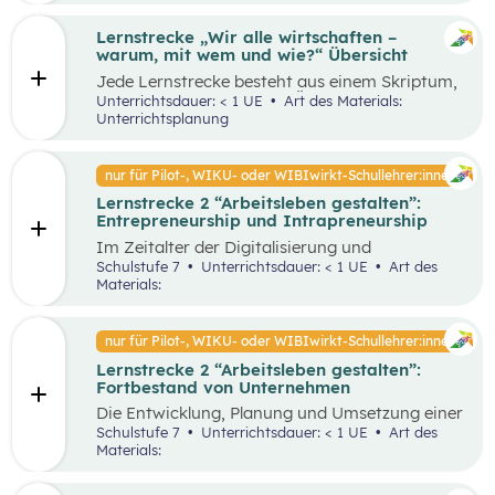
Lernstrecke „Wir alle wirtschaften –
warum, mit wem und wie?“ Übersicht
Jede Lernstrecke besteht aus einem Skriptum,
welches dazu dient einen Überblick über die
Unterrichtsdauer: < 1 UE
Art des Materials:
jeweilige Lernstrecke zu erhalten. Mit
Unterrichtsplanung
dem eigenen Unterrichtsgegenstand
Wirtschaftsbildung erwerben Schüler:innen das
Wissen und entwickeln Fähigkeiten,
nur für Pilot-, WIKU- oder WIBIwirkt-Schullehrer:innen
Einstellungen und Verhaltensbereitschaften, die
Lernstrecke 2 “Arbeitsleben gestalten”:
sie in ökonomisch geprägten Lebenssituationen
Entrepreneurship und Intrapreneurship
benötigen. Diese sollen ihnen dabei helfen,
ökonomische Herausforderungen, Aufgaben
Im Zeitalter der Digitalisierung und
und Problemstellungen erkennen, analysieren,
Globalisierung sowie der dynamischen
Schulstufe 7
Unterrichtsdauer: < 1 UE
Art des
beurteilen und erfolgreich bewältigen zu
Wirtschaft ist es von großer Bedeutung,
Materials:
können.
unternehmerisch zu denken und zu handeln –
sowohl auf individueller als auch
organisatorischer Ebene. Um als Unternehmen
nur für Pilot-, WIKU- oder WIBIwirkt-Schullehrer:innen
am Markt überleben und erfolgreich zu sein,
Lernstrecke 2 “Arbeitsleben gestalten”:
benötigt es Entrepreneur:innen und
Fortbestand von Unternehmen
Intrapreneur:innen, die über bestimmte
Eigenschaften verfügen. Diese spielen eine
Die Entwicklung, Planung und Umsetzung einer
große Rolle in unserer Gesellschaft, indem sie
guten Geschäftsidee ist lediglich der Anfang
Schulstufe 7
Unterrichtsdauer: < 1 UE
Art des
Arbeitsplätze schaffen, Innovationen
eines erfolgreichen Unternehmens. Die
Materials:
voranbringen und das wirtschaftliche
Fortführung und der Erfolg eines
Wachstum fördern. Dieses Unterrichtsszenario
Unternehmens hängen von unterschiedlichen
widmet sich insbesondere den Eigenschaften