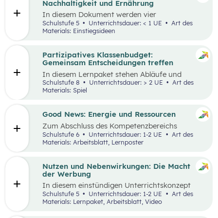
Nachhaltigkeit und Ernährung
In diesem Dokument werden vier
Einstiegsideen für den
Kompetenzbereich
Schulstufe 5
Unterrichtsdauer: < 1 UE
Art des
„Leben und Wirtschaften im Hinblick auf
Materials: Einstiegsideen
nachhaltige Ernährung“ präsentiert. Es handelt
sich immer um Vorschläge, die mit einem
Erlebnis für die Schüler:innen verbunden sind
Partizipatives Klassenbudget:
und wo auch außerschulische Lernorte
Gemeinsam Entscheidungen treffen
miteinbezogen werden.
In diesem Lernpaket stehen Abläufe und
Methoden im Vordergrund, die den
Schulstufe 8
Unterrichtsdauer: > 2 UE
Art des
Schüler:innen helfen sollen, das WIR vor das
Materials: Spiel
ICH zu stellen. Spielerisch erleben die
Schüler:innen als Mobilitäts- und
Ernährungsrat, wie sich Kaufentscheidungen
Good News: Energie und Ressourcen
auf Umwelt, Gesundheit und das Miteinander
Zum Abschluss des Kompetenzbereichs
auswirken.
„Energie und Ressourcen“ beschäftigen sich
Schulstufe 6
Unterrichtsdauer: 1-2 UE
Art des
Schüler:innen mit positiven Nachrichten und
Materials: Arbeitsblatt, Lernposter
Beispielen, damit sie sich von den Problemen,
die in der Lernstrecke besprochen wurden,
nicht überwältigt fühlen.
Nutzen und Nebenwirkungen: Die Macht
der Werbung
In diesem einstündigen Unterrichtskonzept
lernen die Schüler:innen den Nutzen sowie die
Schulstufe 5
Unterrichtsdauer: 1-2 UE
Art des
Vor- und Nachteile von Werbung kennen.
Materials: Lernpaket, Arbeitsblatt, Video