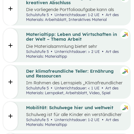
sie in ökonomisch geprägten Lebenssituationen
kreativen Abschluss
benötigen. Diese sollen ihnen dabei helfen,
Die vorliegende Portfolioaufgabe kann als
ökonomische Herausforderungen, Aufgaben
Abschluss des Kompetenzbereichs „Leben und
Schulstufe 5
Unterrichtsdauer: 1-2 UE
Art des
und Problemstellungen erkennen, analysieren,
Wirtschaften im Hinblick auf nachhaltige
Materials: Arbeitsblatt, Interaktives Material
beurteilen und erfolgreich bewältigen zu
Ernährung“ dienen.
können.
Materialtipp: Leben und Wirtschaften in
der Welt – Thema Arbeit
Die Materialsammlung bietet sehr
unterschiedliche Aspekte in Bezug auf das
Schulstufe 5
Unterrichtsdauer: > 2 UE
Art des
Thema Arbeit für den Unterricht.
Materials: Materialtipp
Der klimafreundliche Teller: Ernährung
und Ressourcen
Im Rahmen des Lernspiels „Klimafreundlicher
Teller“ lernen die Schüler:innen
Schulstufe 5
Unterrichtsdauer: < 1 UE
Art des
klimafreundlichere und klimaschädlichere
Materials: Lernpaket, Arbeitsblatt, Video, Spiel
Lebensmittel (gemessen am Wasser- und CO2-
Verbrauch) sowie mögliche Gründe für einen
hohen Ressourcenverbrauch kennen.
Mobilität: Schulwege hier und weltweit
Schulweg ist für alle Kinder ein verständlicher
Begriff und eine weltweite Gemeinsamkeit.
Schulstufe 5
Unterrichtsdauer: 1-2 UE
Art des
Doch der Weg ist durch die Lage der Schule und
Materials: Materialtipp
die Infrastruktur beeinflusst, sodass Schulwege
sehr unterschiedlich aussehen können.