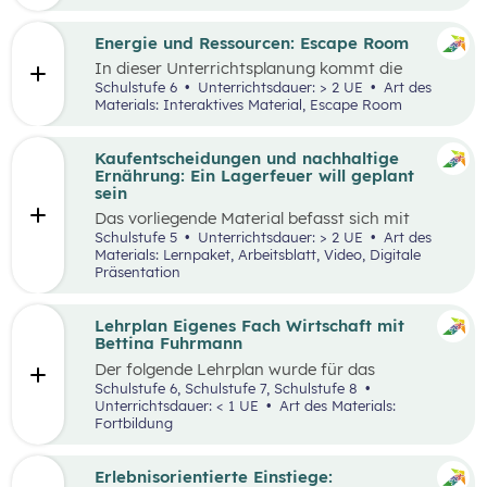
Engpässen in der Energieversorgung und von
Energiesparen gesprochen. Auch die Kosten für
Energie sind seit dem Ukrainekrieg ein
Energie und Ressourcen: Escape Room
omnipräsentes Thema.
In dieser Unterrichtsplanung kommt die
Methode „Escape Room“ zum Einsatz. Ziel ist
Schulstufe 6
Unterrichtsdauer: > 2 UE
Art des
es, Inhalte des Kompetenzbereichs
Materials: Interaktives Material, Escape Room
„Nachhaltiger Umgang mit Energie und
Ressourcen“ spielerisch zu wiederholen und
durch Kooperation bei der Teamarbeit
Kaufentscheidungen und nachhaltige
zwischenmenschliche Kompetenzen zu stärken
Ernährung: Ein Lagerfeuer will geplant
st
und sogenannte 21
Century Skills zu schulen.
sein
Das vorliegende Material befasst sich mit
Kaufentscheidungen, der Herkunft von
Schulstufe 5
Unterrichtsdauer: > 2 UE
Art des
Lebensmitteln, dem Bewusstsein für eine
Materials: Lernpaket, Arbeitsblatt, Video, Digitale
nachhaltige Ernährung sowie mit dem Umgang
Präsentation
mit Lebensmitteln. Das Unterrichtsszenario ist
rund um das
Video „Ein Lagerfeuer will geplant
sein“
aufgebaut. Mit zusätzlich bereitgestellten
Lehrplan Eigenes Fach Wirtschaft mit
Materialien können die im Video
Bettina Fuhrmann
angesprochenen Themenbereiche erarbeitet
Der folgende Lehrplan wurde für das
werden.
Unterrichtsgegenstand “Wirtschaft” für den
Schulstufe 6, Schulstufe 7, Schulstufe 8
Schulpiloten der Stiftung für
Unterrichtsdauer: < 1 UE
Art des Materials:
Wirtschaftsbildung konzipiert. Wirtschaft
Fortbildung
verstehen und gestalten zu lernen steht dabei
im Mittelpunkt.
Erlebnisorientierte Einstiege: