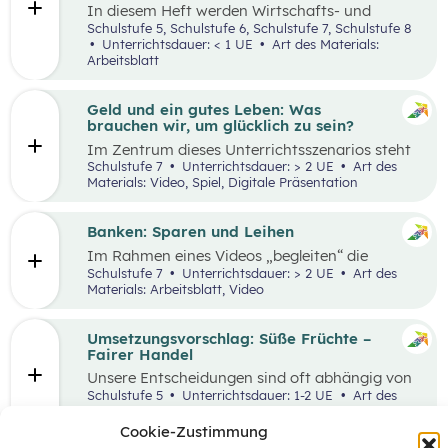
In diesem Heft werden Wirtschafts- und
Lesekompetenz miteinander verknüpft.
Schulstufe 5, Schulstufe 6, Schulstufe 7, Schulstufe 8
Unterrichtsdauer: < 1 UE
Art des Materials:
Arbeitsblatt
Geld und ein gutes Leben: Was
brauchen wir, um glücklich zu sein?
Im Zentrum dieses Unterrichtsszenarios steht
das Planspiel „Nervus Rerum“, welches den
Schulstufe 7
Unterrichtsdauer: > 2 UE
Art des
finanziellen Spielraum als Faktor für ein gutes
Materials: Video, Spiel, Digitale Präsentation
Leben thematisiert. Jugendliche sind oftmals
mit Aussagen konfrontiert, die den
Zusammenhang zwischen Geld und einem
Banken: Sparen und Leihen
guten Leben bewerten.
Im Rahmen eines Videos „begleiten“ die
Schüler:innen eine jugendliche Person bei der
Schulstufe 7
Unterrichtsdauer: > 2 UE
Art des
Erledigung alltäglicher Bankgeschäfte und
Materials: Arbeitsblatt, Video
bekommen so einen ersten Überblick, welche
Rolle Banken in ihrem Leben spielen. In einem
anschließenden Laufdiktat wird das erworbene
Umsetzungsvorschlag: Süße Früchte –
Wissen gefestigt.
Fairer Handel
Unsere Entscheidungen sind oft abhängig von
Entscheidungen, die andere Menschen davor
Schulstufe 5
Unterrichtsdauer: 1-2 UE
Art des
getroffen haben. Wenn wir zum Beispiel
Materials:
einkaufen gehen, können wir nur Waren
Cookie-Zustimmung
kaufen, die auch Unternehmen vorher