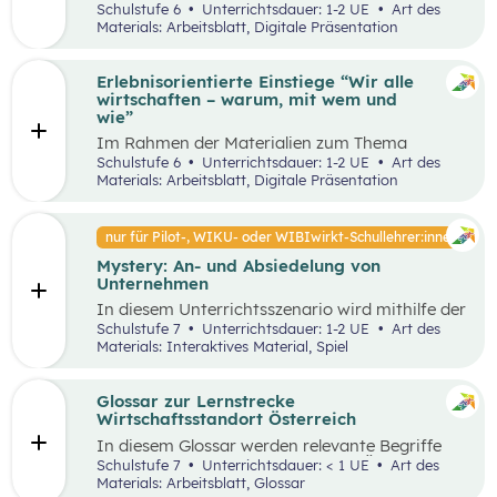
Unterrichtsszenario mit den SDGs (Sustainable
Schulstufe 6
Unterrichtsdauer: 1-2 UE
Art des
und Problemstellungen erkennen, analysieren,
Development Goals) auseinander. Sie wählen ein
Materials: Arbeitsblatt, Digitale Präsentation
beurteilen und erfolgreich bewältigen zu
SDG und entdecken in ihrer Umgebung Orte, an
können.
denen dieses Ziel nicht umgesetzt wurde und
machen ein Foto davon. Anschließend werden
Erlebnisorientierte Einstiege “Wir alle
Verbesserungsvorschläge erarbeitet.
wirtschaften – warum, mit wem und
wie”
Im Rahmen der Materialien zum Thema
“Grundlagen der Wirtschaft” werden drei
Schulstufe 6
Unterrichtsdauer: 1-2 UE
Art des
mögliche Einstiegsideen vorgestellt. Diese
Materials: Arbeitsblatt, Digitale Präsentation
Vorschläge zeichnen sich nicht nur durch ihre
inhaltliche Relevanz aus, sondern sind bewusst
als Erlebnisse konzipiert, um die Schüler:innen
nur für Pilot-, WIKU- oder WIBIwirkt-Schullehrer:innen
aktiv in den Lernprozess einzubinden.
Mystery: An- und Absiedelung von
Unternehmen
In diesem Unterrichtsszenario wird mithilfe der
Methode Mystery das Thema „Ansiedelung von
Schulstufe 7
Unterrichtsdauer: 1-2 UE
Art des
Unternehmen“ vertiefend behandelt. Im
Materials: Interaktives Material, Spiel
Rahmen des Mystery-Spiels finden
Schüler:innen in Kleingruppen die Lösung zu
einer komplexen Fragestellung an der
Glossar zur Lernstrecke
Schnittstelle von Gesellschaft, Wirtschaft und
Wirtschaftsstandort Österreich
Umwelt.
In diesem Glossar werden relevante Begriffe
zum Thema „Wirtschaftsstandort Österreich“
Schulstufe 7
Unterrichtsdauer: < 1 UE
Art des
erklärt. Zusätzlich gibt es Arbeitsblätter zu
Materials: Arbeitsblatt, Glossar