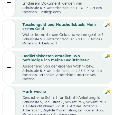
In diesem Dokument werden vier
Einstiegsideen für den Kompetenzbereich
Schulstufe 6
Unterrichtsdauer: < 1 UE
Art des
„Nachhaltiger Umgang mit Energie und
Materials: Einstiegsideen
Ressourcen“ präsentiert.
Taschengeld und Haushaltsbuch: Mein
erstes Geld
Woher kommt mein Geld und wohin geht es?
Was ist ein Haushaltsbuch und wofür brauche
Schulstufe 5
Unterrichtsdauer: > 2 UE
Art des
ich es? Geld ist im Alltag vieler Mensch präsent
Materials: Arbeitsblatt
und begleitet uns unser ganzes Leben lang. In
zwei Unterrichtseinheiten sollen die
Schüler:innen an das Thema Geld herangeführt
Bedürfniskarten erstellen: Wo
werden.
befriedige ich meine Bedürfnisse?
Ausgehend von der eigenen Wohn- bzw.
Schulortgemeinde sollen die Schüler:innen ihre
Schulstufe 5
Unterrichtsdauer: > 2 UE
Art des
Umgebung analysieren und eine eigene
Materials: Lernpaket, Arbeitsblatt, Interaktives
Bedürfniskarte (mit Scribble Maps) erstellen
Material
und so die im Mittelpunkt stehende
Fragestellung beantworten können: „Wo
befriedige ich meine Bedürfnisse?“ Der Fokus
Marktwoche
liegt hierbei vor allem auf der
Dies ist eine Schritt für Schritt-Anleitung für
Bedürfnisbefriedigung durch Unternehmen.
Lehrer:innen, die mit Jugendlichen ein echtes
Schulstufe 5, Schulstufe 6, Schulstufe 7, Schulstufe 8
Verkaufserlebnis organisieren wollen: Vom
Unterrichtsdauer: > 2 UE
Art des Materials:
Einstieg
(Was haben Jugendliche erfunden?)
Arbeitsblatt, Digitale Präsentation, Lernposter, App,
über
Ziele setzen
bis hin zum gesamten
Design
Materialsammlung, Einstiegsideen