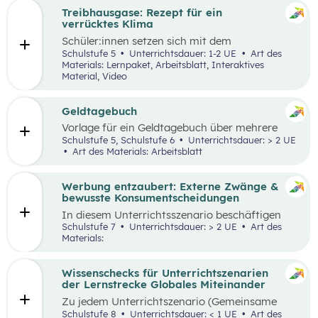
Treibhausgase: Rezept für ein
verrücktes Klima
Schüler:innen
setzen sich mit dem
menschengemachten und natürlichen
Schulstufe 5
Unterrichtsdauer: 1-2 UE
Art des
Treibhauseffekt sowie daraus resultierenden
Materials: Lernpaket, Arbeitsblatt, Interaktives
Folgen in unterschiedlichen Lebens- und
Material, Video
Wirtschaftsbereichen auseinander. Außerdem
reflektieren sie die eigene Rolle in der Mensch-
Umwelt-Beziehung
und
erarbeiten in einem
Geldtagebuch
Kopfstand-Brainstorming individuelle und
Vorlage für ein Geldtagebuch über mehrere
kollektive Handlungsoptionen zur
Wochen im Excel Format
Schulstufe 5, Schulstufe 6
Unterrichtsdauer: > 2 UE
Klimawandelanpassung
.
Art des Materials: Arbeitsblatt
Werbung entzaubert: Externe Zwänge &
bewusste Konsumentscheidungen
In diesem Unterrichtsszenario beschäftigen
sich die Schüler:innen mit den Themen
Schulstufe 7
Unterrichtsdauer: > 2 UE
Art des
„Werbung“ und „Konsumentscheidungen“. Zu
Materials:
Beginn des Materials steht ein Video von
die_chefredaktion
über Influencer:innen im
Zentrum. Davon ausgehend werden
Wissenschecks für Unterrichtszenarien
unterschiedliche externe Zwänge sowie Vor-
der Lernstrecke Globales Miteinander
und Nachteile von Werbungen erarbeitet.
Zu jedem
Unterrichtszenario (Gemeinsame
Vertiefung) wie
z.B.:
Globalisierung und ich,
Schulstufe 8
Unterrichtsdauer: < 1 UE
Art des