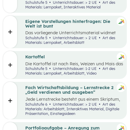
Lernumgebung via
chabaDoo
zur Verfügung
Schulstufe 5
Unterrichtsdauer: > 2 UE
Art des
gestellt und mit einem analogen Lernplan (M2)
Materials: Lernpaket, Interaktives Material
ergänzt.
Eigene Vorstellungen hinterfragen: Die
Welt ist bunt
Das vorliegende Unterrichtsmaterial widmet
sich dem Thema Stereotype – insbesondere in
Schulstufe 5
Unterrichtsdauer: > 2 UE
Art des
Bezug auf Afrika – und kann als Einstieg in das
Materials: Lernpaket, Arbeitsblatt
Thema „Leben und Wirtschaften in aller Welt“
dienen. Mithilfe einer Einstiegsgeschichte und
visuellem Input soll den Schüler:innen
Kartoffel
ermöglicht werden, ihr eigenes Afrikabild zu
Die Kartoffel ist nach Reis, Weizen und Mais das
hinterfragen, zu dekonstruieren und zu
viertwichtigste Grundnahrungsmittel der
Schulstufe 5
Unterrichtsdauer: 1-2 UE
Art des
rekonstruieren.
Menschheit. Weltweit gibt es rund 5.000
Materials: Lernpaket, Arbeitsblatt, Video
essbare Sorten. Daher kann sich die
Kartoffelpflanze gut an regionale Bedingungen
anpassen. Die Unterrichtsmaterialien
Fach Wirtschaftsbildung – Lernstrecke 2
behandeln einerseits gesellschaftliche sowie
„Geld verdienen und ausgeben“
naturräumliche Bedingungen der
Jede Lernstrecke besteht aus einem Skriptum,
landwirtschaftlichen Produktion. Wesentliche
welches dazu dient einen Überblick über die
Schulstufe 6
Unterrichtsdauer: > 2 UE
Art des
Charakteristika der räumlichen Umwelt werden
jeweilige Lernstrecke zu erhalten. Mit
Materials: Arbeitsblatt, Interaktives Material, Digitale
am Fallbeispiel Kartoffel erhoben und
dem eigenen Unterrichtsgegenstand
Präsentation, Einstiegsideen
beschrieben.
Wirtschaftsbildung erwerben Schüler:innen das
Wissen und entwickeln Fähigkeiten,
Einstellungen und Verhaltensbereitschaften, die
Portfolioaufgabe – Anregung zum