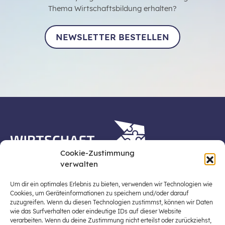
Thema Wirtschaftsbildung erhalten?
NEWSLETTER BESTELLEN
Cookie-Zustimmung
verwalten
Die Plattform Wirtschaft erleben ist ein Projekt der
Stiftung für Wirtschaftsbildung, Österreichs zentraler
Um dir ein optimales Erlebnis zu bieten, verwenden wir Technologien wie
Plattform für die Stärkung und Verbreiterung einer
Cookies, um Geräteinformationen zu speichern und/oder darauf
zuzugreifen. Wenn du diesen Technologien zustimmst, können wir Daten
lebensweltbezogenen und verantwortungsvollen
wie das Surfverhalten oder eindeutige IDs auf dieser Website
Wirtschaftsbildung in der schulischen Allgemeinbildung
verarbeiten. Wenn du deine Zustimmung nicht erteilst oder zurückziehst,