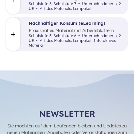
Geschenkidee als Ausgangspunkt für kreative
Schulstufe 6, Schulstufe 7
Unterrichtsdauer: > 2
Lösungen.
UE
Art des Materials: Lernpaket
Nachhaltiger Konsum (eLearning)
Praxisnahes Material mit Arbeitsblättern
(Einkauf von Obst und Gemüse), einer E-
Schulstufe 5, Schulstufe 6
Unterrichtsdauer: > 2
Learning-Einheit und Aufgaben zu Thema
UE
Art des Materials: Lernpaket, Interaktives
Umfang mit Müll.
Material
NEWSLETTER
Sie möchten auf dem Laufenden bleiben und Updates zu
neuen Materialien, Angeboten oder Veranstaltungen zum