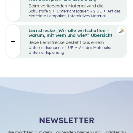
Beim vorliegenden Material wird die
Lernumgebung via
chabaDoo
zur Verfügung
Schulstufe 5
Unterrichtsdauer: > 2 UE
Art des
gestellt und mit einem analogen Lernplan
Materials: Lernpaket, Interaktives Material
(M2) ergänzt.
Lernstrecke „Wir alle wirtschaften –
warum, mit wem und wie?“ Übersicht
Jede Lernstrecke besteht aus einem
Skriptum, welches dazu dient einen Überblick
Unterrichtsdauer: < 1 UE
Art des Materials:
über die jeweilige Lernstrecke zu erhalten. Mit
Unterrichtsplanung
dem eigenen Unterrichtsgegenstand
Wirtschaftsbildung erwerben Schüler:innen
das Wissen und entwickeln Fähigkeiten,
Einstellungen und Verhaltensbereitschaften,
die sie in ökonomisch geprägten
Lebenssituationen benötigen. Diese sollen
ihnen dabei helfen, ökonomische
Herausforderungen, Aufgaben und
Problemstellungen erkennen, analysieren,
beurteilen und erfolgreich bewältigen zu
können.
NEWSLETTER
Sie möchten auf dem Laufenden bleiben und Updates zu