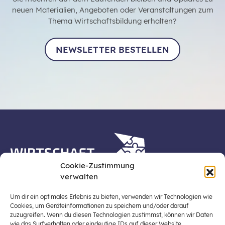
neuen Materialien, Angeboten oder Veranstaltungen zum
Thema Wirtschaftsbildung erhalten?
NEWSLETTER BESTELLEN
Cookie-Zustimmung
verwalten
Die Plattform Wirtschaft erleben ist ein Projekt der
Stiftung für Wirtschaftsbildung, Österreichs zentraler
Um dir ein optimales Erlebnis zu bieten, verwenden wir Technologien wie
Plattform für die Stärkung und Verbreiterung einer
Cookies, um Geräteinformationen zu speichern und/oder darauf
zuzugreifen. Wenn du diesen Technologien zustimmst, können wir Daten
lebensweltbezogenen und verantwortungsvollen
wie das Surfverhalten oder eindeutige IDs auf dieser Website