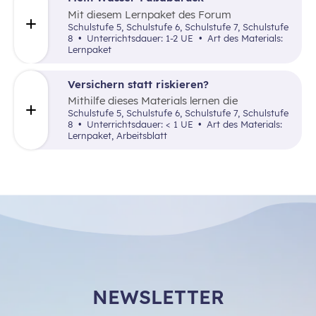
Mit diesem Lernpaket des Forum
Umweltbildung reflektieren die Lernenden
Schulstufe 5, Schulstufe 6, Schulstufe 7, Schulstufe
ihren persönlichen Wasserverbrauch und
8
Unterrichtsdauer: 1-2 UE
Art des Materials:
vergleichen ihn mit der Lage in Äthiopien.
Lernpaket
Versichern statt riskieren?
Mithilfe dieses Materials lernen die
Schüler:innen, was Risiko bedeutet, wie man
Schulstufe 5, Schulstufe 6, Schulstufe 7, Schulstufe
damit umgeht und welche Arten von
8
Unterrichtsdauer: < 1 UE
Art des Materials:
Versicherungen es gibt.
Lernpaket, Arbeitsblatt
NEWSLETTER