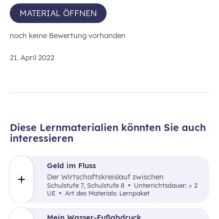
MATERIAL ÖFFNEN
noch keine Bewertung vorhanden
21. April 2022
Diese Lernmaterialien könnten Sie auch
interessieren
Geld im Fluss
Der Wirtschaftskreislauf zwischen
Unternehmen und privaten Haushalten ist
Schulstufe 7, Schulstufe 8
Unterrichtsdauer: > 2
Thema in diesem Lernpaket.
UE
Art des Materials: Lernpaket
Mein Wasser-Fußabdruck