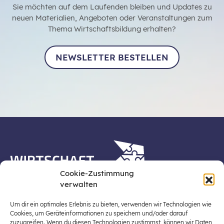
Sie möchten auf dem Laufenden bleiben und Updates zu
neuen Materialien, Angeboten oder Veranstaltungen zum
Thema Wirtschaftsbildung erhalten?
NEWSLETTER BESTELLEN
Cookie-Zustimmung
verwalten
Die Plattform Wirtschaft erleben ist ein Projekt der
Stiftung für Wirtschaftsbildung, Österreichs zentraler
Um dir ein optimales Erlebnis zu bieten, verwenden wir Technologien wie
Plattform für die Stärkung und Verbreiterung einer
Cookies, um Geräteinformationen zu speichern und/oder darauf
zuzugreifen. Wenn du diesen Technologien zustimmst, können wir Daten