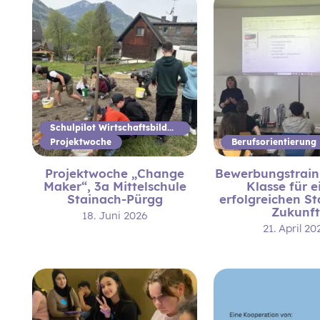
Schulpilot Wirtschaftsbildung
Projektwoche
Berufsorientierung
Projektwoche „Change
Bewerbungstraini
Maker“, 3a Mittelschule
Klasse für 
Stainach-Pürgg
erfolgreichen Sta
Zukunft
18. Juni 2026
21. April 20