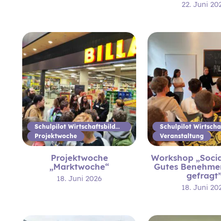
22. Juni 20
Schulpilot Wirtschaftsbildung
Projektwoche
Veranstaltung
Projektwoche
Workshop „Social
„Marktwoche“
Gutes Benehme
gefragt
18. Juni 2026
18. Juni 20