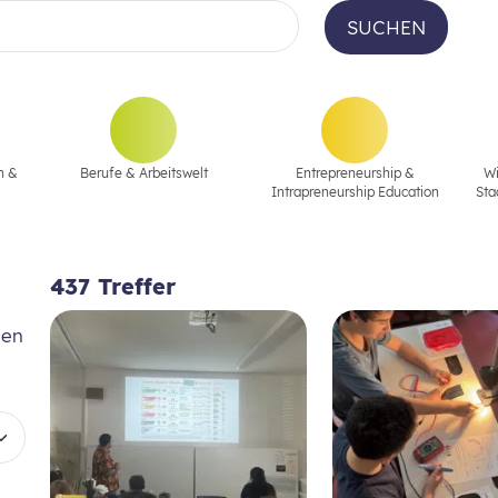
SUCHEN
n &
Berufe & Arbeitswelt
Entrepreneurship &
Wi
Intrapreneurship Education
Sta
437
Treffer
len