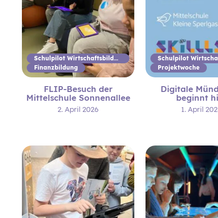
Schulpilot Wirtschaftsbildung
Finanzbildung
Projektwoche
FLIP-Besuch der
Digitale Münd
Mittelschule Sonnenallee
beginnt h
2. April 2026
1. April 20