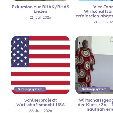
Exkursion zur BHAK/BHAS
Vier Jah
Liezen
Wirtschaftsb
erfolgreich abge
21. Juli 2026
21. Juli 20
Bildungssystem
Bildungssystem
Schülerprojekt:
Wirtschaftsgeog
„Wirtschaftsmacht USA“
der Klasse 3a –
hautnah erl
22. Juni 2026