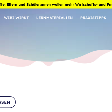
fte, Eltern und Schüler:innen wollen mehr Wirtschafts- und F
WIBI WIRKT
LERNMATERIALIEN
PRAXISTIPPS
SSEN