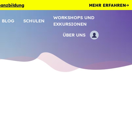
inanzbildung
MEHR ERFAHREN
WORKSHOPS UND
BLOG
SCHULEN
EXKURSIONEN
ÜBER UNS