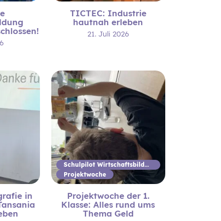
re
TICTEC: Industrie
ildung
hautnah erleben
schlossen!
21. Juli 2026
26
Schulpilot Wirtschaftsbildung
Projektwoche
rafie in
Projektwoche der 1.
 Tansania
Klasse: Alles rund ums
eben
Thema Geld