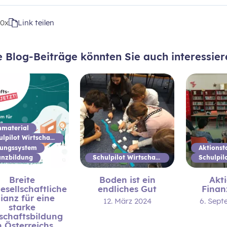
t
0x
Link teilen
e Blog-Beiträge könnten Sie auch interessier
nmaterial
Schulpilot Wirtschaftsbildung
dungssystem
anzbildung
Schulpilot Wirtschaftsbildung
Breite
Boden ist ein
Akt
gesellschaftliche
endliches Gut
Finan
lianz für eine
12. März 2024
6. Sept
starke
schaftsbildung
 Österreichs