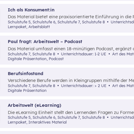
Ich als Konsument:in
Das Material bietet eine praxisorientierte Einführung in die
zeigt auf, wie man sich vor Käufen fundiert über Produkte 
Schulstufe 5, Schulstufe 6, Schulstufe 7, Schulstufe 8
Unterrichts
wichtige Rechte des Konsumentenschutzes wie das Rücktrit
Lernpaket, Arbeitsblatt
Gewährleistung sowie die Bedeutung von Gütezeichen anscha
Paul fragt: Arbeitswelt – Podcast
Das Material umfasst einen 18-minütigen Podcast, ergänzt 
Präsentation mit weiterführenden Links sowie ein Arbeitsbl
Schulstufe 7, Schulstufe 8
Unterrichtsdauer: 1-2 UE
Art des Materials: Interaktives Material,
Hausübung.
Digitale Präsentation, Podcast
Berufsinfostand
Verschiedene Berufe werden in Kleingruppen mithilfe der 
(Expertenrunde) erarbeitet und anschließend präsentiert. D
Schulstufe 7, Schulstufe 8
Unterrichtsdauer: > 2 UE
Art des Materials: Lernpaket, Arbeitsblatt,
durch ein Recherche-Arbeitsblatt und eine PowerPoint-Präse
Digitale Präsentation
Arbeitswelt (eLearning)
Die eLearning Einheit stellt den Lernenden Fragen zu Formen
zu Wirtschaftssektoren und Arbeitsteilung und eine Aufgäb
Schulstufe 5, Schulstufe 6, Schulstufe 7, Schulstufe 8
Unterrichts
Produktionsentscheidungen.
Lernpaket, Interaktives Material