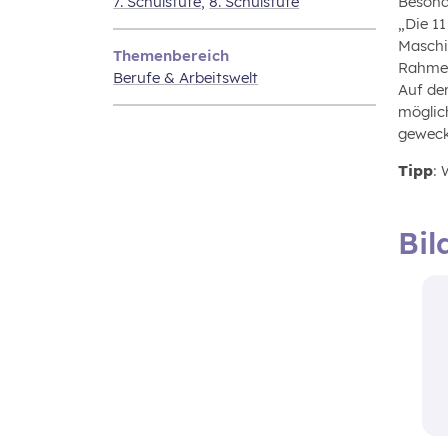
7. Schulstufe
,
8. Schulstufe
Besond
„Die 1
Maschi
Themenbereich
Rahmen
Berufe & Arbeitswelt
Auf der
möglic
geweck
Tipp
:
Bil