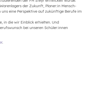
tudierenden der FH Steyr entwickelt wurde.
 Warenlagers der Zukunft, Planer:in Mensch-
n uns eine Perspektive auf zukünftige Berufe im
 in die wir Einblick erhielten. Und
Berufswunsch bei unseren Schüler:innen
er
.