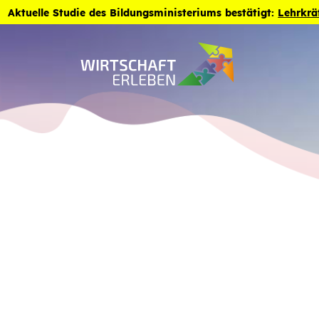
Zum Inhalt der Seite springen
Aktuelle Studie des Bildungsministeriums bestätigt:
Lehrkrä