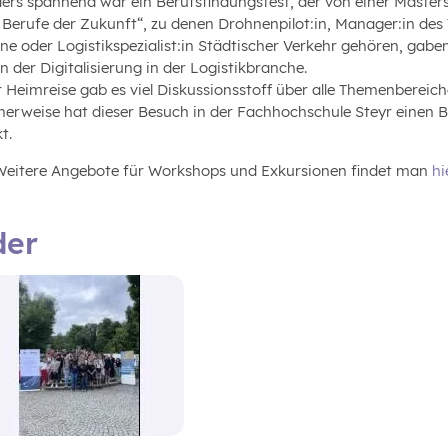
ers spannend war ein Berufsfindungstest, der von einer Masters
1 Berufe der Zukunft“, zu denen Drohnenpilot:in, Manager:in des
ne oder Logistikspezialist:in Städtischer Verkehr gehören, gabe
 der Digitalisierung in der Logistikbranche.
 Heimreise gab es viel Diskussionsstoff über alle Themenbereiche,
herweise hat dieser Besuch in der Fachhochschule Steyr einen 
t.
 Weitere Angebote für Workshops und Exkursionen findet man
hi
der