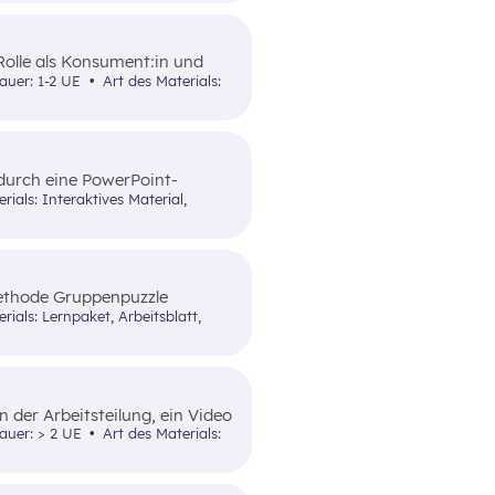
 Rolle als Konsument:in und
informiert. Ergänzend werden
dauer: 1-2 UE
Art des Materials:
tsrecht und die
ulich erläutert.
durch eine PowerPoint-
att für eine passende
Methode Gruppenpuzzle
ie Methode wird zusätzlich
ntation unterstützt.
 der Arbeitsteilung, ein Video
e zu
dauer: > 2 UE
Art des Materials: