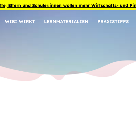
fte, Eltern und Schüler:innen wollen mehr Wirtschafts- und F
WIBI WIRKT
LERNMATERIALIEN
PRAXISTIPPS