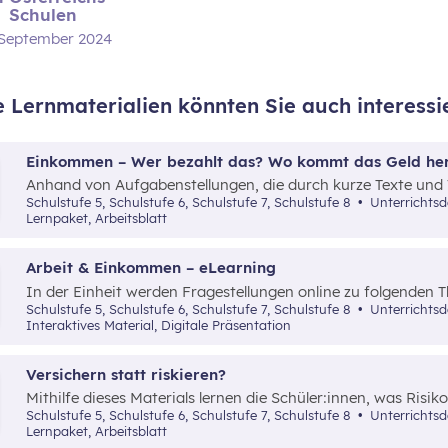
Schulen
 September 2024
e Lernmaterialien könnten Sie auch interessi
Einkommen – Wer bezahlt das? Wo kommt das Geld he
Anhand von Aufgabenstellungen, die durch kurze Texte und 
informiert das Material über Einkommen, Steuern (Lohnsteu
Schulstufe 5, Schulstufe 6, Schulstufe 7, Schulstufe 8
Unterrichts
Sozialversicherung sowie die Bereitstellung öffentlicher Güte
Lernpaket, Arbeitsblatt
Arbeit & Einkommen – eLearning
In der Einheit werden Fragestellungen online zu folgenden
Arbeit, Einkommen, Arbeitslosigkeit und Verwendung des 
Schulstufe 5, Schulstufe 6, Schulstufe 7, Schulstufe 8
Unterrichts
Interaktives Material, Digitale Präsentation
Versichern statt riskieren?
Mithilfe dieses Materials lernen die Schüler:innen, was Risi
umgeht und welche Arten von Versicherungen es gibt.
Schulstufe 5, Schulstufe 6, Schulstufe 7, Schulstufe 8
Unterrichtsd
Lernpaket, Arbeitsblatt