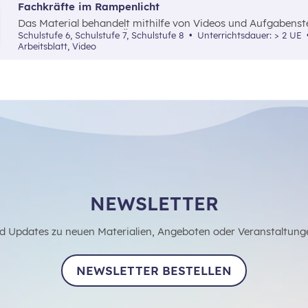
Fachkräfte im Rampenlicht
Das Material behandelt mithilfe von Videos und Aufgabenst
Fachkräftemangel in Österreich sowie die damit verbunde
Schulstufe 6, Schulstufe 7, Schulstufe 8
Unterrichtsdauer: > 2 UE
mögliche Lösungsansätze am Arbeitsmarkt.
Arbeitsblatt, Video
NEWSLETTER
d Updates zu neuen Materialien, Angeboten oder Veranstaltung
NEWSLETTER BESTELLEN