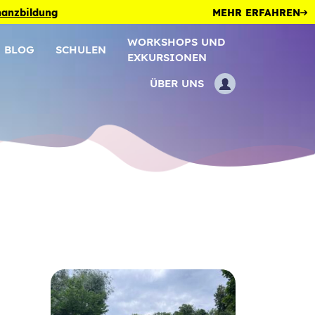
inanzbildung
MEHR ERFAHREN
WORKSHOPS UND
BLOG
SCHULEN
EXKURSIONEN
ÜBER UNS