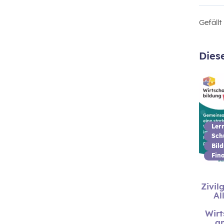
Gefäll
Dies
Ler
Bil
Fin
Zivil
Al
Wirt
an