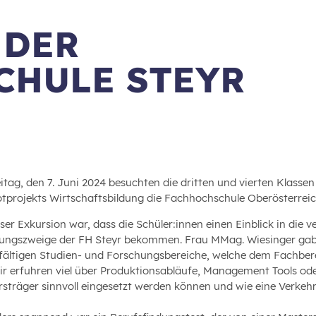
 DER
CHULE STEYR
itag, den 7. Juni 2024 besuchten die dritten und vierten Klass
lotprojekts Wirtschaftsbildung die Fachhochschule Oberösterrei
eser Exkursion war, dass die Schüler:innen einen Einblick in die
ungszweige der FH Steyr bekommen. Frau MMag. Wiesinger gab 
elfältigen Studien- und Forschungsbereiche, welche dem Fachb
Wir erfuhren viel über Produktionsabläufe, Management Tools ode
rsträger sinnvoll eingesetzt werden können und wie eine Verkeh