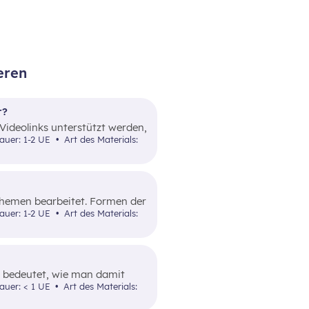
eren
r?
Videolinks unterstützt werden,
er brutto netto),
dauer: 1-2 UE
Art des Materials:
r.
 Themen bearbeitet. Formen der
Einkommens.
dauer: 1-2 UE
Art des Materials:
ko bedeutet, wie man damit
auer: < 1 UE
Art des Materials: