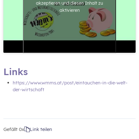
akzeptieren und diesen Inhalt zu
aktivieren
Links
https://www.wmms.at/post/eintauchen-in-die-welt-
der-wirtschaft
Gefällt
0x
Link teilen