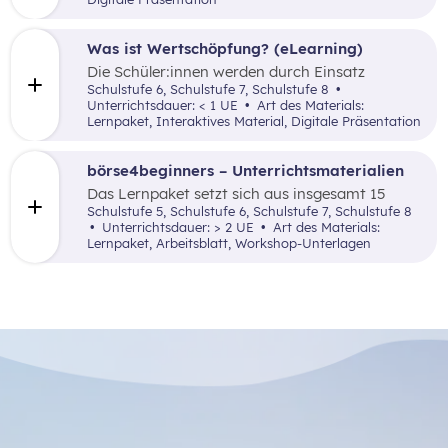
Was ist Wertschöpfung? (eLearning)
Die Schüler:innen werden durch Einsatz
verschiedener inaktiver didaktischer Elemente
Schulstufe 6, Schulstufe 7, Schulstufe 8
mit dem Begriff der Wertschöpfung(-kette)
Unterrichtsdauer: < 1 UE
Art des Materials:
anhand einfach nachvollziehbarer Beispiele
Lernpaket, Interaktives Material, Digitale Präsentation
vertraut gemacht.
börse4beginners – Unterrichtsmaterialien
Das Lernpaket setzt sich aus insgesamt 15
Arbeitsaufträgen zusammen, welche den
Schulstufe 5, Schulstufe 6, Schulstufe 7, Schulstufe 8
Schüler:innen auf kreative, spielerische sowie
Unterrichtsdauer: > 2 UE
Art des Materials:
angewandte Art und Weise Grundlagenwissen
Lernpaket, Arbeitsblatt, Workshop-Unterlagen
über die Börse und Geldveranlagung vermittelt.