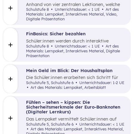
Anhand von vier zentralen Lektionen, welche
interaktive Elemente nutzen, werden den
Schulstufe 8
Unterrichtsdauer: < 1 UE
Art des
Schüler:innen wesentliche Inhalte zu den
Materials: Lernpaket, Interaktives Material, Video,
unterschiedlichen Funktionen und dem Nutzen
Digitale Präsentation
eines Girokontos vermittelt.
FinBasics: Sicher bezahlen
Schüler:innen werden durch interaktive
Alltagsszenarien mit unterschiedlichen
Schulstufe 8
Unterrichtsdauer: < 1 UE
Art des
Zahlungsmöglichkeiten und den damit
Materials: Lernpaket, Interaktives Material, Digitale
verbundenen Fragen von (finanzieller)
Präsentation
Sicherheit mittels einer durchgängigen
Erzählung samt spielerischer Elemente vertraut
gemacht.
Mein Geld im Blick: Der Haushaltsplan
Die Schüler:innen erarbeiten sich Schritt für
Schritt mittels lebensnaher Beispiele ein
Schulstufe 5, Schulstufe 6
Unterrichtsdauer: 1-2 UE
Grundverständnis für einen Haushaltsplan.
Art des Materials: Lernpaket, Arbeitsblatt
Fühlen – sehen – kippen: Die
Sicherheitsmerkmale der Euro-Banknoten
(Digitaler Lernkurs)
Das Lernpaket vermittelt Schüler:innen auf
kreative sowie spielerische Art und Weise die
Schulstufe 5, Schulstufe 6
Unterrichtsdauer: < 1 UE
Sicherheitsmerkmale von Euro-Banknoten
Art des Materials: Lernpaket, Interaktives Material,
hinsichtlich Fälschungssicherheit von Bargeld.
Digitale Präsentation