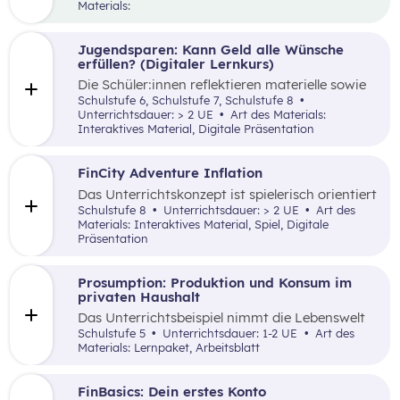
„Werbung“ und „Konsumentscheidungen“. Zu
Materials:
Beginn des Materials steht ein Video von
die_chefredaktion
über Influencer:innen im
Zentrum. Davon ausgehend werden
Jugendsparen: Kann Geld alle Wünsche
unterschiedliche externe Zwänge sowie Vor-
erfüllen? (Digitaler Lernkurs)
und Nachteile von Werbungen erarbeitet.
Die Schüler:innen reflektieren materielle sowie
immaterielle Bedürfnisse im Kontext von
Schulstufe 6, Schulstufe 7, Schulstufe 8
Jugendbankkonten und analysieren dabei
Unterrichtsdauer: > 2 UE
Art des Materials:
verschiedene Jugendsparangebote in Form
Interaktives Material, Digitale Präsentation
eines Marketplace.
FinCity Adventure Inflation
Das Unterrichtskonzept ist spielerisch orientiert
und vermittelt den Schüler:innen wichtiges
Schulstufe 8
Unterrichtsdauer: > 2 UE
Art des
Grundlagenwissen zur Inflation und wie sich
Materials: Interaktives Material, Spiel, Digitale
diese im alltäglichen Leben zeigt.
Präsentation
Prosumption: Produktion und Konsum im
privaten Haushalt
Das Unterrichtsbeispiel nimmt die Lebenswelt
der Schüler:innen zum Ausgangspunkt, um die
Schulstufe 5
Unterrichtsdauer: 1-2 UE
Art des
Begriffe „Konsum“, „Produktion“ und
Materials: Lernpaket, Arbeitsblatt
„Prosumption“ anschaulich zu unterscheiden
und Zusammenhänge zu beleuchten.
FinBasics: Dein erstes Konto