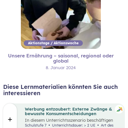
Aktionstage / Aktionswoche
Unsere Ernährung – saisonal, regional oder
global
8. Januar 2024
Diese Lernmaterialien könnten Sie auch
interessieren
Werbung entzaubert: Externe Zwänge &
bewusste Konsumentscheidungen
In diesem Unterrichtsszenario beschäftigen
sich die Schüler:innen mit den Themen
Schulstufe 7
Unterrichtsdauer: > 2 UE
Art des