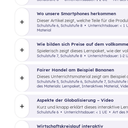
Wo unsere Smartphones herkommen
Dieser Artikel zeigt, welche Teile für die Pro
benötigt werden, welche Firmen sie bauen un
Schulstufe 6, Schulstufe 8
Unterrichtsdauer: < 1
werden.
Material
Wie bilden sich Preise auf dem vollkomm
Spielerisch zeigt dieses Lernpaket, wie der
und Nachfrage funktioniert.
Schulstufe 7, Schulstufe 8
Unterrichtsdauer: 1-2
Fairer Handel am Beispiel Bananen
Dieses Unterrichtsmaterial zeigt am Beispie
fairen Handel braucht und wie dieser funktion
Schulstufe 5, Schulstufe 6, Schulstufe 7, Schul
des Materials: Lernpaket, Interaktives Material, Vide
Aspekte der Globalisierung – Video
Kurz und knapp erklärt dieses interaktive Le
verschiedenen Perspektiven.
Schulstufe 6
Unterrichtsdauer: < 1 UE
Art des M
Wirtschaftskreislauf interaktiv