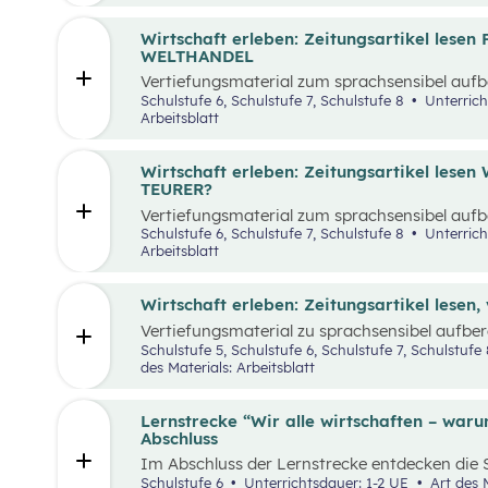
deines Laptops oder Mobilgeräts): Um das Wi
überprüfen zu können, findet ihr hier zu jede
Wissenscheck. Einfach via Link oder QR-Code
Wirtschaft erleben: Zeitungsartikel le
WELTHANDEL
Vertiefungsmaterial zum sprachsensibel aufbe
“Panamakanal bremst Welthandel”.
Schulstufe 6, Schulstufe 7, Schulstufe 8
Unterrich
Arbeitsblatt
Wirtschaft erleben: Zeitungsartikel les
TEURER?
Vertiefungsmaterial zum sprachsensibel aufbe
wird alles teurer?”.
Schulstufe 6, Schulstufe 7, Schulstufe 8
Unterrich
Arbeitsblatt
Wirtschaft erleben: Zeitungsartikel lesen
Vertiefungsmaterial zu sprachsensibel aufbere
Schulstufe 5, Schulstufe 6, Schulstufe 7, Schul
des Materials: Arbeitsblatt
Lernstrecke “Wir alle wirtschaften – war
Abschluss
Im Abschluss der Lernstrecke entdecken die 
Wirtschaften und das Erreichen der SDG in 
Schulstufe 6
Unterrichtsdauer: 1-2 UE
Art des Materials: Digitale Präsentation,