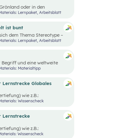
n Grönland oder in den
iten und Unterschiede gibt es?
Materials: Lernpaket, Arbeitsblatt
edürfnisse und oft sehr
 sind an bestimmten Orten
. Wie diese Lebensbereiche
t ist bunt
erungen sich ergeben, hängt
 sich dem Thema Stereotype –
schen leben.
als Einstieg in das Thema
Materials: Lernpaket, Arbeitsblatt
 Mithilfe einer
den Schüler:innen ermöglicht
n, zu dekonstruieren und zu
r Begriff und eine weltweite
age der Schule und die
Materials: Materialtipp
sehr unterschiedlich aussehen
r Lernstrecke Globales
rtiefung) wie
z.B.:
hhaltigkeit, etc.
gibt es
Materials: Wissenscheck
Browser deines Laptops oder
nnen
überprüfen zu können,
gitale
n Wissenscheck.
r Lernstrecke
loslegen!
tiefung) wie z.B.:
 (ohne Login einfach im Browser
Materials: Wissenscheck