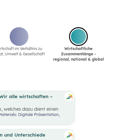
rtschaft im Verhältnis zu
Wirtschaftliche
at‚ Umwelt & Gesellschaft
Zusammenhänge -
regional, national & global
Wir alle wirtschaften –
, welches dazu dient einen
rhalten. Mit dem eigenen
rwerben Schüler:innen das
ungen und
isch geprägten Lebenssituationen
 ökonomische Herausforderungen,
n und Unterschiede
alysieren, beurteilen und