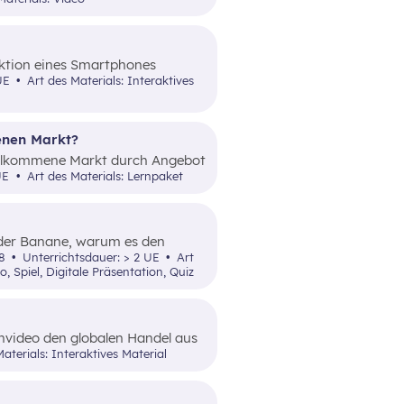
duktion eines Smartphones
d wo die Handys produziert
 UE
Art des Materials: Interaktives
enen Markt?
 vollkommene Markt durch Angebot
 UE
Art des Materials: Lernpaket
l der Banane, warum es den
iert.
stufe 8
Unterrichtsdauer: > 2 UE
Art
o, Spiel, Digitale Präsentation, Quiz
rnvideo den globalen Handel aus
aterials: Interaktives Material