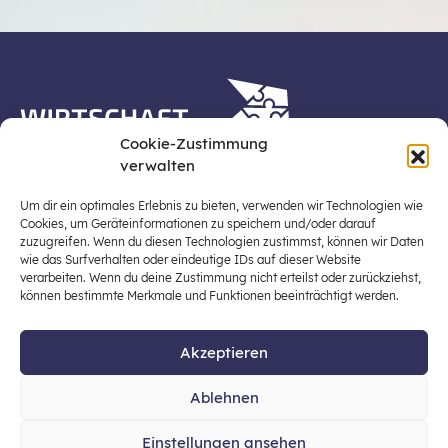
Cookie-Zustimmung
verwalten
Die Plattform Wirtschaft erleben ist ein Projekt der
Stiftung für Wirtschaftsbildung, Österreichs zentraler
Um dir ein optimales Erlebnis zu bieten, verwenden wir Technologien wie
Plattform für die Stärkung und Verbreiterung einer
Cookies, um Geräteinformationen zu speichern und/oder darauf
zuzugreifen. Wenn du diesen Technologien zustimmst, können wir Daten
lebensweltbezogenen und verantwortungsvollen
wie das Surfverhalten oder eindeutige IDs auf dieser Website
Wirtschaftsbildung in der schulischen Allgemeinbildung
verarbeiten. Wenn du deine Zustimmung nicht erteilst oder zurückziehst,
(Fokus: Sekundarstufe I).
können bestimmte Merkmale und Funktionen beeinträchtigt werden.
Akzeptieren
© 2026 Stiftung für Wirtschaftsbildung
Ablehnen
office@stiftung-wirtschaftsbildung.at
Einstellungen ansehen