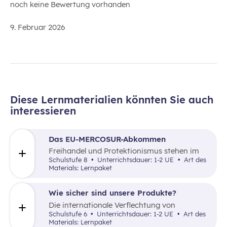
noch keine Bewertung vorhanden
9. Februar 2026
Diese Lernmaterialien könnten Sie auch
interessieren
Das EU-MERCOSUR-Abkommen
Freihandel und Protektionismus stehen im
Zentrum dieses Unterrichtskonzepts.
Schulstufe 8
Unterrichtsdauer: 1-2 UE
Art des
Materials: Lernpaket
Wie sicher sind unsere Produkte?
Die internationale Verflechtung von
Produktion und Konsum ist Thema dieses
Schulstufe 6
Unterrichtsdauer: 1-2 UE
Art des
Lernpakets.
Materials: Lernpaket