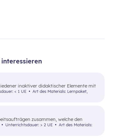
interessieren
iedener inaktiver didaktischer Elemente mit
einfach nachvollziehbarer Beispiele vertraut
sdauer: < 1 UE
Art des Materials: Lernpaket,
rbeitsaufträgen zusammen, welche den
ie angewandte Art und Weise Grundlagenwissen
 8
Unterrichtsdauer: > 2 UE
Art des Materials:
.