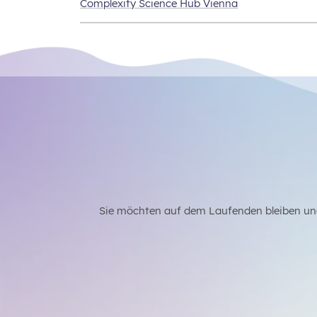
Complexity Science Hub Vienna
Sie möchten auf dem Laufenden bleiben un