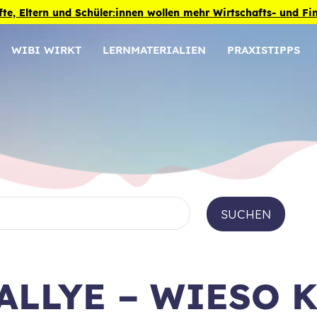
fte, Eltern und Schüler:innen wollen mehr Wirtschafts- und F
WIBI WIRKT
LERNMATERIALIEN
PRAXISTIPPS
SUCHEN
ALLYE – WIESO 