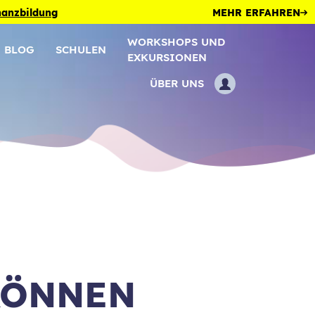
inanzbildung
MEHR ERFAHREN
WORKSHOPS UND
BLOG
SCHULEN
EXKURSIONEN
ÜBER UNS
KÖNNEN