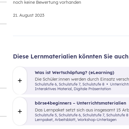
noch keine Bewertung vorhanden
21. August 2023
Diese Lernmaterialien könnten Sie auch 
Was ist Wertschöpfung? (eLearning)
Die Schüler:innen werden durch Einsatz versch
dem Begriff der Wertschöpfung(-kette) anhand 
Schulstufe 6, Schulstufe 7, Schulstufe 8
Unterricht
gemacht.
Interaktives Material, Digitale Präsentation
börse4beginners – Unterrichtsmaterialien
Das Lernpaket setzt sich aus insgesamt 15 A
Schüler:innen auf kreative, spielerische sow
Schulstufe 5, Schulstufe 6, Schulstufe 7, Schulstufe
über die Börse und Geldveranlagung vermittelt
Lernpaket, Arbeitsblatt, Workshop-Unterlagen