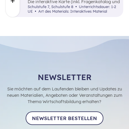
Die interaktive Karte (inkl. Fragenkatalog und
Lösungen) zeigt alle Länder der Welt von
Schulstufe 7, Schulstufe 8
Unterrichtsdauer: 1-2
2010 bis heute, in denen Antibiotika
UE
Art des Materials: Interaktives Material
hergestellt bzw. verarbeitet werden.
NEWSLETTER
Sie möchten auf dem Laufenden bleiben und Updates zu
neuen Materialien, Angeboten oder Veranstaltungen zum
Thema Wirtschaftsbildung erhalten?
NEWSLETTER BESTELLEN