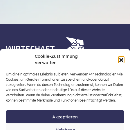
Cookie-Zustimmung
verwalten
Die Plattform Wirtschaft erleben ist ein Projekt der
Stiftung für Wirtschaftsbildung, Österreichs zentraler
Um dir ein optimales Erlebnis zu bieten, verwenden wir Technologien wie
Plattform für die Stärkung und Verbreiterung einer
Cookies, um Geräteinformationen zu speichern und/oder darauf
zuzugreifen. Wenn du diesen Technologien zustimmst, können wir Daten
lebensweltbezogenen und verantwortungsvollen
wie das Surfverhalten oder eindeutige IDs auf dieser Website
Wirtschaftsbildung in der schulischen Allgemeinbildung
verarbeiten. Wenn du deine Zustimmung nicht erteilst oder zurückziehst,
(Fokus: Sekundarstufe I).
können bestimmte Merkmale und Funktionen beeinträchtigt werden.
Akzeptieren
© 2026 Stiftung für Wirtschaftsbildung
Ablehnen