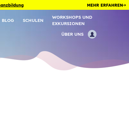
inanzbildung
MEHR ERFAHREN
WORKSHOPS UND
BLOG
SCHULEN
EXKURSIONEN
ÜBER UNS