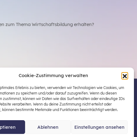
en zum Thema Wirtschaftsbildung erhalten?
Cookie-Zustimmung verwalten
optimales Erlebnis zu bieten, verwenden wir Technologien wie Cookies, um
mationen zu speichern und/oder darauf zuzugreifen. Wenn du diesen
 Österreichs zentraler Plattform für die Stärkung
n zustimmst, können wir Daten wie das Surfverhalten oder eindeutige IDs
ildung in der schulischen Allgemeinbildung
Website verarbeiten. Wenn du deine Zustimmung nicht erteilst oder
t, können bestimmte Merkmale und Funktionen beeinträchtigt werden.
ptieren
Ablehnen
Einstellungen ansehen
enschutz
Impressum