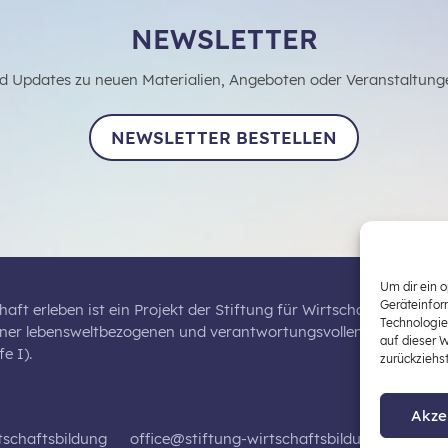
NEWSLETTER
d Updates zu neuen Materialien, Angeboten oder Veranstaltung
NEWSLETTER BESTELLEN
Um dir ein 
Geräteinfor
haft erleben ist ein Projekt der Stiftung für Wirtschaftsbildung,
Technologie
iner lebensweltbezogenen und verantwortungsvollen Wirtschaftsb
auf dieser 
e I).
zurückziehs
Akze
tschaftsbildung
office@stiftung-wirtschaftsbildung.at
Dat