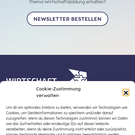
Thema Wirtschaftsbildung erhalten?
NEWSLETTER BESTELLEN
Cookie-Zustimmung
verwalten
Die Plattform Wirtschaft erleben ist ein Projekt der
Stiftung für Wirtschaftsbildung, Österreichs zentraler
Um dir ein optimales Erlebnis zu bieten, verwenden wir Technologien wie
Plattform für die Stärkung und Verbreiterung einer
Cookies, um Geräteinformationen zu speichern und/oder darauf
zuzugreifen. Wenn du diesen Technologien zustimmst, können wir Daten
lebensweltbezogenen und verantwortungsvollen
wie das Surfverhalten oder eindeutige IDs auf dieser Website
Wirtschaftsbildung in der schulischen Allgemeinbildung
verarbeiten. Wenn du deine Zustimmung nicht erteilst oder zurückziehst,
(Fokus: Sekundarstufe I).
können bestimmte Merkmale und Funktionen beeinträchtigt werden.