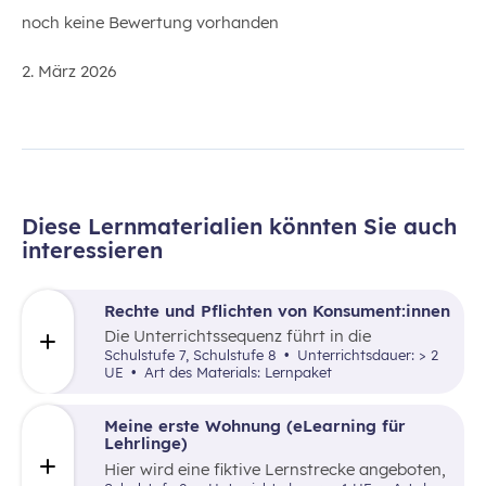
noch keine Bewertung vorhanden
2. März 2026
Diese Lernmaterialien könnten Sie auch
interessieren
Rechte und Pflichten von Konsument:innen
Die Unterrichtssequenz führt in die
Grundlagen des Konsumentenschutzes ein
Schulstufe 7, Schulstufe 8
Unterrichtsdauer: > 2
und klärt über Rechte und Pflichten
UE
Art des Materials: Lernpaket
minderjähriger Konsument:innen auf.
Meine erste Wohnung (eLearning für
Lehrlinge)
Hier wird eine fiktive Lernstrecke angeboten,