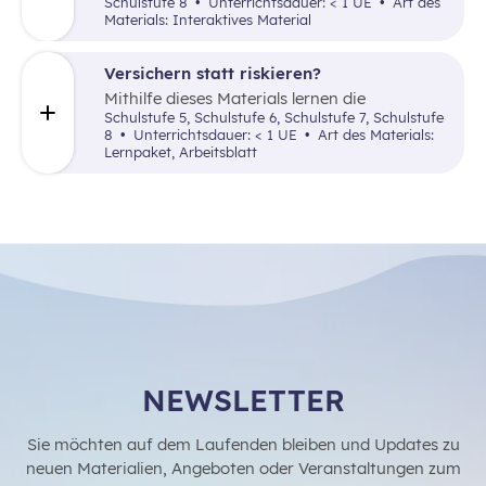
die von der Wohnungssuche über die
Schulstufe 8
Unterrichtsdauer: < 1 UE
Art des
Aufgaben einer Makler:in bis hin zum
Materials: Interaktives Material
Mietvertrag reicht.
Versichern statt riskieren?
Mithilfe dieses Materials lernen die
Schüler:innen, was Risiko bedeutet, wie man
Schulstufe 5, Schulstufe 6, Schulstufe 7, Schulstufe
damit umgeht und welche Arten von
8
Unterrichtsdauer: < 1 UE
Art des Materials:
Versicherungen es gibt.
Lernpaket, Arbeitsblatt
NEWSLETTER
Sie möchten auf dem Laufenden bleiben und Updates zu
neuen Materialien, Angeboten oder Veranstaltungen zum