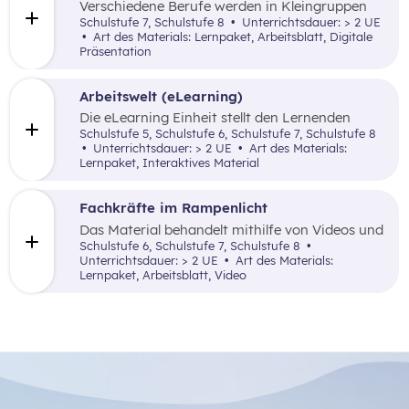
Verschiedene Berufe werden in Kleingruppen
mithilfe der Methode Gruppenpuzzle
Schulstufe 7, Schulstufe 8
Unterrichtsdauer: > 2 UE
(Expertenrunde) erarbeitet und anschließend
Art des Materials: Lernpaket, Arbeitsblatt, Digitale
präsentiert. Die Methode wird zusätzlich durch
Präsentation
ein Recherche-Arbeitsblatt und eine
PowerPoint-Präsentation unterstützt.
Arbeitswelt (eLearning)
Die eLearning Einheit stellt den Lernenden
Fragen zu Formen der Arbeitsteilung, ein Video
Schulstufe 5, Schulstufe 6, Schulstufe 7, Schulstufe 8
zu Wirtschaftssektoren und Arbeitsteilung und
Unterrichtsdauer: > 2 UE
Art des Materials:
eine Aufgäbe zu Produktionsentscheidungen.
Lernpaket, Interaktives Material
Fachkräfte im Rampenlicht
Das Material behandelt mithilfe von Videos und
Aufgabenstellungen den Fachkräftemangel in
Schulstufe 6, Schulstufe 7, Schulstufe 8
Österreich sowie die damit verbundenen
Unterrichtsdauer: > 2 UE
Art des Materials:
Herausforderungen und mögliche
Lernpaket, Arbeitsblatt, Video
Lösungsansätze am Arbeitsmarkt.