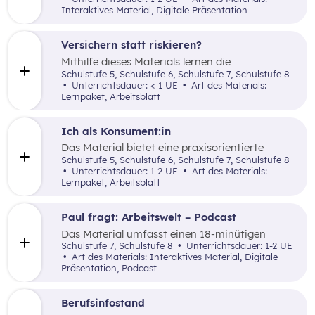
Verwendung des Einkommens.
Interaktives Material, Digitale Präsentation
Versichern statt riskieren?
Mithilfe dieses Materials lernen die
Schüler:innen, was Risiko bedeutet, wie man
Schulstufe 5, Schulstufe 6, Schulstufe 7, Schulstufe 8
damit umgeht und welche Arten von
Unterrichtsdauer: < 1 UE
Art des Materials:
Versicherungen es gibt.
Lernpaket, Arbeitsblatt
Ich als Konsument:in
Das Material bietet eine praxisorientierte
Einführung in die Rolle als Konsument:in und
Schulstufe 5, Schulstufe 6, Schulstufe 7, Schulstufe 8
zeigt auf, wie man sich vor Käufen fundiert
Unterrichtsdauer: 1-2 UE
Art des Materials:
über Produkte informiert. Ergänzend werden
Lernpaket, Arbeitsblatt
wichtige Rechte des Konsumentenschutzes wie
das Rücktrittsrecht und die Gewährleistung
sowie die Bedeutung von Gütezeichen
Paul fragt: Arbeitswelt – Podcast
anschaulich erläutert.
Das Material umfasst einen 18-minütigen
Podcast, ergänzt durch eine PowerPoint-
Schulstufe 7, Schulstufe 8
Unterrichtsdauer: 1-2 UE
Präsentation mit weiterführenden Links sowie
Art des Materials: Interaktives Material, Digitale
ein Arbeitsblatt für eine passende Hausübung.
Präsentation, Podcast
Berufsinfostand