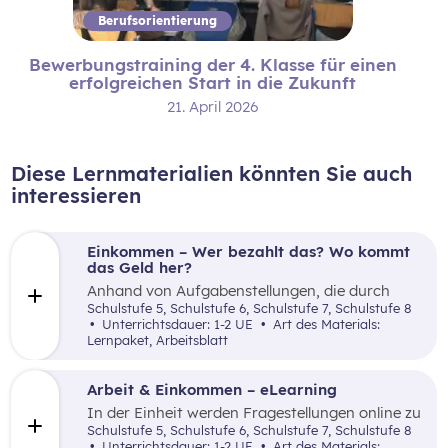
Berufsorientierung
Bewerbungstraining der 4. Klasse für einen
erfolgreichen Start in die Zukunft
21. April 2026
Diese Lernmaterialien könnten Sie auch
interessieren
Einkommen – Wer bezahlt das? Wo kommt
das Geld her?
Anhand von Aufgabenstellungen, die durch
kurze Texte und Videolinks unterstützt werden,
Schulstufe 5, Schulstufe 6, Schulstufe 7, Schulstufe 8
informiert das Material über Einkommen,
Unterrichtsdauer: 1-2 UE
Art des Materials:
Steuern (Lohnsteuer brutto netto),
Lernpaket, Arbeitsblatt
Sozialversicherung sowie die Bereitstellung
öffentlicher Güter.
Arbeit & Einkommen – eLearning
In der Einheit werden Fragestellungen online zu
folgenden Themen bearbeitet. Formen der
Schulstufe 5, Schulstufe 6, Schulstufe 7, Schulstufe 8
Arbeit, Einkommen, Arbeitslosigkeit und
Unterrichtsdauer: 1-2 UE
Art des Materials: