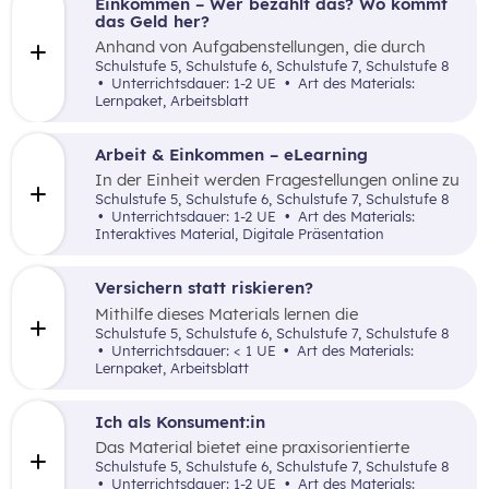
Einkommen – Wer bezahlt das? Wo kommt
das Geld her?
Anhand von Aufgabenstellungen, die durch
kurze Texte und Videolinks unterstützt werden,
Schulstufe 5, Schulstufe 6, Schulstufe 7, Schulstufe 8
informiert das Material über Einkommen,
Unterrichtsdauer: 1-2 UE
Art des Materials:
Steuern (Lohnsteuer brutto netto),
Lernpaket, Arbeitsblatt
Sozialversicherung sowie die Bereitstellung
öffentlicher Güter.
Arbeit & Einkommen – eLearning
In der Einheit werden Fragestellungen online zu
folgenden Themen bearbeitet. Formen der
Schulstufe 5, Schulstufe 6, Schulstufe 7, Schulstufe 8
Arbeit, Einkommen, Arbeitslosigkeit und
Unterrichtsdauer: 1-2 UE
Art des Materials:
Verwendung des Einkommens.
Interaktives Material, Digitale Präsentation
Versichern statt riskieren?
Mithilfe dieses Materials lernen die
Schüler:innen, was Risiko bedeutet, wie man
Schulstufe 5, Schulstufe 6, Schulstufe 7, Schulstufe 8
damit umgeht und welche Arten von
Unterrichtsdauer: < 1 UE
Art des Materials:
Versicherungen es gibt.
Lernpaket, Arbeitsblatt
Ich als Konsument:in
Das Material bietet eine praxisorientierte
Einführung in die Rolle als Konsument:in und
Schulstufe 5, Schulstufe 6, Schulstufe 7, Schulstufe 8
zeigt auf, wie man sich vor Käufen fundiert
Unterrichtsdauer: 1-2 UE
Art des Materials: