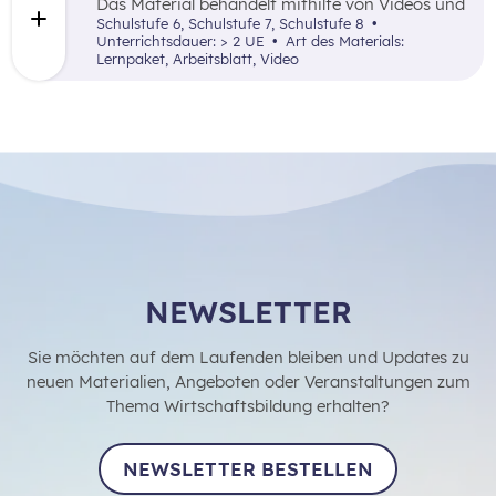
Das Material behandelt mithilfe von Videos und
Aufgabenstellungen den Fachkräftemangel in
Schulstufe 6, Schulstufe 7, Schulstufe 8
Österreich sowie die damit verbundenen
Unterrichtsdauer: > 2 UE
Art des Materials:
Herausforderungen und mögliche
Lernpaket, Arbeitsblatt, Video
Lösungsansätze am Arbeitsmarkt.
NEWSLETTER
Sie möchten auf dem Laufenden bleiben und Updates zu
neuen Materialien, Angeboten oder Veranstaltungen zum
Thema Wirtschaftsbildung erhalten?
NEWSLETTER BESTELLEN