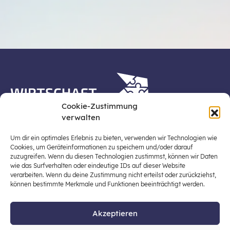
Cookie-Zustimmung
verwalten
Die Plattform Wirtschaft erleben ist ein Projekt der
Stiftung für Wirtschaftsbildung, Österreichs zentraler
Um dir ein optimales Erlebnis zu bieten, verwenden wir Technologien wie
Plattform für die Stärkung und Verbreiterung einer
Cookies, um Geräteinformationen zu speichern und/oder darauf
zuzugreifen. Wenn du diesen Technologien zustimmst, können wir Daten
lebensweltbezogenen und verantwortungsvollen
wie das Surfverhalten oder eindeutige IDs auf dieser Website
Wirtschaftsbildung in der schulischen Allgemeinbildung
verarbeiten. Wenn du deine Zustimmung nicht erteilst oder zurückziehst,
(Fokus: Sekundarstufe I).
können bestimmte Merkmale und Funktionen beeinträchtigt werden.
Akzeptieren