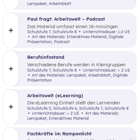
über Produkte informiert. Ergänzend werden
Lernpaket, Arbeitsblatt
wichtige Rechte des Konsumentenschutzes wie
das Rücktrittsrecht und die Gewährleistung
sowie die Bedeutung von Gütezeichen
Paul fragt: Arbeitswelt – Podcast
anschaulich erläutert.
Das Material umfasst einen 18-minütigen
Podcast, ergänzt durch eine PowerPoint-
Schulstufe 7, Schulstufe 8
Unterrichtsdauer: 1-2 UE
Präsentation mit weiterführenden Links sowie
Art des Materials: Interaktives Material, Digitale
ein Arbeitsblatt für eine passende Hausübung.
Präsentation, Podcast
Berufsinfostand
Verschiedene Berufe werden in Kleingruppen
mithilfe der Methode Gruppenpuzzle
Schulstufe 7, Schulstufe 8
Unterrichtsdauer: > 2 UE
(Expertenrunde) erarbeitet und anschließend
Art des Materials: Lernpaket, Arbeitsblatt, Digitale
präsentiert. Die Methode wird zusätzlich durch
Präsentation
ein Recherche-Arbeitsblatt und eine
PowerPoint-Präsentation unterstützt.
Arbeitswelt (eLearning)
Die eLearning Einheit stellt den Lernenden
Fragen zu Formen der Arbeitsteilung, ein Video
Schulstufe 5, Schulstufe 6, Schulstufe 7, Schulstufe 8
zu Wirtschaftssektoren und Arbeitsteilung und
Unterrichtsdauer: > 2 UE
Art des Materials:
eine Aufgäbe zu Produktionsentscheidungen.
Lernpaket, Interaktives Material
Fachkräfte im Rampenlicht