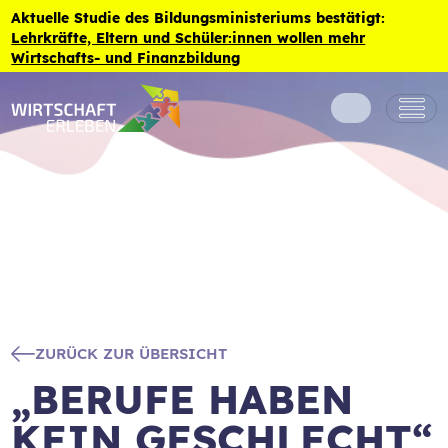
Zum Inhalt der Seite springen
Aktuelle Studie des Bildungsministeriums bestätigt:
Lehrkräfte, Eltern und Schüler:innen wollen mehr
Wirtschafts- und Finanzbildung
ZURÜCK ZUR ÜBERSICHT
„BERUFE HABEN
KEIN GESCHLECHT“