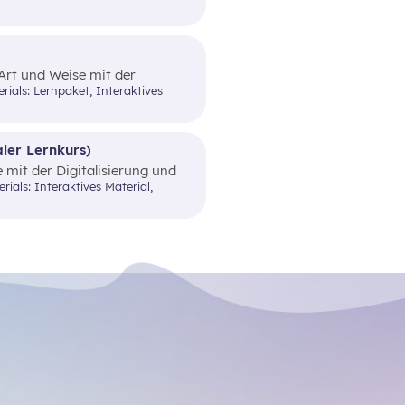
ttelt.
 Art und Weise mit der
l anzuwenden, um eine bessere
ekommen.
aler Lernkurs)
 mit der Digitalisierung und
elle Haushaltsplanung