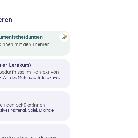
eren
sumentscheidungen
er:innen mit den Themen
rials steht ein Video von
on ausgehend werden
von Werbungen erarbeitet.
ler Lernkurs)
e Bedürfnisse im Kontext von
gendsparangebote in Form
Art des Materials: Interaktives
telt den Schüler:innen
im alltäglichen Leben zeigt.
lemente nutzen, werden den