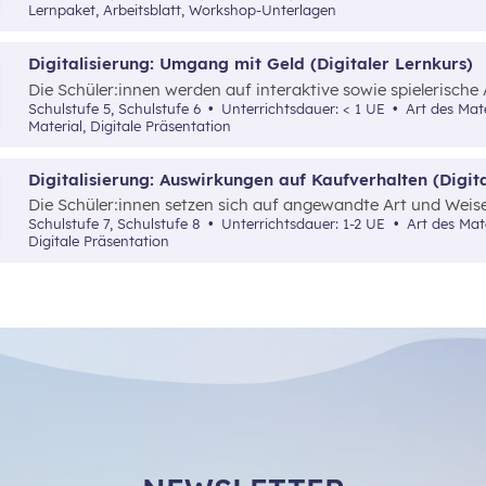
Grundlagenwissen über die Börse und Geldveranlagung vermi
Lernpaket, Arbeitsblatt, Workshop-Unterlagen
Digitalisierung: Umgang mit Geld (Digitaler Lernkurs)
Die Schüler:innen werden auf interaktive sowie spielerische
Möglichkeit vertraut gemacht, digitale Tools als Hilfsmitte
Schulstufe 5, Schulstufe 6
Unterrichtsdauer: < 1 UE
Art des Materials: Lernpaket, Interaktives
Übersicht über die eigenen Einnahmen und Ausgaben zu b
Material, Digitale Präsentation
Digitalisierung: Auswirkungen auf Kaufverhalten (Digit
Die Schüler:innen setzen sich auf angewandte Art und Weise
ihre Auswirkungen auf das Konsumverhalten und die finanzi
Schulstufe 7, Schulstufe 8
Unterrichtsdauer: 1-2 UE
Art des Materials: Interaktives Material,
auseinander.
Digitale Präsentation