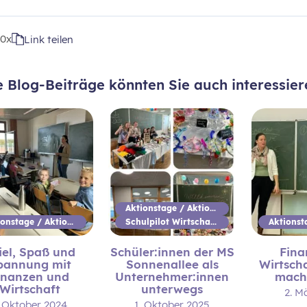
t
0x
Link teilen
e Blog-Beiträge könnten Sie auch interessier
Aktionstage / Aktionswoche
Aktionstage / Aktionswoche
Schulpilot Wirtschaftsbildung
iel, Spaß und
Schüler:innen der MS
Fina
pannung mit
Sonnenallee als
Wirtsch
inanzen und
Unternehmer:innen
mach
Wirtschaft
unterwegs
2. M
. Oktober 2024
1. Oktober 2025