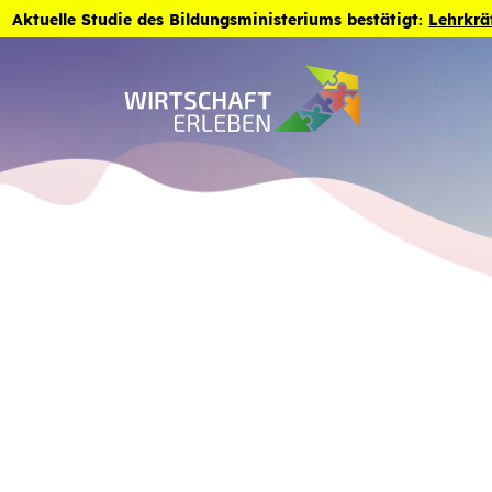
Zum Inhalt der Seite springen
Aktuelle Studie des Bildungsministeriums bestätigt:
Lehrkrä