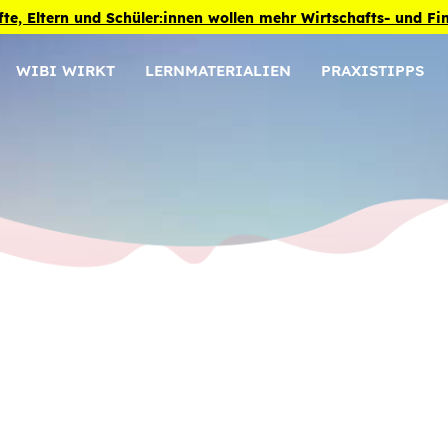
fte, Eltern und Schüler:innen wollen mehr Wirtschafts- und F
WIBI WIRKT
LERNMATERIALIEN
PRAXISTIPPS