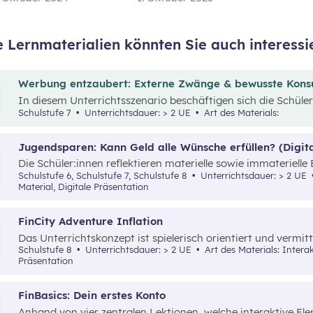
e Lernmaterialien könnten Sie auch interessi
Werbung entzaubert: Externe Zwänge & bewusste Kon
In diesem Unterrichtsszenario beschäftigen sich die Schül
„Werbung“ und „Konsumentscheidungen“. Zu Beginn des Mate
Schulstufe 7
Unterrichtsdauer: > 2 UE
Art des Materials:
die_chefredaktion
über Influencer:innen im Zentrum. Dav
unterschiedliche externe Zwänge sowie Vor- und Nachteile 
Jugendsparen: Kann Geld alle Wünsche erfüllen? (Digita
Die Schüler:innen reflektieren materielle sowie immateriell
Jugendbankkonten und analysieren dabei verschiedene Ju
Schulstufe 6, Schulstufe 7, Schulstufe 8
Unterrichtsdauer: > 2 UE
eines Marketplace.
Material, Digitale Präsentation
FinCity Adventure Inflation
Das Unterrichtskonzept ist spielerisch orientiert und vermit
wichtiges Grundlagenwissen zur Inflation und wie sich diese 
Schulstufe 8
Unterrichtsdauer: > 2 UE
Art des Materials: Interaktives Material, Spiel, Digitale
Präsentation
FinBasics: Dein erstes Konto
Anhand von vier zentralen Lektionen, welche interaktive E