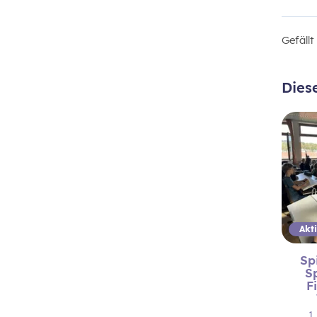
Gefäll
Dies
Sp
S
F
1