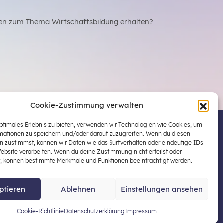
en zum Thema Wirtschaftsbildung erhalten?
Cookie-Zustimmung verwalten
optimales Erlebnis zu bieten, verwenden wir Technologien wie Cookies, um
mationen zu speichern und/oder darauf zuzugreifen. Wenn du diesen
 Österreichs zentraler Plattform für die Stärkung
n zustimmst, können wir Daten wie das Surfverhalten oder eindeutige IDs
ildung in der schulischen Allgemeinbildung
Website verarbeiten. Wenn du deine Zustimmung nicht erteilst oder
t, können bestimmte Merkmale und Funktionen beeinträchtigt werden.
ptieren
Ablehnen
Einstellungen ansehen
enschutz
Impressum
Cookie-Richtlinie
Datenschutzerklärung
Impressum