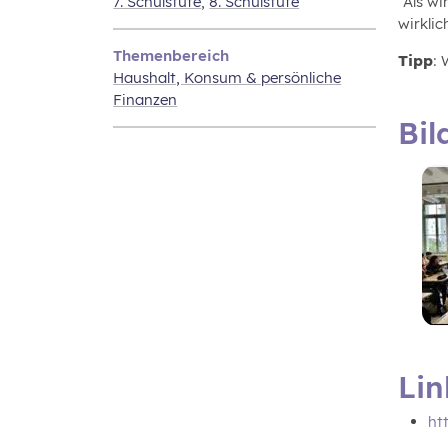
7. Schulstufe
,
8. Schulstufe
“Als w
wirkli
Themenbereich
Tipp
:
Haushalt, Konsum & persönliche
Finanzen
Bil
Lin
ht