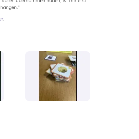
 Rollen übernommen haben, ist mir erst
nhängen.”
er
.