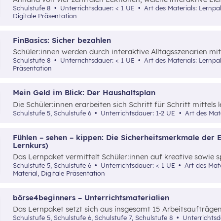
Schüler:innen wesentliche Inhalte zu den unterschiedliche
Schulstufe 8
Unterrichtsdauer: < 1 UE
Art des Materials: Lernpaket, Interaktives Material, Video,
eines Girokontos vermittelt.
Digitale Präsentation
FinBasics: Sicher bezahlen
Schüler:innen werden durch interaktive Alltagsszenarien mit
Zahlungsmöglichkeiten und den damit verbundenen Fragen vo
Schulstufe 8
Unterrichtsdauer: < 1 UE
Art des Materials: Lernpaket, Interaktives Material, Digitale
mittels einer durchgängigen Erzählung samt spielerischer 
Präsentation
Mein Geld im Blick: Der Haushaltsplan
Die Schüler:innen erarbeiten sich Schritt für Schritt mittels 
Grundverständnis für einen Haushaltsplan.
Schulstufe 5, Schulstufe 6
Unterrichtsdauer: 1-2 UE
Art des Mate
Fühlen – sehen – kippen: Die Sicherheitsmerkmale der 
Lernkurs)
Das Lernpaket vermittelt Schüler:innen auf kreative sowie s
Sicherheitsmerkmale von Euro-Banknoten hinsichtlich Fälsc
Schulstufe 5, Schulstufe 6
Unterrichtsdauer: < 1 UE
Art des Materials: Lernpaket, Interaktives
Material, Digitale Präsentation
börse4beginners – Unterrichtsmaterialien
Das Lernpaket setzt sich aus insgesamt 15 Arbeitsaufträg
Schüler:innen auf kreative, spielerische sowie angewandte 
Schulstufe 5, Schulstufe 6, Schulstufe 7, Schulstufe 8
Unterrichts