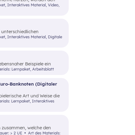
n Funktionen und dem Nutzen
 unterschiedlichen
n (finanzieller) Sicherheit
Elemente vertraut gemacht.
lebensnaher Beispiele ein
rials: Lernpaket, Arbeitsblatt
Euro-Banknoten (Digitaler
pielerische Art und Weise die
hungssicherheit von Bargeld.
en zusammen, welche den
Art und Weise
dauer: > 2 UE
Art des Materials: