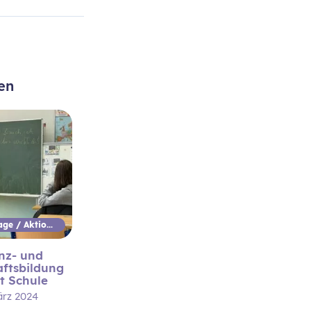
en
Aktionstage / Aktionswoche
nz- und
aftsbildung
t Schule
ärz 2024