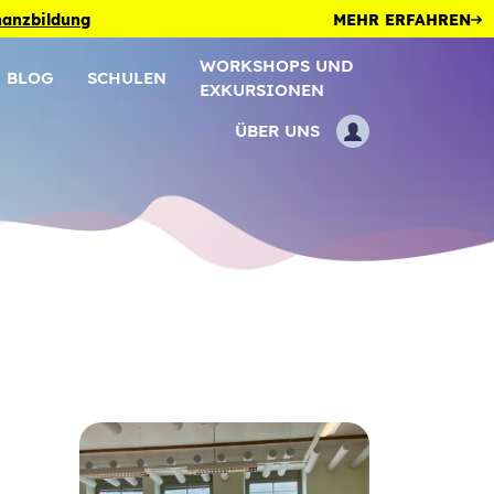
inanzbildung
MEHR ERFAHREN
WORKSHOPS UND
BLOG
SCHULEN
EXKURSIONEN
ÜBER UNS