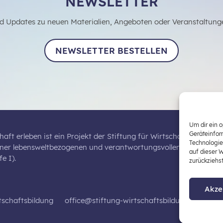
NEWSLETTER
d Updates zu neuen Materialien, Angeboten oder Veranstaltung
NEWSLETTER BESTELLEN
Um dir ein 
Geräteinfor
haft erleben ist ein Projekt der Stiftung für Wirtschaftsbildung,
Technologie
iner lebensweltbezogenen und verantwortungsvollen Wirtschaftsb
auf dieser 
e I).
zurückziehs
Akze
tschaftsbildung
office@stiftung-wirtschaftsbildung.at
Dat