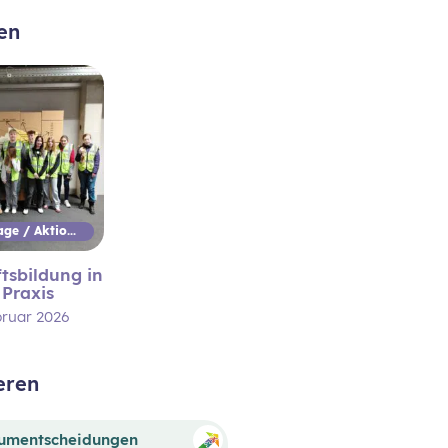
en
Aktionstage / Aktionswoche
tsbildung in
 Praxis
bruar 2026
eren
sumentscheidungen