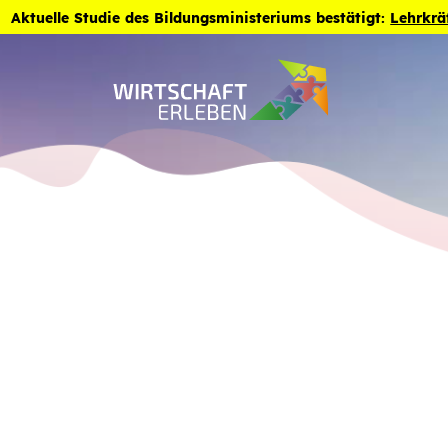
Zum Inhalt der Seite springen
Aktuelle Studie des Bildungsministeriums bestätigt:
Lehrkrä