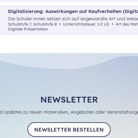
Digitalisierung: Auswirkungen auf Kaufverhalten (Digit
Die Schüler:innen setzen sich auf angewandte Art und Weise
ihre Auswirkungen auf das Konsumverhalten und die finanzi
Schulstufe 7, Schulstufe 8
Unterrichtsdauer: 1-2 UE
Art des Materials: Interaktives Material,
auseinander.
Digitale Präsentation
NEWSLETTER
d Updates zu neuen Materialien, Angeboten oder Veranstaltung
NEWSLETTER BESTELLEN