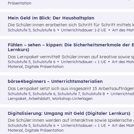
mittels einer durchgängigen Erzählung samt spielerischer 
Präsentation
Mein Geld im Blick: Der Haushaltsplan
Die Schüler:innen erarbeiten sich Schritt für Schritt mittels 
Grundverständnis für einen Haushaltsplan.
Schulstufe 5, Schulstufe 6
Unterrichtsdauer: 1-2 UE
Art des Mate
Fühlen – sehen – kippen: Die Sicherheitsmerkmale der 
Lernkurs)
Das Lernpaket vermittelt Schüler:innen auf kreative sowie s
Sicherheitsmerkmale von Euro-Banknoten hinsichtlich Fälsc
Schulstufe 5, Schulstufe 6
Unterrichtsdauer: < 1 UE
Art des Materials: Lernpaket, Interaktives
Material, Digitale Präsentation
börse4beginners – Unterrichtsmaterialien
Das Lernpaket setzt sich aus insgesamt 15 Arbeitsaufträg
Schüler:innen auf kreative, spielerische sowie angewandte 
Schulstufe 5, Schulstufe 6, Schulstufe 7, Schulstufe 8
Unterrichts
Grundlagenwissen über die Börse und Geldveranlagung vermi
Lernpaket, Arbeitsblatt, Workshop-Unterlagen
Digitalisierung: Umgang mit Geld (Digitaler Lernkurs)
Die Schüler:innen werden auf interaktive sowie spielerische
Möglichkeit vertraut gemacht, digitale Tools als Hilfsmitte
Schulstufe 5, Schulstufe 6
Unterrichtsdauer: < 1 UE
Art des Materials: Lernpaket, Interaktives
Übersicht über die eigenen Einnahmen und Ausgaben zu b
Material, Digitale Präsentation