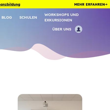
inanzbildung
MEHR ERFAHREN
WORKSHOPS UND
BLOG
SCHULEN
EXKURSIONEN
ÜBER UNS