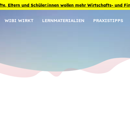
fte, Eltern und Schüler:innen wollen mehr Wirtschafts- und F
WIBI WIRKT
LERNMATERIALIEN
PRAXISTIPPS