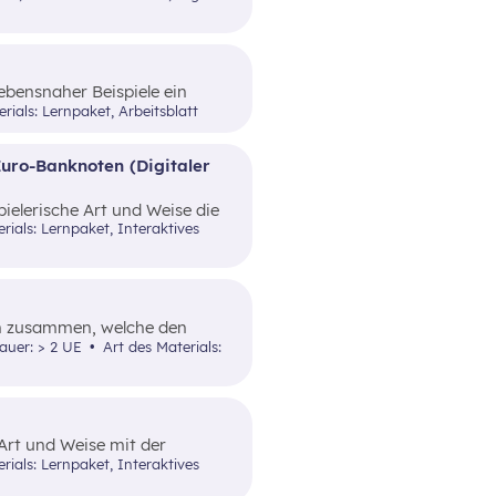
Elemente vertraut gemacht.
lebensnaher Beispiele ein
rials: Lernpaket, Arbeitsblatt
Euro-Banknoten (Digitaler
pielerische Art und Weise die
hungssicherheit von Bargeld.
en zusammen, welche den
Art und Weise
dauer: > 2 UE
Art des Materials:
ttelt.
 Art und Weise mit der
l anzuwenden, um eine bessere
ekommen.