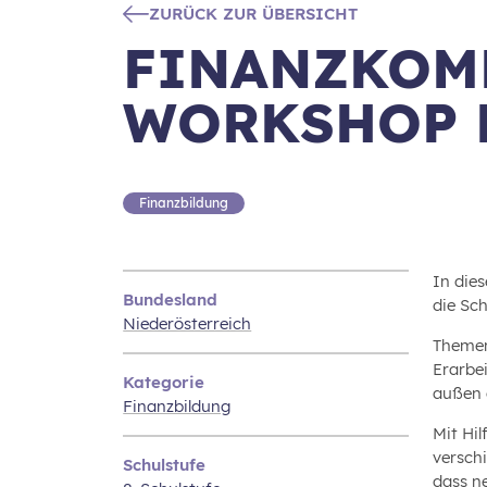
ZURÜCK ZUR ÜBERSICHT
FINANZKOMP
WORKSHOP 
Finanzbildung
In die
Bundesland
die Sc
Niederösterreich
Themen
Erarbe
Kategorie
außen d
Finanzbildung
Mit Hi
versch
Schulstufe
dass n