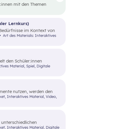
er:innen mit den Themen
rials steht ein Video von
on ausgehend werden
von Werbungen erarbeitet.
ler Lernkurs)
e Bedürfnisse im Kontext von
gendsparangebote in Form
Art des Materials: Interaktives
telt den Schüler:innen
im alltäglichen Leben zeigt.
lemente nutzen, werden den
n Funktionen und dem Nutzen
 unterschiedlichen
n (finanzieller) Sicherheit