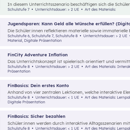
In diesem Unterrichtsszenario beschäftigen sich die Schül
„Werbung“ und „Konsumentscheidungen“. Zu Beginn des Mate
Schulstufe 7
Unterrichtsdauer: > 2 UE
Art des Materials:
die_chefredaktion
über Influencer:innen im Zentrum. Dav
unterschiedliche externe Zwänge sowie Vor- und Nachteile 
Jugendsparen: Kann Geld alle Wünsche erfüllen? (Digita
Die Schüler:innen reflektieren materielle sowie immateriell
Jugendbankkonten und analysieren dabei verschiedene Ju
Schulstufe 6, Schulstufe 7, Schulstufe 8
Unterrichtsdauer: > 2 UE
eines Marketplace.
Material, Digitale Präsentation
FinCity Adventure Inflation
Das Unterrichtskonzept ist spielerisch orientiert und vermit
wichtiges Grundlagenwissen zur Inflation und wie sich diese 
Schulstufe 8
Unterrichtsdauer: > 2 UE
Art des Materials: Interaktives Material, Spiel, Digitale
Präsentation
FinBasics: Dein erstes Konto
Anhand von vier zentralen Lektionen, welche interaktive E
Schüler:innen wesentliche Inhalte zu den unterschiedliche
Schulstufe 8
Unterrichtsdauer: < 1 UE
Art des Materials: Lernpaket, Interaktives Material, Video,
eines Girokontos vermittelt.
Digitale Präsentation
FinBasics: Sicher bezahlen
Schüler:innen werden durch interaktive Alltagsszenarien mit
Zahlungsmöglichkeiten und den damit verbundenen Fragen vo
Schulstufe 8
Unterrichtsdauer: < 1 UE
Art des Materials: Lernpaket, Interaktives Material, Digitale