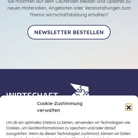
Sie möchten auf dem Laufenden bleiben und Updates zu
neuen Materialien, Angeboten oder Veranstaltungen zum
Thema Wirtschaftsbildung erhalten?
NEWSLETTER BESTELLEN
Cookie-Zustimmung
verwalten
Die Plattform Wirtschaft erleben ist ein Projekt der
Stiftung für Wirtschaftsbildung, Österreichs zentraler
Um dir ein optimales Erlebnis zu bieten, verwenden wir Technologien wie
Plattform für die Stärkung und Verbreiterung einer
Cookies, um Geräteinformationen zu speichern und/oder darauf
zuzugreifen. Wenn du diesen Technologien zustimmst, können wir Daten
lebensweltbezogenen und verantwortungsvollen