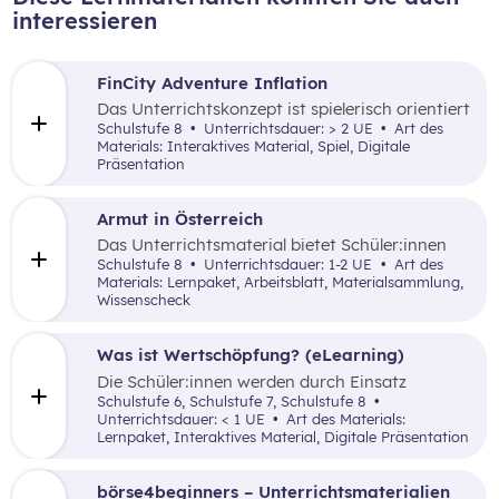
interessieren
FinCity Adventure Inflation
Das Unterrichtskonzept ist spielerisch orientiert
und vermittelt den Schüler:innen wichtiges
Schulstufe 8
Unterrichtsdauer: > 2 UE
Art des
Grundlagenwissen zur Inflation und wie sich
Materials: Interaktives Material, Spiel, Digitale
diese im alltäglichen Leben zeigt.
Präsentation
Armut in Österreich
Das Unterrichtsmaterial bietet Schüler:innen
mithilfe unterschiedlicher didaktischer
Schulstufe 8
Unterrichtsdauer: 1-2 UE
Art des
Elemente einen inhaltlich umfangreichen
Materials: Lernpaket, Arbeitsblatt, Materialsammlung,
Überblick zur Armutsgefährdung in Österreich,
Wissenscheck
zur Armutsmessung und sozialen
Exklusionsmerkmalen sowie zur Lebensrealität
von Armut und Ausgrenzung betroffenen
Was ist Wertschöpfung? (eLearning)
Menschen.
Die Schüler:innen werden durch Einsatz
verschiedener inaktiver didaktischer Elemente
Schulstufe 6, Schulstufe 7, Schulstufe 8
mit dem Begriff der Wertschöpfung(-kette)
Unterrichtsdauer: < 1 UE
Art des Materials:
anhand einfach nachvollziehbarer Beispiele
Lernpaket, Interaktives Material, Digitale Präsentation
vertraut gemacht.
börse4beginners – Unterrichtsmaterialien