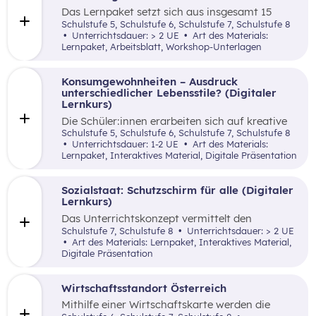
Das Lernpaket setzt sich aus insgesamt 15
Arbeitsaufträgen zusammen, welche den
Schulstufe 5, Schulstufe 6, Schulstufe 7, Schulstufe 8
Schüler:innen auf kreative, spielerische sowie
Unterrichtsdauer: > 2 UE
Art des Materials:
angewandte Art und Weise Grundlagenwissen
Lernpaket, Arbeitsblatt, Workshop-Unterlagen
über die Börse und Geldveranlagung vermittelt.
Konsumgewohnheiten – Ausdruck
unterschiedlicher Lebensstile? (Digitaler
Lernkurs)
Die Schüler:innen erarbeiten sich auf kreative
Art mittels Bildanalyse den Zusammenhang
Schulstufe 5, Schulstufe 6, Schulstufe 7, Schulstufe 8
zwischen Konsumgewohnheiten, Lebensstile
Unterrichtsdauer: 1-2 UE
Art des Materials:
und Umweltverträglichkeit.
Lernpaket, Interaktives Material, Digitale Präsentation
Sozialstaat: Schutzschirm für alle (Digitaler
Lernkurs)
Das Unterrichtskonzept vermittelt den
Schüler:innen auf angewandte sowie
Schulstufe 7, Schulstufe 8
Unterrichtsdauer: > 2 UE
lebensnahe Art und Weise das Konzept von
Art des Materials: Lernpaket, Interaktives Material,
institutionalisierter Solidarität in Form des
Digitale Präsentation
Sozialstaates – dabei werden auch die
zukünftigen Herausforderungen des
österreichischen Sozialstaates (Finanzierung
Wirtschaftsstandort Österreich
der Pensionen) thematisiert.
Mithilfe einer Wirtschaftskarte werden die
wirtschaftlichen Schwerpunkte der