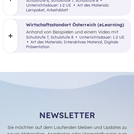
Schulstufe 6, Schulstufe 7, Schulstufe 8
österreichischen Bundesländer analysiert.
Unterrichtsdauer: 1-2 UE
Art des Materials:
Anschließend wählen sie einen
Lernpaket, Arbeitsblatt
Wirtschaftszweig aus, stellen ihn kreativ vor
und bestimmen mithilfe von Google Maps einen
geeigneten Unternehmensstandort in
Wirtschaftsstandort Österreich (eLearning)
Österreich.
Anhand von Beispielen und einem Video mit
anschließenden Multiple Choice Fragen werden
Schulstufe 7, Schulstufe 8
Unterrichtsdauer: 1-2 UE
Standortfaktoren allgemein und speziell für
Art des Materials: Interaktives Material, Digitale
Österreichs erarbeitet.
Präsentation
NEWSLETTER
Sie möchten auf dem Laufenden bleiben und Updates zu
neuen Materialien, Angeboten oder Veranstaltungen zum