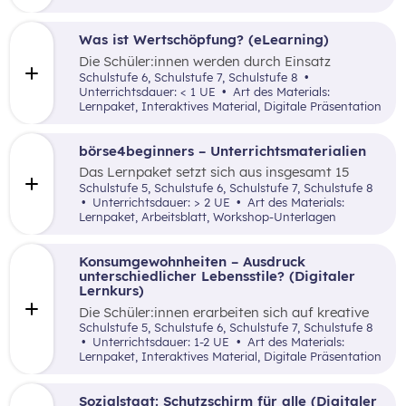
zur Armutsmessung und sozialen
Exklusionsmerkmalen sowie zur Lebensrealität
von Armut und Ausgrenzung betroffenen
Was ist Wertschöpfung? (eLearning)
Menschen.
Die Schüler:innen werden durch Einsatz
verschiedener inaktiver didaktischer Elemente
Schulstufe 6, Schulstufe 7, Schulstufe 8
mit dem Begriff der Wertschöpfung(-kette)
Unterrichtsdauer: < 1 UE
Art des Materials:
anhand einfach nachvollziehbarer Beispiele
Lernpaket, Interaktives Material, Digitale Präsentation
vertraut gemacht.
börse4beginners – Unterrichtsmaterialien
Das Lernpaket setzt sich aus insgesamt 15
Arbeitsaufträgen zusammen, welche den
Schulstufe 5, Schulstufe 6, Schulstufe 7, Schulstufe 8
Schüler:innen auf kreative, spielerische sowie
Unterrichtsdauer: > 2 UE
Art des Materials:
angewandte Art und Weise Grundlagenwissen
Lernpaket, Arbeitsblatt, Workshop-Unterlagen
über die Börse und Geldveranlagung vermittelt.
Konsumgewohnheiten – Ausdruck
unterschiedlicher Lebensstile? (Digitaler
Lernkurs)
Die Schüler:innen erarbeiten sich auf kreative
Art mittels Bildanalyse den Zusammenhang
Schulstufe 5, Schulstufe 6, Schulstufe 7, Schulstufe 8
zwischen Konsumgewohnheiten, Lebensstile
Unterrichtsdauer: 1-2 UE
Art des Materials:
und Umweltverträglichkeit.
Lernpaket, Interaktives Material, Digitale Präsentation
Sozialstaat: Schutzschirm für alle (Digitaler