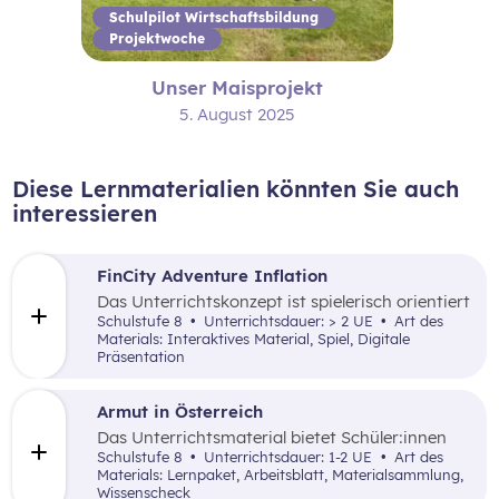
Schulpilot Wirtschaftsbildung
Projektwoche
Unser Maisprojekt
5. August 2025
Diese Lernmaterialien könnten Sie auch
interessieren
FinCity Adventure Inflation
Das Unterrichtskonzept ist spielerisch orientiert
und vermittelt den Schüler:innen wichtiges
Schulstufe 8
Unterrichtsdauer: > 2 UE
Art des
Grundlagenwissen zur Inflation und wie sich
Materials: Interaktives Material, Spiel, Digitale
diese im alltäglichen Leben zeigt.
Präsentation
Armut in Österreich
Das Unterrichtsmaterial bietet Schüler:innen
mithilfe unterschiedlicher didaktischer
Schulstufe 8
Unterrichtsdauer: 1-2 UE
Art des
Elemente einen inhaltlich umfangreichen
Materials: Lernpaket, Arbeitsblatt, Materialsammlung,
Überblick zur Armutsgefährdung in Österreich,
Wissenscheck