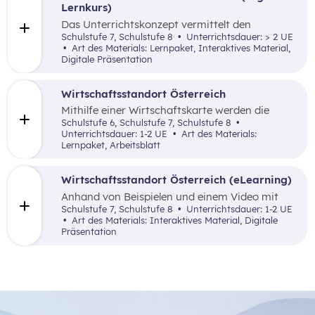
Lernkurs)
Das Unterrichtskonzept vermittelt den
Schüler:innen auf angewandte sowie
Schulstufe 7, Schulstufe 8
Unterrichtsdauer: > 2 UE
lebensnahe Art und Weise das Konzept von
Art des Materials: Lernpaket, Interaktives Material,
institutionalisierter Solidarität in Form des
Digitale Präsentation
Sozialstaates – dabei werden auch die
zukünftigen Herausforderungen des
österreichischen Sozialstaates (Finanzierung
Wirtschaftsstandort Österreich
der Pensionen) thematisiert.
Mithilfe einer Wirtschaftskarte werden die
wirtschaftlichen Schwerpunkte der
Schulstufe 6, Schulstufe 7, Schulstufe 8
österreichischen Bundesländer analysiert.
Unterrichtsdauer: 1-2 UE
Art des Materials:
Anschließend wählen sie einen
Lernpaket, Arbeitsblatt
Wirtschaftszweig aus, stellen ihn kreativ vor
und bestimmen mithilfe von Google Maps einen
geeigneten Unternehmensstandort in
Wirtschaftsstandort Österreich (eLearning)
Österreich.
Anhand von Beispielen und einem Video mit
anschließenden Multiple Choice Fragen werden
Schulstufe 7, Schulstufe 8
Unterrichtsdauer: 1-2 UE
Standortfaktoren allgemein und speziell für
Art des Materials: Interaktives Material, Digitale
Österreichs erarbeitet.
Präsentation