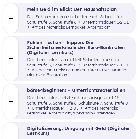
Erzählung samt spielerischer Elemente vertraut
gemacht.
Mein Geld im Blick: Der Haushaltsplan
Die Schüler:innen erarbeiten sich Schritt für
Schritt mittels lebensnaher Beispiele ein
Schulstufe 5, Schulstufe 6
Unterrichtsdauer: 1-2 UE
Grundverständnis für einen Haushaltsplan.
Art des Materials: Lernpaket, Arbeitsblatt
Fühlen – sehen – kippen: Die
Sicherheitsmerkmale der Euro-Banknoten
(Digitaler Lernkurs)
Das Lernpaket vermittelt Schüler:innen auf
kreative sowie spielerische Art und Weise die
Schulstufe 5, Schulstufe 6
Unterrichtsdauer: < 1 UE
Sicherheitsmerkmale von Euro-Banknoten
Art des Materials: Lernpaket, Interaktives Material,
hinsichtlich Fälschungssicherheit von Bargeld.
Digitale Präsentation
börse4beginners – Unterrichtsmaterialien
Das Lernpaket setzt sich aus insgesamt 15
Arbeitsaufträgen zusammen, welche den
Schulstufe 5, Schulstufe 6, Schulstufe 7, Schulstufe 8
Schüler:innen auf kreative, spielerische sowie
Unterrichtsdauer: > 2 UE
Art des Materials:
angewandte Art und Weise Grundlagenwissen
Lernpaket, Arbeitsblatt, Workshop-Unterlagen
über die Börse und Geldveranlagung vermittelt.
Digitalisierung: Umgang mit Geld (Digitaler
Lernkurs)