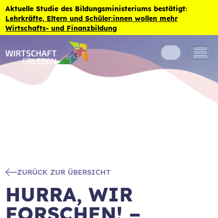
Zum Inhalt der Seite springen
Aktuelle Studie des Bildungsministeriums bestätigt:
Lehrkräfte, Eltern und Schüler:innen wollen mehr
Wirtschafts- und Finanzbildung
ZURÜCK ZUR ÜBERSICHT
HURRA, WIR
FORSCHEN! –