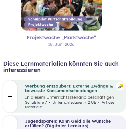
Schulpilot Wirtschaftsbildung
Projektwoche
Projektwoche „Marktwoche“
18. Juni 2026
Diese Lernmaterialien könnten Sie auch
interessieren
Werbung entzaubert: Externe Zwänge &
bewusste Konsumentscheidungen
In diesem Unterrichtsszenario beschäftigen
sich die Schüler:innen mit den Themen
Schulstufe 7
Unterrichtsdauer: > 2 UE
Art des
„Werbung“ und „Konsumentscheidungen“. Zu
Materials:
Beginn des Materials steht ein Video von
die_chefredaktion
über Influencer:innen im
Zentrum. Davon ausgehend werden
Jugendsparen: Kann Geld alle Wünsche
unterschiedliche externe Zwänge sowie Vor-
erfüllen? (Digitaler Lernkurs)