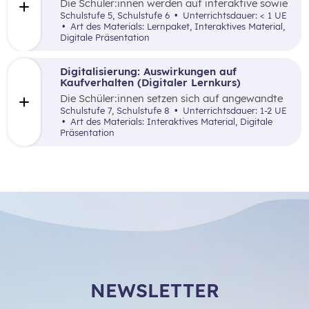
Die Schüler:innen werden auf interaktive sowie
spielerische Art und Weise mit der Möglichkeit
Schulstufe 5, Schulstufe 6
Unterrichtsdauer: < 1 UE
vertraut gemacht, digitale Tools als Hilfsmittel
Art des Materials: Lernpaket, Interaktives Material,
anzuwenden, um eine bessere Übersicht über
Digitale Präsentation
die eigenen Einnahmen und Ausgaben zu
bekommen.
Digitalisierung: Auswirkungen auf
Kaufverhalten (Digitaler Lernkurs)
Die Schüler:innen setzen sich auf angewandte
Art und Weise mit der Digitalisierung und ihre
Schulstufe 7, Schulstufe 8
Unterrichtsdauer: 1-2 UE
Auswirkungen auf das Konsumverhalten und
Art des Materials: Interaktives Material, Digitale
die finanzielle Haushaltsplanung auseinander.
Präsentation
NEWSLETTER