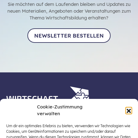
Sie möchten auf dem Laufenden bleiben und Updates zu
neuen Materialien, Angeboten oder Veranstaltungen zum
Thema Wirtschaftsbildung erhalten?
NEWSLETTER BESTELLEN
Cookie-Zustimmung
verwalten
Die Plattform Wirtschaft erleben ist ein Projekt der
Stiftung für Wirtschaftsbildung, Österreichs zentraler
Um dir ein optimales Erlebnis zu bieten, verwenden wir Technologien wie
Plattform für die Stärkung und Verbreiterung einer
Cookies, um Geräteinformationen zu speichern und/oder darauf
zuzugreifen. Wenn du diesen Technologien zustimmst, können wir Daten