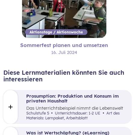
Aktionstage / Aktionswoche
Sommerfest planen und umsetzen
16. Juli 2024
Diese Lernmaterialien könnten Sie auch
interessieren
Prosumption: Produktion und Konsum im
privaten Haushalt
Das Unterrichtsbeispiel nimmt die Lebenswelt
der Schüler:innen zum Ausgangspunkt, um die
Schulstufe 5
Unterrichtsdauer: 1-2 UE
Art des
Begriffe „Konsum“, „Produktion“ und
Materials: Lernpaket, Arbeitsblatt
„Prosumption“ anschaulich zu unterscheiden
und Zusammenhänge zu beleuchten.
Was ist Wertschöpfung? (eLearning)