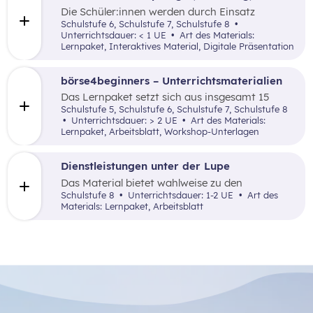
Die Schüler:innen werden durch Einsatz
verschiedener inaktiver didaktischer Elemente
Schulstufe 6, Schulstufe 7, Schulstufe 8
mit dem Begriff der Wertschöpfung(-kette)
Unterrichtsdauer: < 1 UE
Art des Materials:
anhand einfach nachvollziehbarer Beispiele
Lernpaket, Interaktives Material, Digitale Präsentation
vertraut gemacht.
börse4beginners – Unterrichtsmaterialien
Das Lernpaket setzt sich aus insgesamt 15
Arbeitsaufträgen zusammen, welche den
Schulstufe 5, Schulstufe 6, Schulstufe 7, Schulstufe 8
Schüler:innen auf kreative, spielerische sowie
Unterrichtsdauer: > 2 UE
Art des Materials:
angewandte Art und Weise Grundlagenwissen
Lernpaket, Arbeitsblatt, Workshop-Unterlagen
über die Börse und Geldveranlagung vermittelt.
Dienstleistungen unter der Lupe
Das Material bietet wahlweise zu den
Themenfeldern Dienstleistung in den Bereichen
Schulstufe 8
Unterrichtsdauer: 1-2 UE
Art des
Bank, Verkehr oder Handel/Tourismus eine
Materials: Lernpaket, Arbeitsblatt
Rechercheaufgabe, die entweder online oder
direkt in einem Betrieb vor Ort bearbeitet
werden kann.