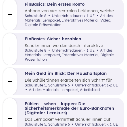
FinBasics: Dein erstes Konto
Anhand von vier zentralen Lektionen, welche
interaktive Elemente nutzen, werden den
Schulstufe 8
Unterrichtsdauer: < 1 UE
Art des
Schüler:innen wesentliche Inhalte zu den
Materials: Lernpaket, Interaktives Material, Video,
unterschiedlichen Funktionen und dem Nutzen
Digitale Präsentation
eines Girokontos vermittelt.
FinBasics: Sicher bezahlen
Schüler:innen werden durch interaktive
Alltagsszenarien mit unterschiedlichen
Schulstufe 8
Unterrichtsdauer: < 1 UE
Art des
Zahlungsmöglichkeiten und den damit
Materials: Lernpaket, Interaktives Material, Digitale
verbundenen Fragen von (finanzieller)
Präsentation
Sicherheit mittels einer durchgängigen
Erzählung samt spielerischer Elemente vertraut
gemacht.
Mein Geld im Blick: Der Haushaltsplan
Die Schüler:innen erarbeiten sich Schritt für
Schritt mittels lebensnaher Beispiele ein
Schulstufe 5, Schulstufe 6
Unterrichtsdauer: 1-2 UE
Grundverständnis für einen Haushaltsplan.
Art des Materials: Lernpaket, Arbeitsblatt
Fühlen – sehen – kippen: Die
Sicherheitsmerkmale der Euro-Banknoten
(Digitaler Lernkurs)
Das Lernpaket vermittelt Schüler:innen auf
kreative sowie spielerische Art und Weise die
Schulstufe 5, Schulstufe 6
Unterrichtsdauer: < 1 UE