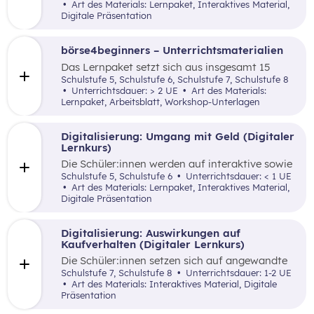
Sicherheitsmerkmale von Euro-Banknoten
Art des Materials: Lernpaket, Interaktives Material,
hinsichtlich Fälschungssicherheit von Bargeld.
Digitale Präsentation
börse4beginners – Unterrichtsmaterialien
Das Lernpaket setzt sich aus insgesamt 15
Arbeitsaufträgen zusammen, welche den
Schulstufe 5, Schulstufe 6, Schulstufe 7, Schulstufe 8
Schüler:innen auf kreative, spielerische sowie
Unterrichtsdauer: > 2 UE
Art des Materials:
angewandte Art und Weise Grundlagenwissen
Lernpaket, Arbeitsblatt, Workshop-Unterlagen
über die Börse und Geldveranlagung vermittelt.
Digitalisierung: Umgang mit Geld (Digitaler
Lernkurs)
Die Schüler:innen werden auf interaktive sowie
spielerische Art und Weise mit der Möglichkeit
Schulstufe 5, Schulstufe 6
Unterrichtsdauer: < 1 UE
vertraut gemacht, digitale Tools als Hilfsmittel
Art des Materials: Lernpaket, Interaktives Material,
anzuwenden, um eine bessere Übersicht über
Digitale Präsentation
die eigenen Einnahmen und Ausgaben zu
bekommen.
Digitalisierung: Auswirkungen auf
Kaufverhalten (Digitaler Lernkurs)
Die Schüler:innen setzen sich auf angewandte
Art und Weise mit der Digitalisierung und ihre
Schulstufe 7, Schulstufe 8
Unterrichtsdauer: 1-2 UE
Auswirkungen auf das Konsumverhalten und
Art des Materials: Interaktives Material, Digitale
die finanzielle Haushaltsplanung auseinander.
Präsentation