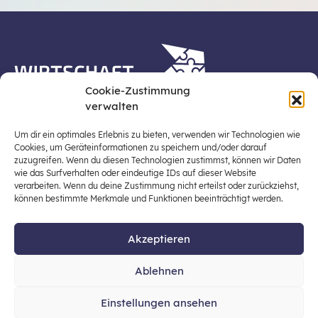
Cookie-Zustimmung
verwalten
Die Plattform Wirtschaft erleben ist ein Projekt der
Stiftung für Wirtschaftsbildung, Österreichs zentraler
Um dir ein optimales Erlebnis zu bieten, verwenden wir Technologien wie
Plattform für die Stärkung und Verbreiterung einer
Cookies, um Geräteinformationen zu speichern und/oder darauf
zuzugreifen. Wenn du diesen Technologien zustimmst, können wir Daten
lebensweltbezogenen und verantwortungsvollen
wie das Surfverhalten oder eindeutige IDs auf dieser Website
Wirtschaftsbildung in der schulischen Allgemeinbildung
verarbeiten. Wenn du deine Zustimmung nicht erteilst oder zurückziehst,
(Fokus: Sekundarstufe I).
können bestimmte Merkmale und Funktionen beeinträchtigt werden.
Akzeptieren
© 2026 Stiftung für Wirtschaftsbildung
Ablehnen
office@stiftung-wirtschaftsbildung.at
Einstellungen ansehen
Datenschutz
Impressum