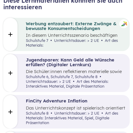
Diese Lernmaterialien könnten Sie auch
interessieren
Werbung entzaubert: Externe Zwänge &
bewusste Konsumentscheidungen
In diesem Unterrichtsszenario beschäftigen
sich die Schüler:innen mit den Themen
Schulstufe 7
Unterrichtsdauer: > 2 UE
Art des
„Werbung“ und „Konsumentscheidungen“. Zu
Materials:
Beginn des Materials steht ein Video von
die_chefredaktion
über Influencer:innen im
Zentrum. Davon ausgehend werden
Jugendsparen: Kann Geld alle Wünsche
unterschiedliche externe Zwänge sowie Vor-
erfüllen? (Digitaler Lernkurs)
und Nachteile von Werbungen erarbeitet.
Die Schüler:innen reflektieren materielle sowie
immaterielle Bedürfnisse im Kontext von
Schulstufe 6, Schulstufe 7, Schulstufe 8
Jugendbankkonten und analysieren dabei
Unterrichtsdauer: > 2 UE
Art des Materials:
verschiedene Jugendsparangebote in Form
Interaktives Material, Digitale Präsentation
eines Marketplace.
FinCity Adventure Inflation
Das Unterrichtskonzept ist spielerisch orientiert
und vermittelt den Schüler:innen wichtiges
Schulstufe 8
Unterrichtsdauer: > 2 UE
Art des
Grundlagenwissen zur Inflation und wie sich
Materials: Interaktives Material, Spiel, Digitale
diese im alltäglichen Leben zeigt.
Präsentation