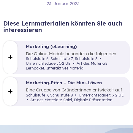
23. Januar 2023
Diese Lernmaterialien könnten Sie auch
interessieren
Marketing (eLearning)
Die Online-Module behandeln die folgenden
Themen: Was ist Marketing, Marktforschung,
Schulstufe 6, Schulstufe 7, Schulstufe 8
die 4P (Price, Promotion, Place und Product)
Unterrichtsdauer: 1-2 UE
Art des Materials:
sowie zentrale Begriffe.
Lernpaket, Interaktives Material
Marketing-Pitch – Die Mini-Löwen
Eine Gruppe von Gründer:innen entwickelt auf
Basis einer vorgegebenen Unternehmensidee
Schulstufe 7, Schulstufe 8
Unterrichtsdauer: > 2 UE
einen abwechslungsreichen Pitch, der den Mini-
Art des Materials: Spiel, Digitale Präsentation
Löwen (= Investor:innen) präsentiert wird. Ziel
dieses Spiels ist es, einen Einblick in die
erfolgreiche Vermarktung einer
Unternehmensidee zu gewinnen.