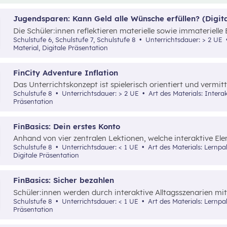
die_chefredaktion
über Influencer:innen im Zentrum. Dav
unterschiedliche externe Zwänge sowie Vor- und Nachteile 
Jugendsparen: Kann Geld alle Wünsche erfüllen? (Digita
Die Schüler:innen reflektieren materielle sowie immateriell
Jugendbankkonten und analysieren dabei verschiedene Ju
Schulstufe 6, Schulstufe 7, Schulstufe 8
Unterrichtsdauer: > 2 UE
eines Marketplace.
Material, Digitale Präsentation
FinCity Adventure Inflation
Das Unterrichtskonzept ist spielerisch orientiert und vermit
wichtiges Grundlagenwissen zur Inflation und wie sich diese 
Schulstufe 8
Unterrichtsdauer: > 2 UE
Art des Materials: Interaktives Material, Spiel, Digitale
Präsentation
FinBasics: Dein erstes Konto
Anhand von vier zentralen Lektionen, welche interaktive E
Schüler:innen wesentliche Inhalte zu den unterschiedliche
Schulstufe 8
Unterrichtsdauer: < 1 UE
Art des Materials: Lernpaket, Interaktives Material, Video,
eines Girokontos vermittelt.
Digitale Präsentation
FinBasics: Sicher bezahlen
Schüler:innen werden durch interaktive Alltagsszenarien mit
Zahlungsmöglichkeiten und den damit verbundenen Fragen vo
Schulstufe 8
Unterrichtsdauer: < 1 UE
Art des Materials: Lernpaket, Interaktives Material, Digitale
mittels einer durchgängigen Erzählung samt spielerischer 
Präsentation