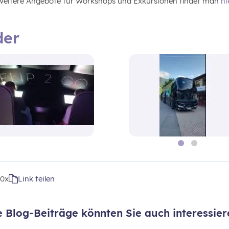
 Weitere Angebote für Workshops und Exkursionen findet man
hi
der
t
0x
Link teilen
e Blog-Beiträge könnten Sie auch interessier