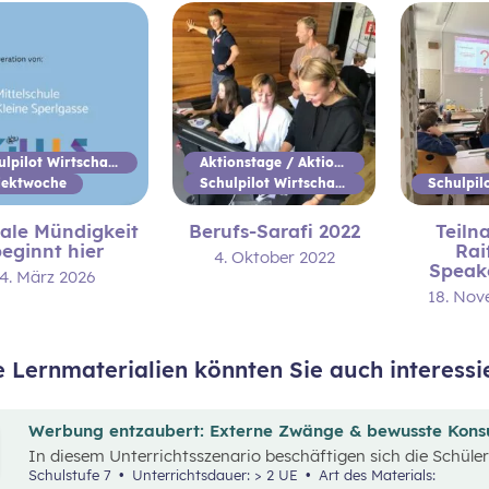
Schulpilot Wirtschaftsbildung
Aktionstage / Aktionswoche
jektwoche
Schulpilot Wirtschaftsbildung
tale Mündigkeit
Berufs-Sarafi 2022
Teil
eginnt hier
Rai
4. Oktober 2022
Speak
4. März 2026
18. Nov
e Lernmaterialien könnten Sie auch interessi
Werbung entzaubert: Externe Zwänge & bewusste Kon
In diesem Unterrichtsszenario beschäftigen sich die Schül
„Werbung“ und „Konsumentscheidungen“. Zu Beginn des Mate
Schulstufe 7
Unterrichtsdauer: > 2 UE
Art des Materials: