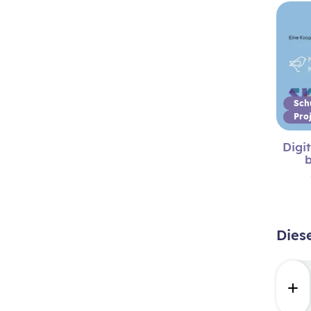
Pro
Digi
b
Dies