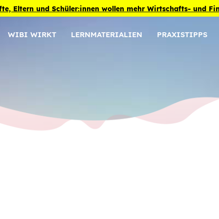
fte, Eltern und Schüler:innen wollen mehr Wirtschafts- und F
WIBI WIRKT
LERNMATERIALIEN
PRAXISTIPPS