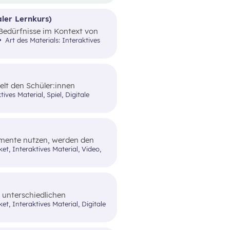
on ausgehend werden
von Werbungen erarbeitet.
ler Lernkurs)
e Bedürfnisse im Kontext von
gendsparangebote in Form
Art des Materials: Interaktives
telt den Schüler:innen
im alltäglichen Leben zeigt.
lemente nutzen, werden den
n Funktionen und dem Nutzen
 unterschiedlichen
n (finanzieller) Sicherheit
Elemente vertraut gemacht.