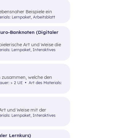
lebensnaher Beispiele ein
rials: Lernpaket, Arbeitsblatt
Euro-Banknoten (Digitaler
pielerische Art und Weise die
hungssicherheit von Bargeld.
en zusammen, welche den
Art und Weise
dauer: > 2 UE
Art des Materials:
ttelt.
 Art und Weise mit der
l anzuwenden, um eine bessere
ekommen.
aler Lernkurs)