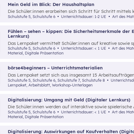
Mein Geld im Blick: Der Haushaltsplan
Die Schüler:innen erarbeiten sich Schritt für Schritt mittels 
Grundverständnis für einen Haushaltsplan.
Schulstufe 5, Schulstufe 6
Unterrichtsdauer: 1-2 UE
Art des Mate
Fühlen – sehen – kippen: Die Sicherheitsmerkmale der 
Lernkurs)
Das Lernpaket vermittelt Schüler:innen auf kreative sowie s
Sicherheitsmerkmale von Euro-Banknoten hinsichtlich Fälsc
Schulstufe 5, Schulstufe 6
Unterrichtsdauer: < 1 UE
Art des Materials: Lernpaket, Interaktives
Material, Digitale Präsentation
börse4beginners – Unterrichtsmaterialien
Das Lernpaket setzt sich aus insgesamt 15 Arbeitsaufträg
Schüler:innen auf kreative, spielerische sowie angewandte 
Schulstufe 5, Schulstufe 6, Schulstufe 7, Schulstufe 8
Unterrichts
Grundlagenwissen über die Börse und Geldveranlagung vermi
Lernpaket, Arbeitsblatt, Workshop-Unterlagen
Digitalisierung: Umgang mit Geld (Digitaler Lernkurs)
Die Schüler:innen werden auf interaktive sowie spielerische
Möglichkeit vertraut gemacht, digitale Tools als Hilfsmitte
Schulstufe 5, Schulstufe 6
Unterrichtsdauer: < 1 UE
Art des Materials: Lernpaket, Interaktives
Übersicht über die eigenen Einnahmen und Ausgaben zu b
Material, Digitale Präsentation
Digitalisierung: Auswirkungen auf Kaufverhalten (Digit