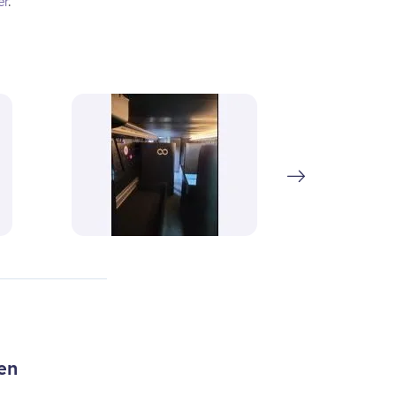
er
.
en