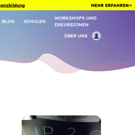
inanzbildung
MEHR ERFAHREN
WORKSHOPS UND
BLOG
SCHULEN
EXKURSIONEN
ÜBER UNS