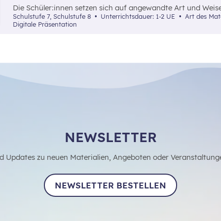
Die Schüler:innen setzen sich auf angewandte Art und Weise
ihre Auswirkungen auf das Konsumverhalten und die finanzi
Schulstufe 7, Schulstufe 8
Unterrichtsdauer: 1-2 UE
Art des Materials: Interaktives Material,
auseinander.
Digitale Präsentation
NEWSLETTER
d Updates zu neuen Materialien, Angeboten oder Veranstaltung
NEWSLETTER BESTELLEN