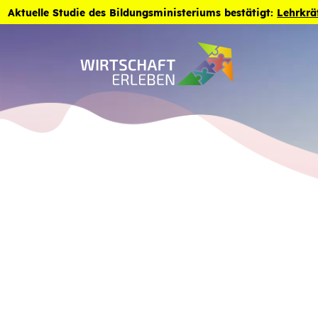
Zum Inhalt der Seite springen
Aktuelle Studie des Bildungsministeriums bestätigt:
Lehrkrä