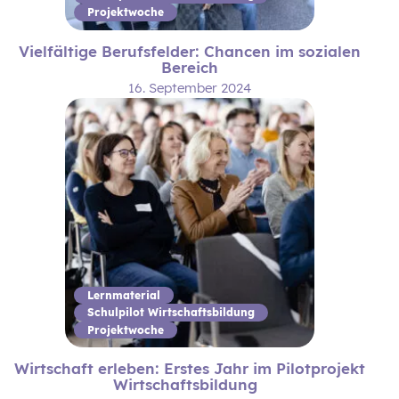
Projektwoche
Vielfältige Berufsfelder: Chancen im sozialen
Bereich
16. September 2024
Lernmaterial
Schulpilot Wirtschaftsbildung
Projektwoche
Wirtschaft erleben: Erstes Jahr im Pilotprojekt
Wirtschaftsbildung