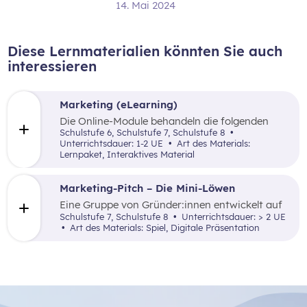
14. Mai 2024
Diese Lernmaterialien könnten Sie auch
interessieren
Marketing (eLearning)
Die Online-Module behandeln die folgenden
Themen: Was ist Marketing, Marktforschung,
Schulstufe 6, Schulstufe 7, Schulstufe 8
die 4P (Price, Promotion, Place und Product)
Unterrichtsdauer: 1-2 UE
Art des Materials:
sowie zentrale Begriffe.
Lernpaket, Interaktives Material
Marketing-Pitch – Die Mini-Löwen
Eine Gruppe von Gründer:innen entwickelt auf
Basis einer vorgegebenen Unternehmensidee
Schulstufe 7, Schulstufe 8
Unterrichtsdauer: > 2 UE
einen abwechslungsreichen Pitch, der den Mini-
Art des Materials: Spiel, Digitale Präsentation
Löwen (= Investor:innen) präsentiert wird. Ziel
dieses Spiels ist es, einen Einblick in die
erfolgreiche Vermarktung einer
Unternehmensidee zu gewinnen.