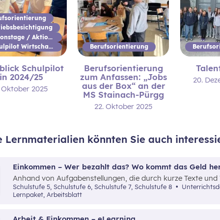
ufsorientierung
riebsbesichtigung
Aktionstage / Aktionswoche
Schulpilot Wirtschaftsbildung
Berufsorientierung
Berufsor
lick Schulpilot
Berufsorientierung
Talen
in 2024/25
zum Anfassen: „Jobs
20. Dez
aus der Box“ an der
. Oktober 2025
MS Stainach-Pürgg
22. Oktober 2025
e Lernmaterialien könnten Sie auch interessi
Einkommen – Wer bezahlt das? Wo kommt das Geld he
Anhand von Aufgabenstellungen, die durch kurze Texte und 
informiert das Material über Einkommen, Steuern (Lohnsteu
Schulstufe 5, Schulstufe 6, Schulstufe 7, Schulstufe 8
Unterrichts
Sozialversicherung sowie die Bereitstellung öffentlicher Güte
Lernpaket, Arbeitsblatt
Arbeit & Einkommen – eLearning