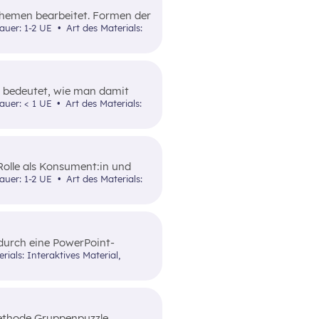
 Themen bearbeitet. Formen der
Einkommens.
dauer: 1-2 UE
Art des Materials:
ko bedeutet, wie man damit
auer: < 1 UE
Art des Materials:
 Rolle als Konsument:in und
informiert. Ergänzend werden
dauer: 1-2 UE
Art des Materials:
tsrecht und die
ulich erläutert.
durch eine PowerPoint-
att für eine passende
Methode Gruppenpuzzle