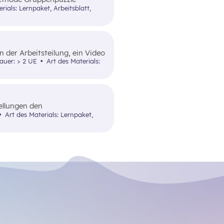
ie Methode wird zusätzlich
ntation unterstützt.
 der Arbeitsteilung, ein Video
e zu
dauer: > 2 UE
Art des Materials:
ellungen den
nen Herausforderungen und
Art des Materials: Lernpaket,