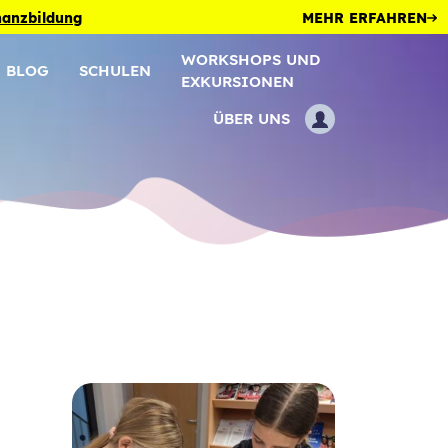
inanzbildung
MEHR ERFAHREN
WORKSHOPS UND
BLOG
SCHULEN
EXKURSIONEN
ÜBER UNS