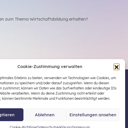
en zum Thema Wirtschaftsbildung erhalten?
Cookie-Zustimmung verwalten
optimales Erlebnis zu bieten, verwenden wir Technologien wie Cookies, um
mationen zu speichern und/oder darauf zuzugreifen. Wenn du diesen
 Österreichs zentraler Plattform für die Stärkung
n zustimmst, können wir Daten wie das Surfverhalten oder eindeutige IDs
ildung in der schulischen Allgemeinbildung
Website verarbeiten. Wenn du deine Zustimmung nicht erteilst oder
t, können bestimmte Merkmale und Funktionen beeinträchtigt werden.
ptieren
Ablehnen
Einstellungen ansehen
enschutz
Impressum
Cookie-Richtlinie
Datenschutzerklärung
Impressum