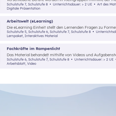
(Expertenrunde) erarbeitet und anschließend präsentiert. D
Schulstufe 7, Schulstufe 8
Unterrichtsdauer: > 2 UE
Art des Materials: Lernpaket, Arbeitsblatt,
durch ein Recherche-Arbeitsblatt und eine PowerPoint-Präse
Digitale Präsentation
Arbeitswelt (eLearning)
Die eLearning Einheit stellt den Lernenden Fragen zu Formen
zu Wirtschaftssektoren und Arbeitsteilung und eine Aufgäb
Schulstufe 5, Schulstufe 6, Schulstufe 7, Schulstufe 8
Unterrichts
Produktionsentscheidungen.
Lernpaket, Interaktives Material
Fachkräfte im Rampenlicht
Das Material behandelt mithilfe von Videos und Aufgabenst
Fachkräftemangel in Österreich sowie die damit verbunde
Schulstufe 6, Schulstufe 7, Schulstufe 8
Unterrichtsdauer: > 2 UE
mögliche Lösungsansätze am Arbeitsmarkt.
Arbeitsblatt, Video