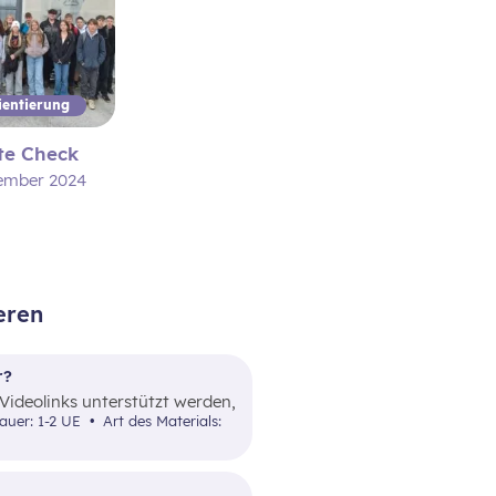
ientierung
te Check
ember 2024
eren
r?
Videolinks unterstützt werden,
er brutto netto),
dauer: 1-2 UE
Art des Materials:
r.