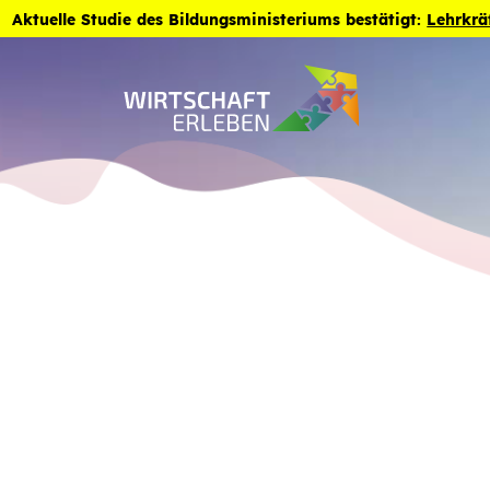
Zum Inhalt der Seite springen
Aktuelle Studie des Bildungsministeriums bestätigt:
Lehrkrä