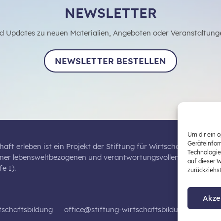
NEWSLETTER
d Updates zu neuen Materialien, Angeboten oder Veranstaltung
NEWSLETTER BESTELLEN
Um dir ein 
Geräteinfor
haft erleben ist ein Projekt der Stiftung für Wirtschaftsbildung,
Technologie
iner lebensweltbezogenen und verantwortungsvollen Wirtschaftsb
auf dieser 
e I).
zurückziehs
Akze
tschaftsbildung
office@stiftung-wirtschaftsbildung.at
Dat