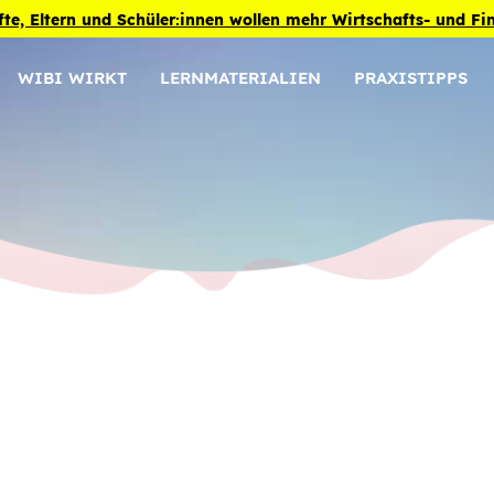
fte, Eltern und Schüler:innen wollen mehr Wirtschafts- und F
WIBI WIRKT
LERNMATERIALIEN
PRAXISTIPPS