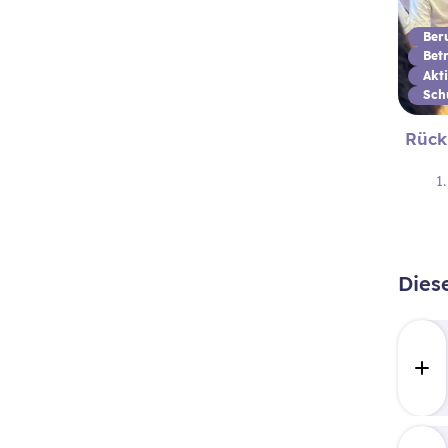
Ber
Bet
Rückb
1
Dies