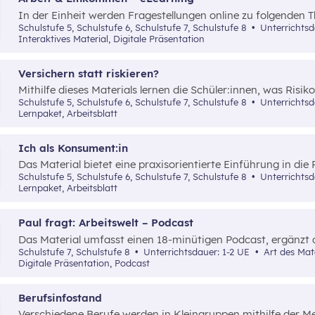
In der Einheit werden Fragestellungen online zu folgenden
Arbeit, Einkommen, Arbeitslosigkeit und Verwendung des 
Schulstufe 5, Schulstufe 6, Schulstufe 7, Schulstufe 8
Unterrichts
Interaktives Material, Digitale Präsentation
Versichern statt riskieren?
Mithilfe dieses Materials lernen die Schüler:innen, was Risi
umgeht und welche Arten von Versicherungen es gibt.
Schulstufe 5, Schulstufe 6, Schulstufe 7, Schulstufe 8
Unterrichtsd
Lernpaket, Arbeitsblatt
Ich als Konsument:in
Das Material bietet eine praxisorientierte Einführung in die
zeigt auf, wie man sich vor Käufen fundiert über Produkte 
Schulstufe 5, Schulstufe 6, Schulstufe 7, Schulstufe 8
Unterrichts
wichtige Rechte des Konsumentenschutzes wie das Rücktrit
Lernpaket, Arbeitsblatt
Gewährleistung sowie die Bedeutung von Gütezeichen anscha
Paul fragt: Arbeitswelt – Podcast
Das Material umfasst einen 18-minütigen Podcast, ergänzt 
Präsentation mit weiterführenden Links sowie ein Arbeitsbl
Schulstufe 7, Schulstufe 8
Unterrichtsdauer: 1-2 UE
Art des Materials: Interaktives Material,
Hausübung.
Digitale Präsentation, Podcast
Berufsinfostand
Verschiedene Berufe werden in Kleingruppen mithilfe der 