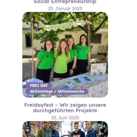
Social Entrepreneurship
23. Januar 2023
FREI DAY
Aktionstage / Aktionswoche
Freidayfest – Wir zeigen unsere
durchgeführten Projekte
23. Juni 2025