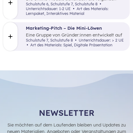
Themen: Was ist Marketing, Marktforschung,
Schulstufe 6, Schulstufe 7, Schulstufe 8
die 4P (Price, Promotion, Place und Product)
Unterrichtsdauer: 1-2 UE
Art des Materials:
sowie zentrale Begriffe.
Lernpaket, Interaktives Material
Marketing-Pitch – Die Mini-Löwen
Eine Gruppe von Gründer:innen entwickelt auf
Basis einer vorgegebenen Unternehmensidee
Schulstufe 7, Schulstufe 8
Unterrichtsdauer: > 2 UE
einen abwechslungsreichen Pitch, der den Mini-
Art des Materials: Spiel, Digitale Präsentation
Löwen (= Investor:innen) präsentiert wird. Ziel
dieses Spiels ist es, einen Einblick in die
erfolgreiche Vermarktung einer
Unternehmensidee zu gewinnen.
NEWSLETTER
Sie möchten auf dem Laufenden bleiben und Updates zu
neuen Materialien, Angeboten oder Veranstaltungen zum