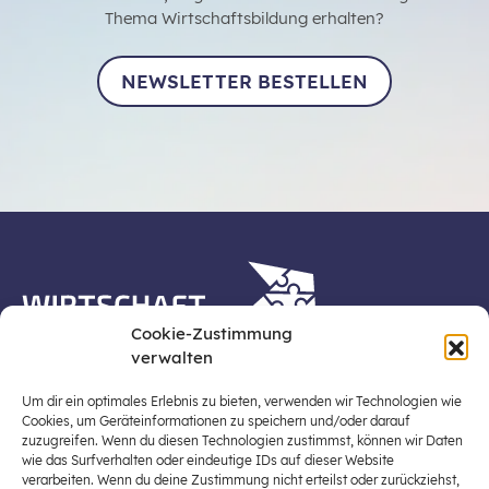
Thema Wirtschaftsbildung erhalten?
NEWSLETTER BESTELLEN
Cookie-Zustimmung
verwalten
Die Plattform Wirtschaft erleben ist ein Projekt der
Stiftung für Wirtschaftsbildung, Österreichs zentraler
Um dir ein optimales Erlebnis zu bieten, verwenden wir Technologien wie
Plattform für die Stärkung und Verbreiterung einer
Cookies, um Geräteinformationen zu speichern und/oder darauf
zuzugreifen. Wenn du diesen Technologien zustimmst, können wir Daten
lebensweltbezogenen und verantwortungsvollen
wie das Surfverhalten oder eindeutige IDs auf dieser Website
Wirtschaftsbildung in der schulischen Allgemeinbildung
verarbeiten. Wenn du deine Zustimmung nicht erteilst oder zurückziehst,