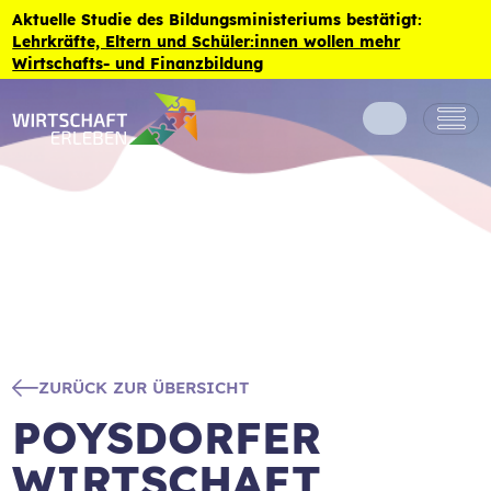
Zum Inhalt der Seite springen
Aktuelle Studie des Bildungsministeriums bestätigt:
Lehrkräfte, Eltern und Schüler:innen wollen mehr
Wirtschafts- und Finanzbildung
ZURÜCK ZUR ÜBERSICHT
POYSDORFER
WIRTSCHAFT