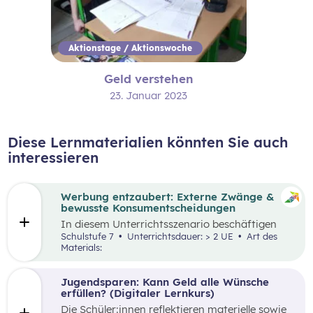
Aktionstage / Aktionswoche
Geld verstehen
23. Januar 2023
Diese Lernmaterialien könnten Sie auch
interessieren
Werbung entzaubert: Externe Zwänge &
bewusste Konsumentscheidungen
In diesem Unterrichtsszenario beschäftigen
sich die Schüler:innen mit den Themen
Schulstufe 7
Unterrichtsdauer: > 2 UE
Art des
„Werbung“ und „Konsumentscheidungen“. Zu
Materials:
Beginn des Materials steht ein Video von
die_chefredaktion
über Influencer:innen im
Zentrum. Davon ausgehend werden
Jugendsparen: Kann Geld alle Wünsche
unterschiedliche externe Zwänge sowie Vor-
erfüllen? (Digitaler Lernkurs)
und Nachteile von Werbungen erarbeitet.
Die Schüler:innen reflektieren materielle sowie