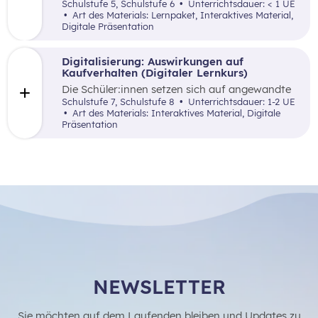
spielerische Art und Weise mit der Möglichkeit
Schulstufe 5, Schulstufe 6
Unterrichtsdauer: < 1 UE
vertraut gemacht, digitale Tools als Hilfsmittel
Art des Materials: Lernpaket, Interaktives Material,
anzuwenden, um eine bessere Übersicht über
Digitale Präsentation
die eigenen Einnahmen und Ausgaben zu
bekommen.
Digitalisierung: Auswirkungen auf
Kaufverhalten (Digitaler Lernkurs)
Die Schüler:innen setzen sich auf angewandte
Art und Weise mit der Digitalisierung und ihre
Schulstufe 7, Schulstufe 8
Unterrichtsdauer: 1-2 UE
Auswirkungen auf das Konsumverhalten und
Art des Materials: Interaktives Material, Digitale
die finanzielle Haushaltsplanung auseinander.
Präsentation
NEWSLETTER
Sie möchten auf dem Laufenden bleiben und Updates zu