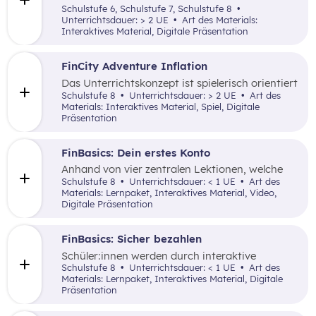
immaterielle Bedürfnisse im Kontext von
Schulstufe 6, Schulstufe 7, Schulstufe 8
Jugendbankkonten und analysieren dabei
Unterrichtsdauer: > 2 UE
Art des Materials:
verschiedene Jugendsparangebote in Form
Interaktives Material, Digitale Präsentation
eines Marketplace.
FinCity Adventure Inflation
Das Unterrichtskonzept ist spielerisch orientiert
und vermittelt den Schüler:innen wichtiges
Schulstufe 8
Unterrichtsdauer: > 2 UE
Art des
Grundlagenwissen zur Inflation und wie sich
Materials: Interaktives Material, Spiel, Digitale
diese im alltäglichen Leben zeigt.
Präsentation
FinBasics: Dein erstes Konto
Anhand von vier zentralen Lektionen, welche
interaktive Elemente nutzen, werden den
Schulstufe 8
Unterrichtsdauer: < 1 UE
Art des
Schüler:innen wesentliche Inhalte zu den
Materials: Lernpaket, Interaktives Material, Video,
unterschiedlichen Funktionen und dem Nutzen
Digitale Präsentation
eines Girokontos vermittelt.
FinBasics: Sicher bezahlen
Schüler:innen werden durch interaktive
Alltagsszenarien mit unterschiedlichen
Schulstufe 8
Unterrichtsdauer: < 1 UE
Art des
Zahlungsmöglichkeiten und den damit
Materials: Lernpaket, Interaktives Material, Digitale
verbundenen Fragen von (finanzieller)
Präsentation
Sicherheit mittels einer durchgängigen
Erzählung samt spielerischer Elemente vertraut