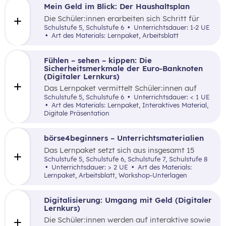
gemacht.
Mein Geld im Blick: Der Haushaltsplan
Die Schüler:innen erarbeiten sich Schritt für
Schritt mittels lebensnaher Beispiele ein
Schulstufe 5, Schulstufe 6
Unterrichtsdauer: 1-2 UE
Grundverständnis für einen Haushaltsplan.
Art des Materials: Lernpaket, Arbeitsblatt
Fühlen – sehen – kippen: Die
Sicherheitsmerkmale der Euro-Banknoten
(Digitaler Lernkurs)
Das Lernpaket vermittelt Schüler:innen auf
kreative sowie spielerische Art und Weise die
Schulstufe 5, Schulstufe 6
Unterrichtsdauer: < 1 UE
Sicherheitsmerkmale von Euro-Banknoten
Art des Materials: Lernpaket, Interaktives Material,
hinsichtlich Fälschungssicherheit von Bargeld.
Digitale Präsentation
börse4beginners – Unterrichtsmaterialien
Das Lernpaket setzt sich aus insgesamt 15
Arbeitsaufträgen zusammen, welche den
Schulstufe 5, Schulstufe 6, Schulstufe 7, Schulstufe 8
Schüler:innen auf kreative, spielerische sowie
Unterrichtsdauer: > 2 UE
Art des Materials:
angewandte Art und Weise Grundlagenwissen
Lernpaket, Arbeitsblatt, Workshop-Unterlagen
über die Börse und Geldveranlagung vermittelt.
Digitalisierung: Umgang mit Geld (Digitaler
Lernkurs)
Die Schüler:innen werden auf interaktive sowie