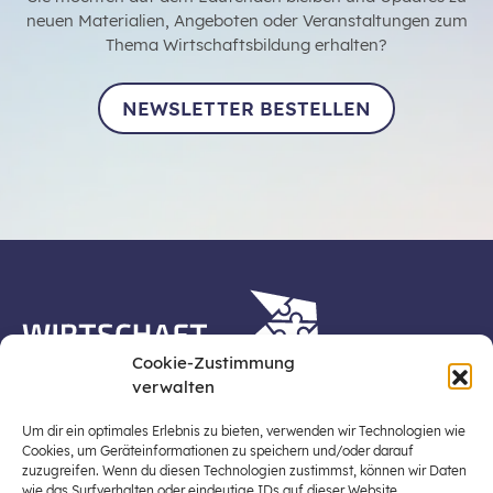
neuen Materialien, Angeboten oder Veranstaltungen zum
Thema Wirtschaftsbildung erhalten?
NEWSLETTER BESTELLEN
Cookie-Zustimmung
verwalten
Die Plattform Wirtschaft erleben ist ein Projekt der
Stiftung für Wirtschaftsbildung, Österreichs zentraler
Um dir ein optimales Erlebnis zu bieten, verwenden wir Technologien wie
Plattform für die Stärkung und Verbreiterung einer
Cookies, um Geräteinformationen zu speichern und/oder darauf
zuzugreifen. Wenn du diesen Technologien zustimmst, können wir Daten
lebensweltbezogenen und verantwortungsvollen
wie das Surfverhalten oder eindeutige IDs auf dieser Website