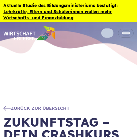
Zum Inhalt der Seite springen
Aktuelle Studie des Bildungsministeriums bestätigt:
Lehrkräfte, Eltern und Schüler:innen wollen mehr
Wirtschafts- und Finanzbildung
ZURÜCK ZUR ÜBERSICHT
ZUKUNFTSTAG –
DEIN CRASHKURS