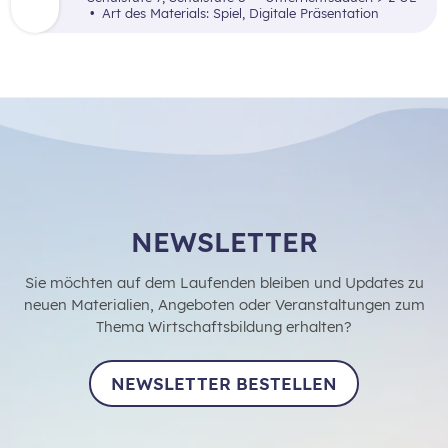
einen abwechslungsreichen Pitch, der den Mini-
Art des Materials: Spiel, Digitale Präsentation
Löwen (= Investor:innen) präsentiert wird. Ziel
dieses Spiels ist es, einen Einblick in die
erfolgreiche Vermarktung einer
Unternehmensidee zu gewinnen.
NEWSLETTER
Sie möchten auf dem Laufenden bleiben und Updates zu
neuen Materialien, Angeboten oder Veranstaltungen zum
Thema Wirtschaftsbildung erhalten?
NEWSLETTER BESTELLEN