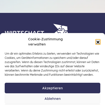
Cookie-Zustimmung
verwalten
Die Plattform Wirtschaft erleben ist ein Projekt der
Stiftung für Wirtschaftsbildung, Österreichs zentraler
Um dir ein optimales Erlebnis zu bieten, verwenden wir Technologien wie
Plattform für die Stärkung und Verbreiterung einer
Cookies, um Geräteinformationen zu speichern und/oder darauf
zuzugreifen. Wenn du diesen Technologien zustimmst, können wir Daten
lebensweltbezogenen und verantwortungsvollen
wie das Surfverhalten oder eindeutige IDs auf dieser Website
Wirtschaftsbildung in der schulischen Allgemeinbildung
verarbeiten. Wenn du deine Zustimmung nicht erteilst oder zurückziehst,
(Fokus: Sekundarstufe I).
können bestimmte Merkmale und Funktionen beeinträchtigt werden.
Akzeptieren
© 2026 Stiftung für Wirtschaftsbildung
Ablehnen