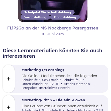
Schulpilot Wirtschaftsbildung
Veranstaltung
Finanzbildung
FLiP2Go an der MS Nockberge Patergassen
10. Juni 2025
Diese Lernmaterialien könnten Sie auch
interessieren
Marketing (eLearning)
Die Online-Module behandeln die folgenden
Themen: Was ist Marketing, Marktforschung,
Schulstufe 6, Schulstufe 7, Schulstufe 8
die 4P (Price, Promotion, Place und Product)
Unterrichtsdauer: 1-2 UE
Art des Materials:
sowie zentrale Begriffe.
Lernpaket, Interaktives Material
Marketing-Pitch – Die Mini-Löwen
Eine Gruppe von Gründer:innen entwickelt auf
Basis einer vorgegebenen Unternehmensidee
Schulstufe 7, Schulstufe 8
Unterrichtsdauer: > 2 UE