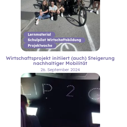
Lernmaterial
Schulpilot Wirtschaftsbildung
Projektwoche
Wirtschaftsprojekt initiiert (auch) Steigerung
nachhaltiger Mobilität
26. September 2024