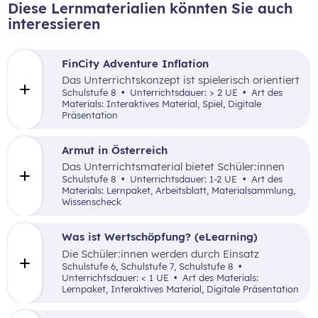
Diese Lernmaterialien könnten Sie auch
interessieren
FinCity Adventure Inflation
Das Unterrichtskonzept ist spielerisch orientiert
und vermittelt den Schüler:innen wichtiges
Schulstufe 8
Unterrichtsdauer: > 2 UE
Art des
Grundlagenwissen zur Inflation und wie sich
Materials: Interaktives Material, Spiel, Digitale
diese im alltäglichen Leben zeigt.
Präsentation
Armut in Österreich
Das Unterrichtsmaterial bietet Schüler:innen
mithilfe unterschiedlicher didaktischer
Schulstufe 8
Unterrichtsdauer: 1-2 UE
Art des
Elemente einen inhaltlich umfangreichen
Materials: Lernpaket, Arbeitsblatt, Materialsammlung,
Überblick zur Armutsgefährdung in Österreich,
Wissenscheck
zur Armutsmessung und sozialen
Exklusionsmerkmalen sowie zur Lebensrealität
von Armut und Ausgrenzung betroffenen
Was ist Wertschöpfung? (eLearning)
Menschen.
Die Schüler:innen werden durch Einsatz
verschiedener inaktiver didaktischer Elemente
Schulstufe 6, Schulstufe 7, Schulstufe 8
mit dem Begriff der Wertschöpfung(-kette)
Unterrichtsdauer: < 1 UE
Art des Materials:
anhand einfach nachvollziehbarer Beispiele
Lernpaket, Interaktives Material, Digitale Präsentation
vertraut gemacht.