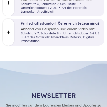
wirtschaftlichen Schwerpunkte der
Schulstufe 6, Schulstufe 7, Schulstufe 8
österreichischen Bundesländer analysiert.
Unterrichtsdauer: 1-2 UE
Art des Materials:
Anschließend wählen sie einen
Lernpaket, Arbeitsblatt
Wirtschaftszweig aus, stellen ihn kreativ vor
und bestimmen mithilfe von Google Maps einen
geeigneten Unternehmensstandort in
Wirtschaftsstandort Österreich (eLearning)
Österreich.
Anhand von Beispielen und einem Video mit
anschließenden Multiple Choice Fragen werden
Schulstufe 7, Schulstufe 8
Unterrichtsdauer: 1-2 UE
Standortfaktoren allgemein und speziell für
Art des Materials: Interaktives Material, Digitale
Österreichs erarbeitet.
Präsentation
NEWSLETTER
Sie möchten auf dem Laufenden bleiben und Updates zu