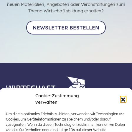
neuen Materialien, Angeboten oder Veranstaltungen zum
Thema Wirtschaftsbildung erhalten?
NEWSLETTER BESTELLEN
Cookie-Zustimmung
verwalten
Die Plattform Wirtschaft erleben ist ein Projekt der
Stiftung für Wirtschaftsbildung, Österreichs zentraler
Um dir ein optimales Erlebnis zu bieten, verwenden wir Technologien wie
Plattform für die Stärkung und Verbreiterung einer
Cookies, um Geräteinformationen zu speichern und/oder darauf
zuzugreifen. Wenn du diesen Technologien zustimmst, können wir Daten
lebensweltbezogenen und verantwortungsvollen
wie das Surfverhalten oder eindeutige IDs auf dieser Website