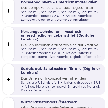
börse4beginners – Unterrichtsmaterialien
Das Lernpaket setzt sich aus insgesamt 15
Arbeitsaufträgen zusammen, welche den
Schulstufe 5, Schulstufe 6, Schulstufe 7, Schulstufe 8
Schüler:innen auf kreative, spielerische sowie
Unterrichtsdauer: > 2 UE
Art des Materials:
angewandte Art und Weise Grundlagenwissen
Lernpaket, Arbeitsblatt, Workshop-Unterlagen
über die Börse und Geldveranlagung vermittelt.
Konsumgewohnheiten – Ausdruck
unterschiedlicher Lebensstile? (Digitaler
Lernkurs)
Die Schüler:innen erarbeiten sich auf kreative
Art mittels Bildanalyse den Zusammenhang
Schulstufe 5, Schulstufe 6, Schulstufe 7, Schulstufe 8
zwischen Konsumgewohnheiten, Lebensstile
Unterrichtsdauer: 1-2 UE
Art des Materials:
und Umweltverträglichkeit.
Lernpaket, Interaktives Material, Digitale Präsentation
Sozialstaat: Schutzschirm für alle (Digitaler
Lernkurs)
Das Unterrichtskonzept vermittelt den
Schüler:innen auf angewandte sowie
Schulstufe 7, Schulstufe 8
Unterrichtsdauer: > 2 UE
lebensnahe Art und Weise das Konzept von
Art des Materials: Lernpaket, Interaktives Material,
institutionalisierter Solidarität in Form des
Digitale Präsentation
Sozialstaates – dabei werden auch die
zukünftigen Herausforderungen des
österreichischen Sozialstaates (Finanzierung
Wirtschaftsstandort Österreich
der Pensionen) thematisiert.
Mithilfe einer Wirtschaftskarte werden die