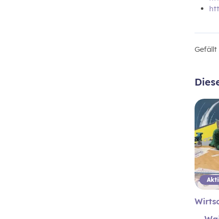
ht
Gefäll
Dies
Wirts
Wa