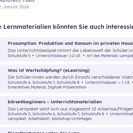
2. Januar 2026
e Lernmaterialien könnten Sie auch interessi
Prosumption: Produktion und Konsum im privaten Haus
Das Unterrichtsbeispiel nimmt die Lebenswelt der Schüler
die Begriffe „Konsum“, „Produktion“ und „Prosumption“ an
Schulstufe 5
Unterrichtsdauer: 1-2 UE
Art des Materials: Lernpa
Zusammenhänge zu beleuchten.
Was ist Wertschöpfung? (eLearning)
Die Schüler:innen werden durch Einsatz verschiedener inakt
dem Begriff der Wertschöpfung(-kette) anhand einfach nach
Schulstufe 6, Schulstufe 7, Schulstufe 8
Unterrichtsdauer: < 1 UE
vertraut gemacht.
Interaktives Material, Digitale Präsentation
börse4beginners – Unterrichtsmaterialien
Das Lernpaket setzt sich aus insgesamt 15 Arbeitsaufträg
Schüler:innen auf kreative, spielerische sowie angewandte 
Schulstufe 5, Schulstufe 6, Schulstufe 7, Schulstufe 8
Unterrichts
Grundlagenwissen über die Börse und Geldveranlagung vermi
Lernpaket, Arbeitsblatt, Workshop-Unterlagen