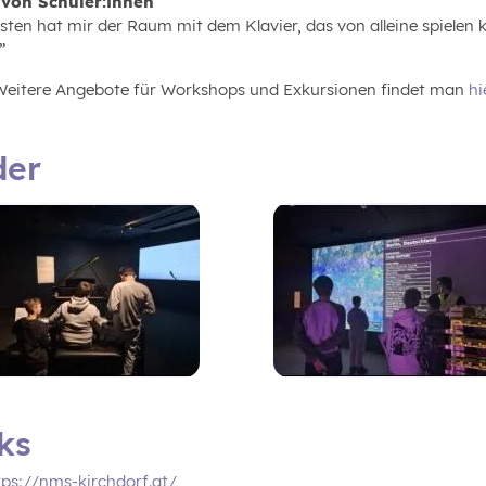
 von Schüler:innen
sten hat mir der Raum mit dem Klavier, das von alleine spielen 
”
 Weitere Angebote für Workshops und Exkursionen findet man
hi
der
ks
tps://nms-kirchdorf.at/