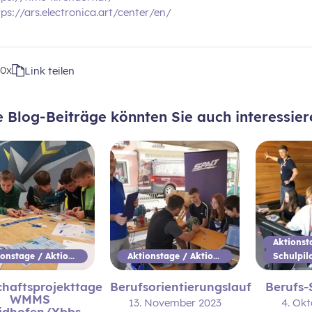
tps://ars.electronica.art/center/en/
t
0x
Link teilen
e Blog-Beiträge könnten Sie auch interessier
Aktionstage / Aktionswoche
Aktionstage / Aktionswoche
chaftsprojekttage
Berufsorientierungslauf
Berufs-
WMMS
13. November 2023
4. Ok
idhofen/Ybbs