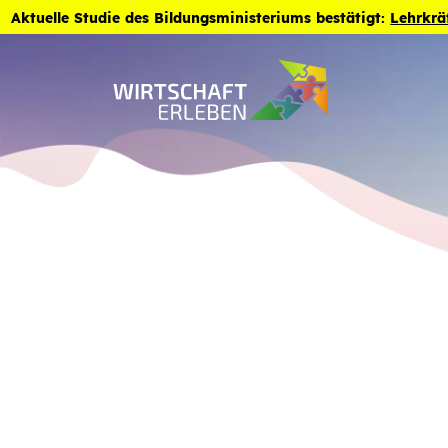
Zum Inhalt der Seite springen
Aktuelle Studie des Bildungsministeriums bestätigt:
Lehrkrä