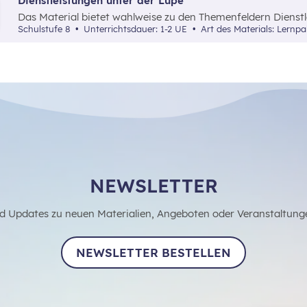
Dienstleistungen unter der Lupe
Das Material bietet wahlweise zu den Themenfeldern Dienstl
Bank, Verkehr oder Handel/Tourismus eine Rechercheaufgab
Schulstufe 8
Unterrichtsdauer: 1-2 UE
Art des Materials: Lernpa
direkt in einem Betrieb vor Ort bearbeitet werden kann.
NEWSLETTER
d Updates zu neuen Materialien, Angeboten oder Veranstaltung
NEWSLETTER BESTELLEN