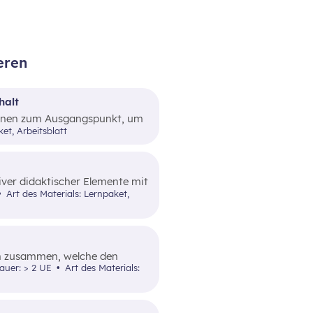
eren
halt
:innen zum Ausgangspunkt, um
schaulich zu unterscheiden und
ket, Arbeitsblatt
iver didaktischer Elemente mit
vollziehbarer Beispiele
Art des Materials: Lernpaket,
en zusammen, welche den
Art und Weise
dauer: > 2 UE
Art des Materials:
ttelt.