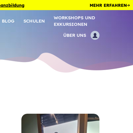
inanzbildung
MEHR ERFAHREN
WORKSHOPS UND
BLOG
SCHULEN
EXKURSIONEN
ÜBER UNS