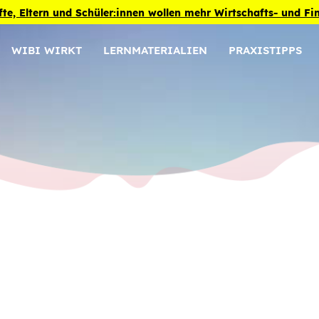
fte, Eltern und Schüler:innen wollen mehr Wirtschafts- und F
WIBI WIRKT
LERNMATERIALIEN
PRAXISTIPPS