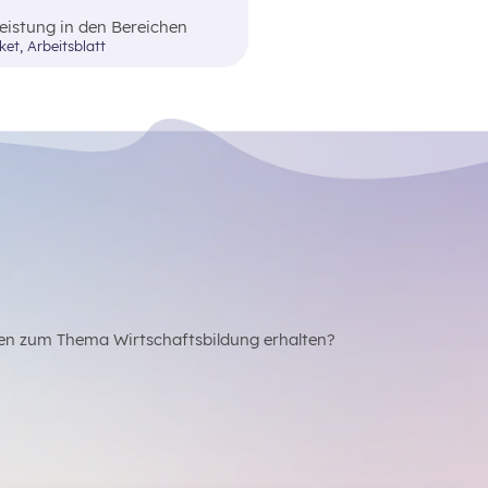
eistung in den Bereichen
e, die entweder online oder
ket, Arbeitsblatt
en zum Thema Wirtschaftsbildung erhalten?