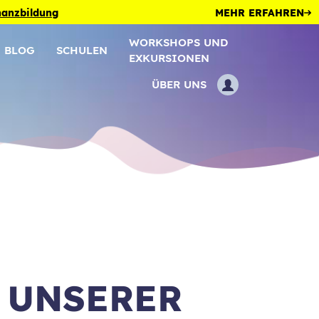
inanzbildung
MEHR ERFAHREN
WORKSHOPS UND
BLOG
SCHULEN
EXKURSIONEN
ÜBER UNS
 UNSERER