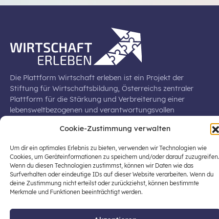
Die Plattform Wirtschaft erleben ist ein Projekt der
Stiftung für Wirtschaftsbildung, Österreichs zentraler
Plattform für die Stärkung und Verbreiterung einer
lebensweltbezogenen und verantwortungsvollen
Wirtschaftsbildung in der schulischen Allgemeinbildung
Cookie-Zustimmung verwalten
(Fokus: Sekundarstufe I).
Um dir ein optimales Erlebnis zu bieten, verwenden wir Technologien wie
Cookies, um Geräteinformationen zu speichern und/oder darauf zuzugreifen
Wenn du diesen Technologien zustimmst, können wir Daten wie das
Surfverhalten oder eindeutige IDs auf dieser Website verarbeiten. Wenn du
© 2026 Stiftung für Wirtschaftsbildung
deine Zustimmung nicht erteilst oder zurückziehst, können bestimmte
Merkmale und Funktionen beeinträchtigt werden.
office@stiftung-wirtschaftsbildung.at
Datenschutz
Impressum