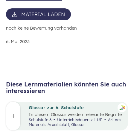
MATERIAL LADEN
noch keine Bewertung vorhanden
6. Mai 2023
Diese Lernmaterialien könnten Sie auch
interessieren
Glossar zur 6. Schulstufe
In diesem Glossar werden relevante Begriffe
zu den Lehrplanpunkten “Energie und
Schulstufe 6
Unterrichtsdauer: < 1 UE
Art des
Ressourcen” sowie “Produktion und Konsum”
Materials: Arbeitsblatt, Glossar
erklärt. Zusätzlich gibt es Arbeitsblätter zu
ausgewählten Begriffen.