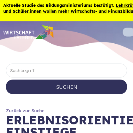
Zum Inhalt der Seite springen
Aktuelle Studie des Bildungsministeriums bestätigt:
Lehrkräf
und Schüler:innen wollen mehr Wirtschafts- und Finanzbild
SUCHEN
Zurück zur Suche
ERLEBNISORIENTI
EINSTIEGE