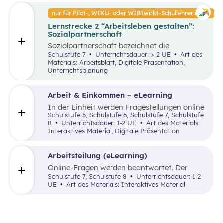
nur für Pilot-, WIKU- oder WIBIwirkt-Schullehrer:innen
Lernstrecke 2 “Arbeitsleben gestalten”:
Sozialpartnerschaft
Sozialpartnerschaft bezeichnet die
Zusammenarbeit zwischen Arbeitgeber:innen
Schulstufe 7
Unterrichtsdauer: > 2 UE
Art des
und Arbeitnehmer:innen sowie deren
Materials: Arbeitsblatt, Digitale Präsentation,
Interessenvertretungen. Ziel ist es,
Unterrichtsplanung
Arbeitsbedingungen, Löhne und Arbeitsrechte
durch Verhandlungen und gemeinsame
Vereinbarungen zu gestalten und Konflikte zu
Arbeit & Einkommen – eLearning
vermeiden. Dieses Modell fördert den sozialen
In der Einheit werden Fragestellungen online
Frieden und trägt zu einer stabilen Wirtschaft
zu folgenden Themen bearbeitet. Formen der
Schulstufe 5, Schulstufe 6, Schulstufe 7, Schulstufe
bei. Im Unterrichtsszenario werden die
Arbeit, Einkommen, Arbeitslosigkeit und
8
Unterrichtsdauer: 1-2 UE
Art des Materials:
Grundlagen der Sozialpartnerschaft erläutert
Verwendung des Einkommens.
Interaktives Material, Digitale Präsentation
und die Rollen der beteiligten Akteure
beleuchtet.
Arbeitsteilung (eLearning)
Online-Fragen werden beantwortet. Der
Input erfolgt durch Videos und Interviews.
Schulstufe 7, Schulstufe 8
Unterrichtsdauer: 1-2
Dabei werden drei zentrale Themen
UE
Art des Materials: Interaktives Material
behandelt: die Bedeutung und Vielfalt der
Arbeitswelt, Entwicklungen in der Arbeitswelt
sowie ein Blick in die Arbeitswelt.