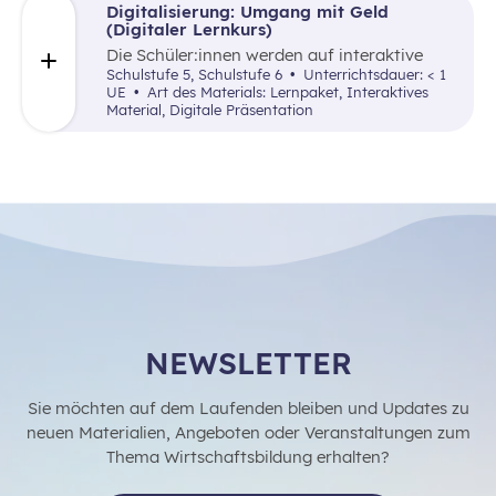
wobei auch auf Nachhaltigkeitsaspekte
Digitalisierung: Umgang mit Geld
eingegangen wird (konventionelle vs.
(Digitaler Lernkurs)
Biohaltung von Hühnern).
Die Schüler:innen werden auf interaktive
sowie spielerische Art und Weise mit der
Schulstufe 5, Schulstufe 6
Unterrichtsdauer: < 1
Möglichkeit vertraut gemacht, digitale Tools
UE
Art des Materials: Lernpaket, Interaktives
als Hilfsmittel anzuwenden, um eine bessere
Material, Digitale Präsentation
Übersicht über die eigenen Einnahmen und
Ausgaben zu bekommen.
NEWSLETTER
Sie möchten auf dem Laufenden bleiben und Updates zu
neuen Materialien, Angeboten oder Veranstaltungen zum
Thema Wirtschaftsbildung erhalten?