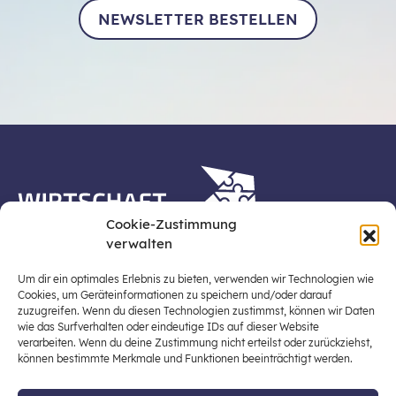
NEWSLETTER BESTELLEN
Cookie-Zustimmung
verwalten
Die Plattform Wirtschaft erleben ist ein Projekt der
Stiftung für Wirtschaftsbildung, Österreichs zentraler
Um dir ein optimales Erlebnis zu bieten, verwenden wir Technologien wie
Plattform für die Stärkung und Verbreiterung einer
Cookies, um Geräteinformationen zu speichern und/oder darauf
zuzugreifen. Wenn du diesen Technologien zustimmst, können wir Daten
lebensweltbezogenen und verantwortungsvollen
wie das Surfverhalten oder eindeutige IDs auf dieser Website
Wirtschaftsbildung in der schulischen Allgemeinbildung
verarbeiten. Wenn du deine Zustimmung nicht erteilst oder zurückziehst,
(Fokus: Sekundarstufe I).
können bestimmte Merkmale und Funktionen beeinträchtigt werden.