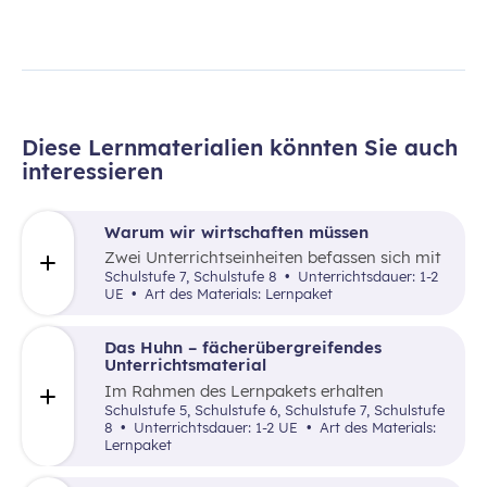
Diese Lernmaterialien könnten Sie auch
interessieren
Warum wir wirtschaften müssen
Zwei Unterrichtseinheiten befassen sich mit
dem Knappheitsproblem und dem
Schulstufe 7, Schulstufe 8
Unterrichtsdauer: 1-2
ökonomischen Prinzip.
UE
Art des Materials: Lernpaket
Das Huhn – fächerübergreifendes
Unterrichtsmaterial
Im Rahmen des Lernpakets erhalten
Schüler:innen mittels unterschiedlicher
Schulstufe 5, Schulstufe 6, Schulstufe 7, Schulstufe
Unterrichtsmethoden (Arbeitsblätter,
8
Unterrichtsdauer: 1-2 UE
Art des Materials:
Videoanalysen, Rechercheaufgaben,
Lernpaket
“Selbstversuch”, Steckbrief) wichtige
Informationen zur Hühnerfleischproduktion,