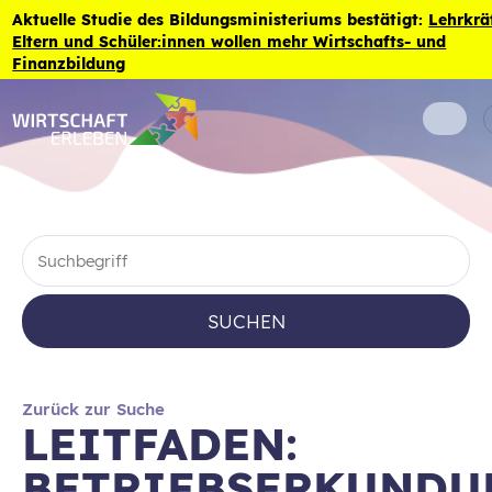
Zum Inhalt der Seite springen
Aktuelle Studie des Bildungsministeriums bestätigt:
Lehrkrä
Eltern und Schüler:innen wollen mehr Wirtschafts- und
Finanzbildung
SUCHEN
Zurück zur Suche
LEITFADEN:
BETRIEBSERKUNDU