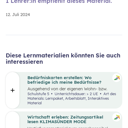
1 Lehrer:in empfiehlt dieses Material.
12. Juli 2024
Diese Lernmaterialien könnten Sie auch
interessieren
Bedürfniskarten erstellen: Wo
befriedige ich meine Bedürfnisse?
Ausgehend von der eigenen Wohn- bzw.
Schulortgemeinde sollen die Schüler:innen
Schulstufe 5
Unterrichtsdauer: > 2 UE
Art des
ihre Umgebung analysieren und eine eigene
Materials: Lernpaket, Arbeitsblatt, Interaktives
Bedürfniskarte (mit Scribble Maps) erstellen
Material
und so die im Mittelpunkt stehende
Fragestellung beantworten können: „Wo
befriedige ich meine Bedürfnisse?“ Der Fokus
Wirtschaft erleben: Zeitungsartikel
liegt hierbei vor allem auf der
lesen KLIMASÜNDER MODE
Bedürfnisbefriedigung durch Unternehmen.