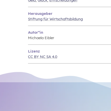
Geld
,
Glück
,
Entscheidungen
Herausgeber
Stiftung für Wirtschaftsbildung
Autor*in
Michaela Eibler
Lizenz
CC BY NC SA 4.0