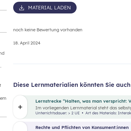
MATERIAL LADEN
noch keine Bewertung vorhanden
18. April 2024
und
.
Diese Lernmaterialien könnten Sie auch 
t
nem
Lernstrecke “Halten, was man verspricht: V
Im vorliegenden Lernmaterial steht das selbst
den Schüler:innen erlauben, sich selbstständi
Unterrichtsdauer: > 2 UE
Art des Materials: Interak
rund ums Thema “Verträge” zu beschäftigen u
Lernprozess zu übernehmen.
Rechte und Pflichten von Konsument:innen