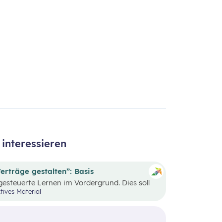
interessieren
erträge gestalten”: Basis
gesteuerte Lernen im Vordergrund. Dies soll
g und in ihrem eigenen Tempo mit den Inhalten
tives Material
nd dabei Verantwortung für ihren