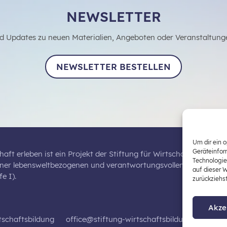
NEWSLETTER
d Updates zu neuen Materialien, Angeboten oder Veranstaltung
NEWSLETTER BESTELLEN
Um dir ein 
Geräteinfor
haft erleben ist ein Projekt der Stiftung für Wirtschaftsbildung,
Technologie
iner lebensweltbezogenen und verantwortungsvollen Wirtschaftsb
auf dieser 
e I).
zurückziehs
Akze
tschaftsbildung
office@stiftung-wirtschaftsbildung.at
Dat