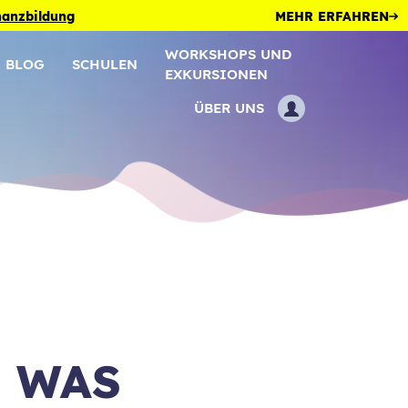
inanzbildung
MEHR ERFAHREN
WORKSHOPS UND
BLOG
SCHULEN
EXKURSIONEN
ÜBER UNS
: WAS