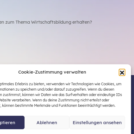
en zum Thema Wirtschaftsbildung erhalten?
Cookie-Zustimmung verwalten
optimales Erlebnis zu bieten, verwenden wir Technologien wie Cookies, um
mationen zu speichern und/oder darauf zuzugreifen. Wenn du diesen
 Österreichs zentraler Plattform für die Stärkung
n zustimmst, können wir Daten wie das Surfverhalten oder eindeutige IDs
ildung in der schulischen Allgemeinbildung
Website verarbeiten. Wenn du deine Zustimmung nicht erteilst oder
t, können bestimmte Merkmale und Funktionen beeinträchtigt werden.
ptieren
Ablehnen
Einstellungen ansehen
enschutz
Impressum