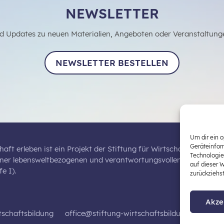
NEWSLETTER
d Updates zu neuen Materialien, Angeboten oder Veranstaltung
NEWSLETTER BESTELLEN
Um dir ein 
Geräteinfor
haft erleben ist ein Projekt der Stiftung für Wirtschaftsbildung,
Technologie
iner lebensweltbezogenen und verantwortungsvollen Wirtschaftsb
auf dieser 
e I).
zurückziehs
Akze
tschaftsbildung
office@stiftung-wirtschaftsbildung.at
Dat