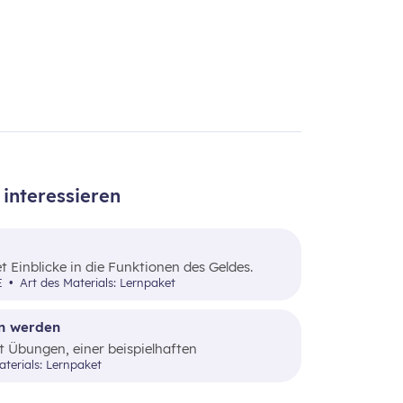
interessieren
t Einblicke in die Funktionen des Geldes.
UE
Art des Materials: Lernpaket
en werden
t Übungen, einer beispielhaften
ner Stellenanzeige kritisch mit den
aterials: Lernpaket
.