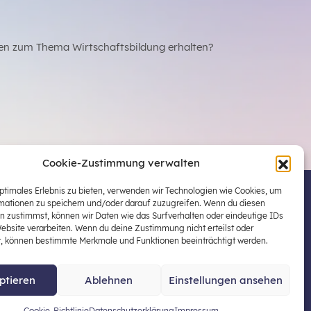
en zum Thema Wirtschaftsbildung erhalten?
Cookie-Zustimmung verwalten
optimales Erlebnis zu bieten, verwenden wir Technologien wie Cookies, um
mationen zu speichern und/oder darauf zuzugreifen. Wenn du diesen
 Österreichs zentraler Plattform für die Stärkung
n zustimmst, können wir Daten wie das Surfverhalten oder eindeutige IDs
ildung in der schulischen Allgemeinbildung
Website verarbeiten. Wenn du deine Zustimmung nicht erteilst oder
t, können bestimmte Merkmale und Funktionen beeinträchtigt werden.
ptieren
Ablehnen
Einstellungen ansehen
enschutz
Impressum
Cookie-Richtlinie
Datenschutzerklärung
Impressum