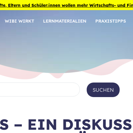
fte, Eltern und Schüler:innen wollen mehr Wirtschafts- und F
WIBI WIRKT
LERNMATERIALIEN
PRAXISTIPPS
SUCHEN
S – EIN DISKUS