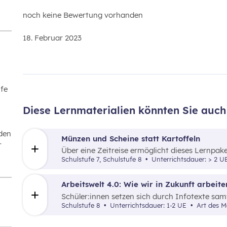
noch keine Bewertung vorhanden
18. Februar 2023
ufe
Diese Lernmaterialien könnten Sie auch 
den
Münzen und Scheine statt Kartoffeln
r
Über eine Zeitreise ermöglicht dieses Lernpake
Schulstufe 7, Schulstufe 8
Unterrichtsdauer: > 2 
Arbeitswelt 4.0: Wie wir in Zukunft arbeit
Schüler:innen setzen sich durch Infotexte sam
Erwerbsbiografie sowie durch die Gestaltung ei
Schulstufe 8
Unterrichtsdauer: 1-2 UE
Art des M
Entwicklungen der Arbeitswelt 4.0 auseinander