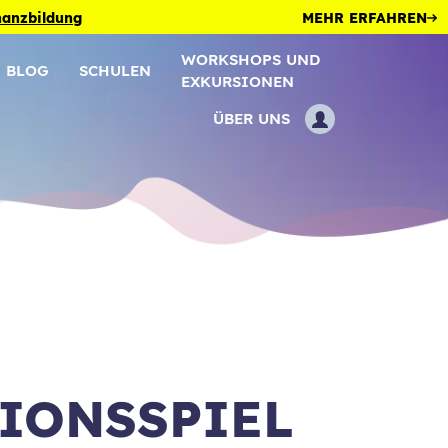
inanzbildung
MEHR ERFAHREN
WORKSHOPS UND
BLOG
SCHULEN
EXKURSIONEN
ÜBER UNS
SIONSSPIEL