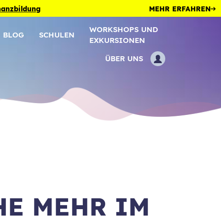
inanzbildung
MEHR ERFAHREN
WORKSHOPS UND
BLOG
SCHULEN
EXKURSIONEN
ÜBER UNS
HE MEHR IM