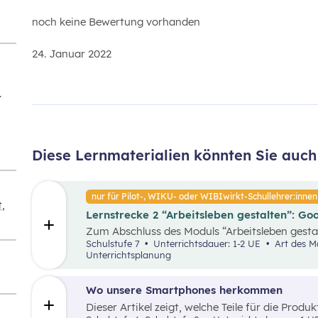
noch keine Bewertung vorhanden
24. Januar 2022
.
Diese Lernmaterialien könnten Sie auch 
nur für Pilot-, WIKU- oder WIBIwirkt-Schullehrer:innen
t
,
Lernstrecke 2 “Arbeitsleben gestalten”: G
Zum Abschluss des Moduls “Arbeitsleben gestalt
sich mit positiven Nachrichten und Beispielen
Schulstufe 7
Unterrichtsdauer: 1-2 UE
Art des Materials: Arbeitsblatt, Digitale Präsentation,
Herausforderungen der Arbeitswelt überwälti
Unterrichtsplanung
sollen die Schüler:innen nochmals den Bereich
erfolgreichen Unternehmensgründung (Zotter) e
komplexe Thema für die Schüler:innen stärker 
Wo unsere Smartphones herkommen
Dieser Artikel zeigt, welche Teile für die Pro