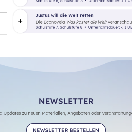
welche Firmen sie bauen und wo die Handys p
Schulstufe 6, Schulstufe 8
Unterrichtsdauer: < 1 
r
Justus will die Welt retten
Die Econovela
Was kostet die Welt
veranschaul
Konsum funktionieren kann.
Schulstufe 7, Schulstufe 8
Unterrichtsdauer: < 1 U
NEWSLETTER
d Updates zu neuen Materialien, Angeboten oder Veranstaltung
NEWSLETTER BESTELLEN