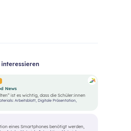
interessieren
ood News
en” ist es wichtig, dass die Schüler:innen
 auseinandersetzen, um nicht von den
gt zu werden. Innerhalb der Good News Phase
 Entrepreneurship anhand einer sehr
rarbeiten. Dies soll dabei helfen, dass
zu vertiefen.
duktion eines Smartphones benötigt werden,