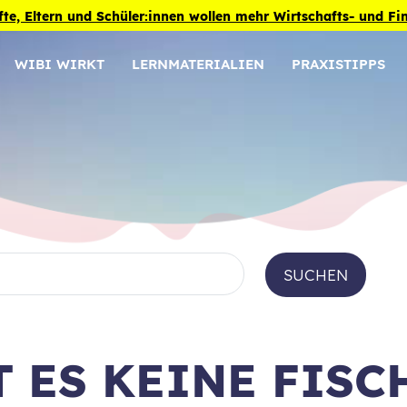
fte, Eltern und Schüler:innen wollen mehr Wirtschafts- und F
WIBI WIRKT
LERNMATERIALIEN
PRAXISTIPPS
SUCHEN
 ES KEINE FISC