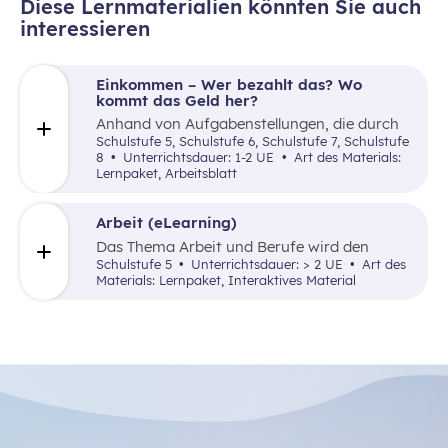
Diese Lernmaterialien könnten Sie auch
interessieren
Einkommen – Wer bezahlt das? Wo
kommt das Geld her?
Anhand von Aufgabenstellungen, die durch
kurze Texte und Videolinks unterstützt
Schulstufe 5, Schulstufe 6, Schulstufe 7, Schulstufe
werden, informiert das Material über
8
Unterrichtsdauer: 1-2 UE
Art des Materials:
Einkommen, Steuern (Lohnsteuer brutto
Lernpaket, Arbeitsblatt
netto), Sozialversicherung sowie die
Bereitstellung öffentlicher Güter.
Arbeit (eLearning)
Das Thema Arbeit und Berufe wird den
Schüler:innen durch ein Skriptum
Schulstufe 5
Unterrichtsdauer: > 2 UE
Art des
nähergebracht – begleitet von Videos, einem
Materials: Lernpaket, Interaktives Material
E-Learning Teil und einem Stationenbetrieb.