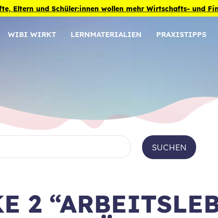
fte, Eltern und Schüler:innen wollen mehr Wirtschafts- und F
WIBI WIRKT
LERNMATERIALIEN
PRAXISTIPPS
SUCHEN
E 2 “ARBEITSLE