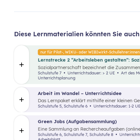
Diese Lernmaterialien könnten Sie auch 
nur für Pilot-, WIKU- oder WIBIwirkt-Schullehrer:innen
Lernstrecke 2 “Arbeitsleben gestalten”: Soz
Sozialpartnerschaft bezeichnet die Zusammen
Arbeitnehmer:innen sowie deren Interessenvert
Schulstufe 7
Unterrichtsdauer: > 2 UE
Art des Materials: Arbeitsblatt, Digitale Präsentation,
Löhne und Arbeitsrechte durch Verhandlunge
Unterrichtsplanung
gestalten und Konflikte zu vermeiden. Dieses M
zu einer stabilen Wirtschaft bei. Im Unterric
Sozialpartnerschaft erläutert und die Rollen de
Arbeit im Wandel – Unterrichtsidee
Das Lernpaket erklärt mithilfe einer kleinen G
Fachbegriffe zum Thema ‘Arbeit’. In weiterer 
Schulstufe 5, Schulstufe 6
Unterrichtsdauer: 1-2 
mit Arbeitslosigkeit umgehen kann.
Green Jobs (Aufgabensammlung)
Eine Sammlung an Rechercheaufgaben (online 
mit Fokus auf Green Jobs.
Schulstufe 6, Schulstufe 7, Schulstufe 8
Unterricht
Arbeitsblatt