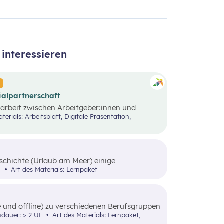
interessieren
ialpartnerschaft
arbeit zwischen Arbeitgeber:innen und
retungen. Ziel ist es, Arbeitsbedingungen,
n und gemeinsame Vereinbarungen zu
odell fördert den sozialen Frieden und trägt
htsszenario werden die Grundlagen der
r beteiligten Akteure beleuchtet.
eschichte (Urlaub am Meer) einige
Folge erarbeiten die Schüler:innen, wie man
UE
Art des Materials: Lernpaket
und offline) zu verschiedenen Berufsgruppen
sdauer: > 2 UE
Art des Materials: Lernpaket,