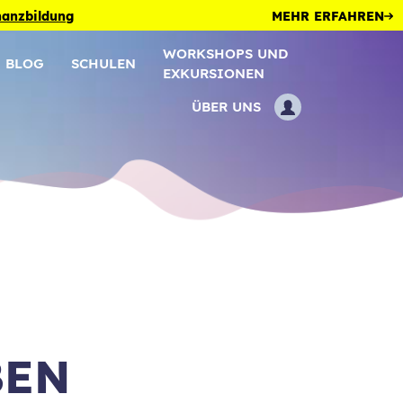
inanzbildung
MEHR ERFAHREN
WORKSHOPS UND
BLOG
SCHULEN
EXKURSIONEN
ÜBER UNS
BEN