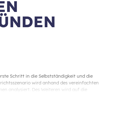
EN
RÜNDEN
rste Schritt in die Selbstständigkeit und die
rrichtsszenario wird anhand des vereinfachten
en analysiert. Des Weiteren wird auf die
angen.