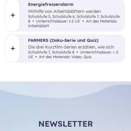
entscheidend sind.
Energiefresseralarm
Mithilfe von Arbeitsblättern werden
“Energiefresser” in der Schule gesucht, um
Schulstufe 5, Schulstufe 6, Schulstufe 7, Schulstufe
Schüler:innen auf das Thema Energie bzw.
8
Unterrichtsdauer: 1-2 UE
Art des Materials:
Energiesparen aufmerksam zu machen.
Arbeitsblatt
FARMERS (Doku-Serie und Quiz)
Die drei Kurzfilm-Serien erzählen
,
wie sich
das Leben von drei Farmern aus
Indonesien
,
Schulstufe 7, Schulstufe 8
Unterrichtsdauer: > 2
Peru
und
Kenia
in Zeiten globaler
UE
Art des Materials: Video, Quiz
Krisen
entwickelt.
NEWSLETTER