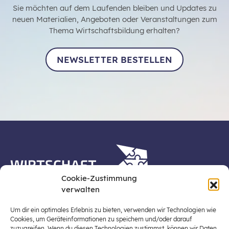
Sie möchten auf dem Laufenden bleiben und Updates zu
neuen Materialien, Angeboten oder Veranstaltungen zum
Thema Wirtschaftsbildung erhalten?
NEWSLETTER BESTELLEN
Cookie-Zustimmung
verwalten
Die Plattform Wirtschaft erleben ist ein Projekt der
Stiftung für Wirtschaftsbildung, Österreichs zentraler
Um dir ein optimales Erlebnis zu bieten, verwenden wir Technologien wie
Plattform für die Stärkung und Verbreiterung einer
Cookies, um Geräteinformationen zu speichern und/oder darauf
zuzugreifen. Wenn du diesen Technologien zustimmst, können wir Daten