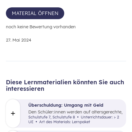
MATERIAL ÖFFNEN
noch keine Bewertung vorhanden
27. Mai 2024
Diese Lernmaterialien könnten Sie auch
interessieren
Überschuldung: Umgang mit Geld
Den Schüler:innen werden auf altersgerechte,
aktivierende sowie anschauliche Art und
Schulstufe 7, Schulstufe 8
Unterrichtsdauer: > 2
Weise Handlungsgrundlagen vermittelt, die
UE
Art des Materials: Lernpaket
für einen sorgsamen und
verantwortungsbewussten Umgang mit Geld