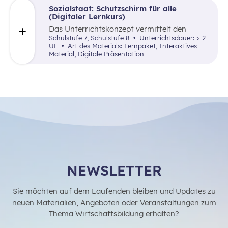
Arbeitsalltag und erstellen ein kreatives
Sozialstaat: Schutzschirm für alle
Endprodukt, das sie frei wählen können. In
(Digitaler Lernkurs)
der Wabe findet eine Auseinandersetzung mit
Das Unterrichtskonzept vermittelt den
den eigenen Vorstellungen über den
Schüler:innen auf angewandte sowie
Schulstufe 7, Schulstufe 8
Unterrichtsdauer: > 2
Traumberuf und Erkenntnisse aus der
lebensnahe Art und Weise das Konzept von
UE
Art des Materials: Lernpaket, Interaktives
Recherche statt. Außerdem erhalten die
institutionalisierter Solidarität in Form des
Material, Digitale Präsentation
Schüler:innen in der Reflexionsphase die
Sozialstaates – dabei werden auch die
Möglichkeit zu überlegen, welche
zukünftigen Herausforderungen des
Erkenntnisse ihren Vorstellungen
österreichischen Sozialstaates (Finanzierung
entsprechen und welche anders sind als
der Pensionen) thematisiert.
erwartet.
NEWSLETTER
Sie möchten auf dem Laufenden bleiben und Updates zu
neuen Materialien, Angeboten oder Veranstaltungen zum
Thema Wirtschaftsbildung erhalten?