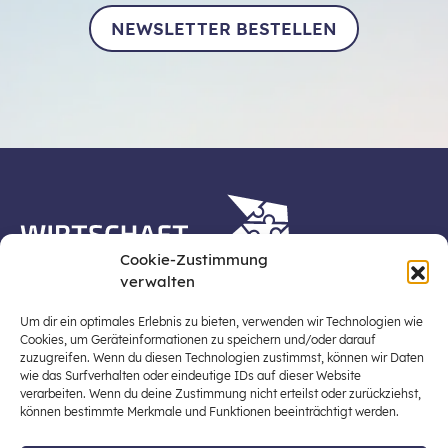
NEWSLETTER BESTELLEN
Cookie-Zustimmung
verwalten
Die Plattform Wirtschaft erleben ist ein Projekt der
Stiftung für Wirtschaftsbildung, Österreichs zentraler
Um dir ein optimales Erlebnis zu bieten, verwenden wir Technologien wie
Plattform für die Stärkung und Verbreiterung einer
Cookies, um Geräteinformationen zu speichern und/oder darauf
zuzugreifen. Wenn du diesen Technologien zustimmst, können wir Daten
lebensweltbezogenen und verantwortungsvollen
wie das Surfverhalten oder eindeutige IDs auf dieser Website
Wirtschaftsbildung in der schulischen Allgemeinbildung
verarbeiten. Wenn du deine Zustimmung nicht erteilst oder zurückziehst,
(Fokus: Sekundarstufe I).
können bestimmte Merkmale und Funktionen beeinträchtigt werden.