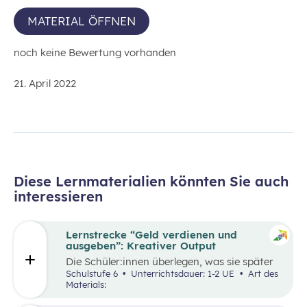
MATERIAL ÖFFNEN
noch keine Bewertung vorhanden
21. April 2022
Diese Lernmaterialien könnten Sie auch
interessieren
Lernstrecke “Geld verdienen und
ausgeben”: Kreativer Output
Die Schüler:innen überlegen, was sie später
einmal werden möchten und finden heraus,
Schulstufe 6
Unterrichtsdauer: 1-2 UE
Art des
wie der Beruf aussieht, den sie zukünftig
Materials:
ausüben wollen. Dazu beschaffen sie auf
verschiedene Weise Informationen zum