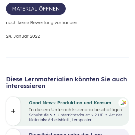
MATERIAL ÖFFNEN
noch keine Bewertung vorhanden
24. Januar 2022
Diese Lernmaterialien könnten Sie auch
interessieren
Good News: Produktion und Konsum
In diesem Unterrichtsszenario beschäftigen
sich die Schüler:innen mit positiven
Schulstufe 6
Unterrichtsdauer: > 2 UE
Art des
Nachrichten und Beispielen aus dem
Materials: Arbeitsblatt, Lernposter
Themenbereich „Produktion und Konsum“.
Dienstleistungen unter der Lupe