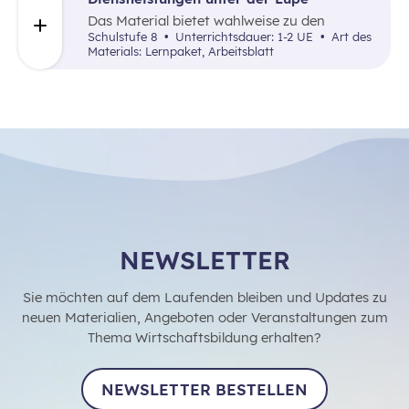
Das Material bietet wahlweise zu den
Themenfeldern Dienstleistung in den
Schulstufe 8
Unterrichtsdauer: 1-2 UE
Art des
Bereichen Bank, Verkehr oder
Materials: Lernpaket, Arbeitsblatt
Handel/Tourismus eine Rechercheaufgabe,
die entweder online oder direkt in einem
Betrieb vor Ort bearbeitet werden kann.
NEWSLETTER
Sie möchten auf dem Laufenden bleiben und Updates zu
neuen Materialien, Angeboten oder Veranstaltungen zum
Thema Wirtschaftsbildung erhalten?
NEWSLETTER BESTELLEN