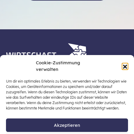
Cookie-Zustimmung
verwalten
Die Plattform Wirtschaft erleben ist ein Projekt der
Stiftung für Wirtschaftsbildung, Österreichs zentraler
Um dir ein optimales Erlebnis zu bieten, verwenden wir Technologien wie
Plattform für die Stärkung und Verbreiterung einer
Cookies, um Geräteinformationen zu speichern und/oder darauf
zuzugreifen. Wenn du diesen Technologien zustimmst, können wir Daten
lebensweltbezogenen und verantwortungsvollen
wie das Surfverhalten oder eindeutige IDs auf dieser Website
Wirtschaftsbildung in der schulischen Allgemeinbildung
verarbeiten. Wenn du deine Zustimmung nicht erteilst oder zurückziehst,
(Fokus: Sekundarstufe I).
können bestimmte Merkmale und Funktionen beeinträchtigt werden.
Akzeptieren