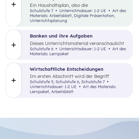
Ein Haushaltsplan, also die
Gegenüberstellung der eigenen Einnahmen
Schulstufe 7
Unterrichtsdauer: 1-2 UE
Art des
und Ausgaben, ist ein erster Schritt zur
Materials: Arbeitsblatt, Digitale Präsentation,
finanziellen Selbstständigkeit. Sie ermöglicht
Unterrichtsplanung
Personen mehr Kontrolle über die eigenen
Finanzen und das Treffen fundierterer
finanzieller Entscheidungen. Dahingehend
Banken und ihre Aufgaben
erfahren die Schüler:innen in der folgenden
Dieses Unterrichtsmaterial veranschaulicht
Unterrichtssequenz, wie unterschiedliche
die Funktionen der Banken als wichtiges
Schulstufe 6
Unterrichtsdauer: 1-2 UE
Art des
Kosten zugeordnet werden können und
Dienstleistungsunternehmen.
Materials: Lernpaket
erstellen darauf aufbauend einen
Haushaltsplan.
Wirtschaftliche Entscheidungen
Im ersten Abschnitt wird der Begriff
Wirtschaft erklärt. Der zweite Abschnitt
Schulstufe 5, Schulstufe 6, Schulstufe 7
befasst sich mit wirtschaftlichen Situationen,
Unterrichtsdauer: 1-2 UE
Art des Materials:
die gelöst werden sollen. Der Fokus liegt
Lernpaket, Arbeitsblatt
hierbei auf der Begründung wirtschaftlicher
Entscheidungen.