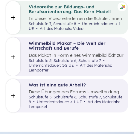
Videoreihe zur Bildungs- und
Berufsorientierung: Das Kern-Modell
In dieser Videoreihe lernen die Schüler:innen
wie sie selbstbewusst auftreten, authentisch
Schulstufe 7, Schulstufe 8
Unterrichtsdauer: < 1
wirken und gleichzeitig Menschen von sich
UE
Art des Materials: Video
überzeugen können.
Wimmelbild Plakat – Die Welt der
Wirtschaft und Berufe
Das Plakat in Form eines Wimmelbild lädt zur
Auseinandersetzung mit dem Themenfeld
Schulstufe 5, Schulstufe 6, Schulstufe 7
Berufsorientierung ein. Schüler:innen können
Unterrichtsdauer: 1-2 UE
Art des Materials:
auf dem Wimmelbild eine Vielzahl an
Lernposter
Berufsbilder suchen und benennen.
Was ist eine gute Arbeit?
Diese Übungen des Forums Umweltbildung
regen Lernende an, sich persönlich mit
Schulstufe 5, Schulstufe 6, Schulstufe 7, Schulstufe
menschenwürdiger Arbeit, verschiedenen
8
Unterrichtsdauer: < 1 UE
Art des Materials:
Berufen und gerechter Entlohnung zu
Lernpaket
beschäftigen.