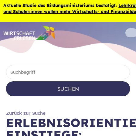
Zum Inhalt der Seite springen
Aktuelle Studie des Bildungsministeriums bestätigt:
Lehrkräf
und Schüler:innen wollen mehr Wirtschafts- und Finanzbild
SUCHEN
Zurück zur Suche
ERLEBNISORIENTI
EINSTIEGE: