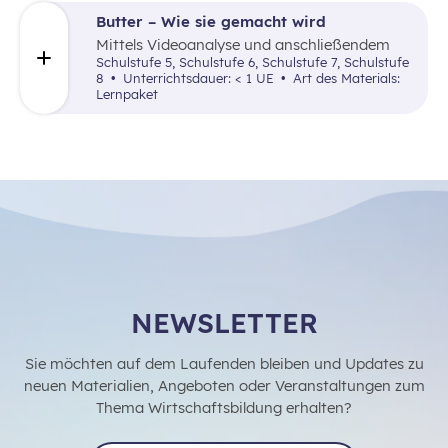
Butter – Wie sie gemacht wird
Mittels Videoanalyse und anschließendem
DIY-Experiment wird den Schüler:innen
Schulstufe 5, Schulstufe 6, Schulstufe 7, Schulstufe
möglichst lebensnah Grundkenntnisse zur
8
Unterrichtsdauer: < 1 UE
Art des Materials:
Butterproduktion (Herstellung,
Lernpaket
Nebenprodukte, Sorten, Qualitätskriterien)
vermittelt.
NEWSLETTER
Sie möchten auf dem Laufenden bleiben und Updates zu
neuen Materialien, Angeboten oder Veranstaltungen zum
Thema Wirtschaftsbildung erhalten?