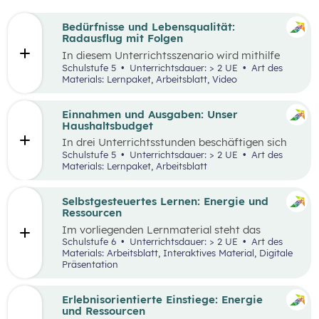
Bedürfnisse und Lebensqualität:
Radausflug mit Folgen
In diesem Unterrichtsszenario wird mithilfe
eines Kurzvideos und zusätzlichem Material der
Schulstufe 5
Unterrichtsdauer: > 2 UE
Art des
Fokus auf finanzielle Entscheidungen und
Materials: Lernpaket, Arbeitsblatt, Video
Bedürfnisse gelegt. Kinder und Jugendliche
stehen oftmals bereits vor finanziellen
Entscheidungen. Dabei gilt es, Bedürfnisse und
Einnahmen und Ausgaben: Unser
Prioritäten, aber auch die eigenen finanziellen
Haushaltsbudget
Möglichkeiten zu berücksichtigen. Oft möchte
In drei Unterrichtsstunden beschäftigen sich
man mehr haben, als man sich leisten kann und
die Schüler:innen mit den Einnahmen und
Schulstufe 5
Unterrichtsdauer: > 2 UE
Art des
muss aufgrund der Knappheit auf etwas
Ausgaben von Haushalten.
Materials: Lernpaket, Arbeitsblatt
verzichten. Konsum ist jedoch nicht die einzige
Möglichkeit der Bedürfnisbefriedigung.
Selbstgesteuertes Lernen: Energie und
Ressourcen
Im vorliegenden Lernmaterial steht das
selbstgesteuerte Lernen im Vordergrund. Es
Schulstufe 6
Unterrichtsdauer: > 2 UE
Art des
werden die wesentlichen Ressourcen und
Materials: Arbeitsblatt, Interaktives Material, Digitale
Energieträger für die Wirtschaft und unser
Präsentation
Alltagsleben und ihre Bedeutung für die Umwelt
und den Klimawandel beleuchtet.
Erlebnisorientierte Einstiege: Energie
und Ressourcen