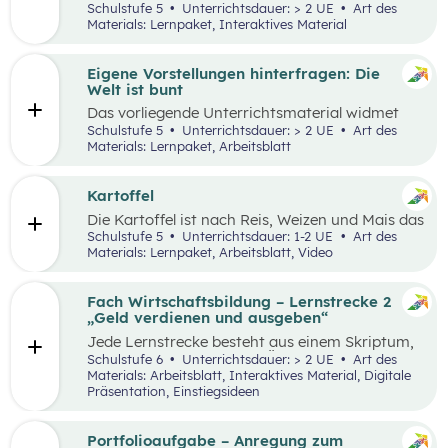
Lernumgebung via
chabaDoo
zur Verfügung
Schulstufe 5
Unterrichtsdauer: > 2 UE
Art des
gestellt und mit einem analogen Lernplan (M2)
Materials: Lernpaket, Interaktives Material
ergänzt.
Eigene Vorstellungen hinterfragen: Die
Welt ist bunt
Das vorliegende Unterrichtsmaterial widmet
sich dem Thema Stereotype – insbesondere in
Schulstufe 5
Unterrichtsdauer: > 2 UE
Art des
Bezug auf Afrika – und kann als Einstieg in das
Materials: Lernpaket, Arbeitsblatt
Thema „Leben und Wirtschaften in aller Welt“
dienen. Mithilfe einer Einstiegsgeschichte und
visuellem Input soll den Schüler:innen
Kartoffel
ermöglicht werden, ihr eigenes Afrikabild zu
Die Kartoffel ist nach Reis, Weizen und Mais das
hinterfragen, zu dekonstruieren und zu
viertwichtigste Grundnahrungsmittel der
Schulstufe 5
Unterrichtsdauer: 1-2 UE
Art des
rekonstruieren.
Menschheit. Weltweit gibt es rund 5.000
Materials: Lernpaket, Arbeitsblatt, Video
essbare Sorten. Daher kann sich die
Kartoffelpflanze gut an regionale Bedingungen
anpassen. Die Unterrichtsmaterialien
Fach Wirtschaftsbildung – Lernstrecke 2
behandeln einerseits gesellschaftliche sowie
„Geld verdienen und ausgeben“
naturräumliche Bedingungen der
Jede Lernstrecke besteht aus einem Skriptum,
landwirtschaftlichen Produktion. Wesentliche
welches dazu dient einen Überblick über die
Schulstufe 6
Unterrichtsdauer: > 2 UE
Art des
Charakteristika der räumlichen Umwelt werden
jeweilige Lernstrecke zu erhalten. Mit
Materials: Arbeitsblatt, Interaktives Material, Digitale
am Fallbeispiel Kartoffel erhoben und
dem eigenen Unterrichtsgegenstand
Präsentation, Einstiegsideen
beschrieben.
Wirtschaftsbildung erwerben Schüler:innen das
Wissen und entwickeln Fähigkeiten,
Einstellungen und Verhaltensbereitschaften, die
Portfolioaufgabe – Anregung zum