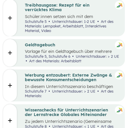
Treibhausgase: Rezept für ein
verrücktes Klima
Schüler:innen
setzen sich mit dem
menschengemachten und natürlichen
Schulstufe 5
Unterrichtsdauer: 1-2 UE
Art des
Treibhauseffekt sowie daraus resultierenden
Materials: Lernpaket, Arbeitsblatt, Interaktives
Folgen in unterschiedlichen Lebens- und
Material, Video
Wirtschaftsbereichen auseinander. Außerdem
reflektieren sie die eigene Rolle in der Mensch-
Umwelt-Beziehung
und
erarbeiten in einem
Geldtagebuch
Kopfstand-Brainstorming individuelle und
Vorlage für ein Geldtagebuch über mehrere
kollektive Handlungsoptionen zur
Wochen im Excel Format
Schulstufe 5, Schulstufe 6
Unterrichtsdauer: > 2 UE
Klimawandelanpassung
.
Art des Materials: Arbeitsblatt
Werbung entzaubert: Externe Zwänge &
bewusste Konsumentscheidungen
In diesem Unterrichtsszenario beschäftigen
sich die Schüler:innen mit den Themen
Schulstufe 7
Unterrichtsdauer: > 2 UE
Art des
„Werbung“ und „Konsumentscheidungen“. Zu
Materials:
Beginn des Materials steht ein Video von
die_chefredaktion
über Influencer:innen im
Zentrum. Davon ausgehend werden
Wissenschecks für Unterrichtszenarien
unterschiedliche externe Zwänge sowie Vor-
der Lernstrecke Globales Miteinander
und Nachteile von Werbungen erarbeitet.
Zu jedem
Unterrichtszenario (Gemeinsame
Vertiefung) wie
z.B.:
Globalisierung und ich,
Schulstufe 8
Unterrichtsdauer: < 1 UE
Art des