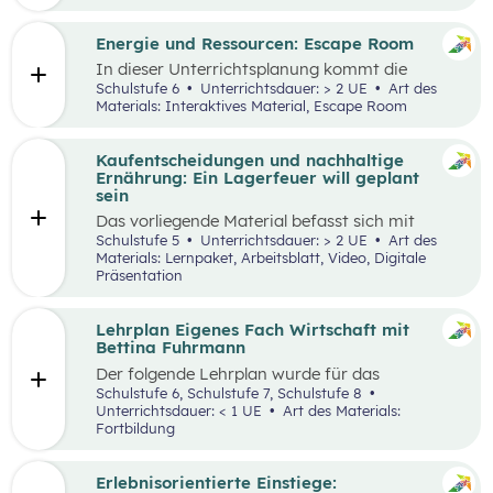
Engpässen in der Energieversorgung und von
Energiesparen gesprochen. Auch die Kosten für
Energie sind seit dem Ukrainekrieg ein
Energie und Ressourcen: Escape Room
omnipräsentes Thema.
In dieser Unterrichtsplanung kommt die
Methode „Escape Room“ zum Einsatz. Ziel ist
Schulstufe 6
Unterrichtsdauer: > 2 UE
Art des
es, Inhalte des Kompetenzbereichs
Materials: Interaktives Material, Escape Room
„Nachhaltiger Umgang mit Energie und
Ressourcen“ spielerisch zu wiederholen und
durch Kooperation bei der Teamarbeit
Kaufentscheidungen und nachhaltige
zwischenmenschliche Kompetenzen zu stärken
Ernährung: Ein Lagerfeuer will geplant
st
und sogenannte 21
Century Skills zu schulen.
sein
Das vorliegende Material befasst sich mit
Kaufentscheidungen, der Herkunft von
Schulstufe 5
Unterrichtsdauer: > 2 UE
Art des
Lebensmitteln, dem Bewusstsein für eine
Materials: Lernpaket, Arbeitsblatt, Video, Digitale
nachhaltige Ernährung sowie mit dem Umgang
Präsentation
mit Lebensmitteln. Das Unterrichtsszenario ist
rund um das
Video „Ein Lagerfeuer will geplant
sein“
aufgebaut. Mit zusätzlich bereitgestellten
Lehrplan Eigenes Fach Wirtschaft mit
Materialien können die im Video
Bettina Fuhrmann
angesprochenen Themenbereiche erarbeitet
Der folgende Lehrplan wurde für das
werden.
Unterrichtsgegenstand “Wirtschaft” für den
Schulstufe 6, Schulstufe 7, Schulstufe 8
Schulpiloten der Stiftung für
Unterrichtsdauer: < 1 UE
Art des Materials:
Wirtschaftsbildung konzipiert. Wirtschaft
Fortbildung
verstehen und gestalten zu lernen steht dabei
im Mittelpunkt.
Erlebnisorientierte Einstiege: