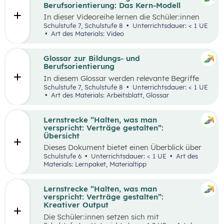
ihren Lernprozess zu übernehmen.
Berufsorientierung: Das Kern-Modell
In dieser Videoreihe lernen die Schüler:innen
wie sie selbstbewusst auftreten, authentisch
Schulstufe 7, Schulstufe 8
Unterrichtsdauer: < 1 UE
wirken und gleichzeitig Menschen von sich
Art des Materials: Video
überzeugen können.
Glossar zur Bildungs- und
Berufsorientierung
In diesem Glossar werden relevante Begriffe
zum Thema „Bildungs- und Berufsorientierung“
Schulstufe 7, Schulstufe 8
Unterrichtsdauer: < 1 UE
erklärt. Zusätzlich gibt es Arbeitsblätter zu
Art des Materials: Arbeitsblatt, Glossar
ausgewählten Begriffen.
Lernstrecke “Halten, was man
verspricht: Verträge gestalten”:
Übersicht
Dieses Dokument bietet einen Überblick über
alle Materialien, die für die Lerntrecke “Halten,
Schulstufe 6
Unterrichtsdauer: < 1 UE
Art des
was man verspricht – Verträge gestalten” für
Materials: Lernpaket, Materialtipp
die 6. Schulstufe zur Verfügung stehen.
Lernstrecke “Halten, was man
verspricht: Verträge gestalten”:
Kreativer Output
Die Schüler:innen setzen sich mit