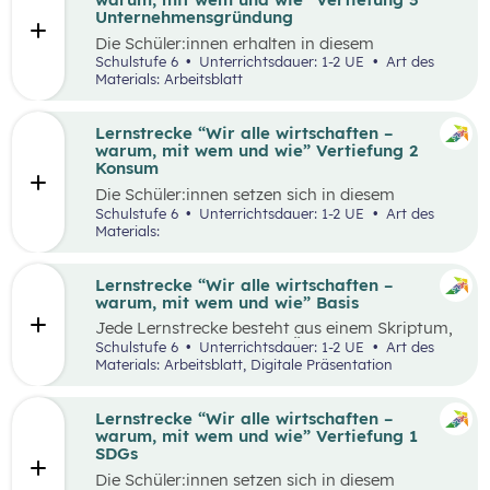
Runde zu Runde verbessern.
Unternehmensgründung
Die Schüler:innen erhalten in diesem
Gedankenexperiment die Möglichkeit ein
Schulstufe 6
Unterrichtsdauer: 1-2 UE
Art des
Unternehmen unter Berücksichtigung von
Materials: Arbeitsblatt
Nachhaltigkeitskriterien zu gründen. Sie
überlegen sich entlang eines vereinfachten
Business Model Canvas, welche Bedürfnisse sie
Lernstrecke “Wir alle wirtschaften –
erfüllen wollen und treffen damit verbundene
warum, mit wem und wie” Vertiefung 2
Entscheidungen. Die Idee wird in einem
Konsum
Elevator Pitch der Klasse präsentiert
Die Schüler:innen setzen sich in diesem
Unterrichtsszenario mit nachhaltigem Konsum
Schulstufe 6
Unterrichtsdauer: 1-2 UE
Art des
auseinander. Sie recherchieren selbstständig zu
Materials:
einem gewählten Produkt oder Unternehmen
und präsentieren ihre Ergebnisse im Weltcafé.
Lernstrecke “Wir alle wirtschaften –
warum, mit wem und wie” Basis
Jede Lernstrecke besteht aus einem Skriptum,
welches dazu dient einen Überblick über die
Schulstufe 6
Unterrichtsdauer: 1-2 UE
Art des
jeweilige Lernstrecke zu erhalten. Mit
Materials: Arbeitsblatt, Digitale Präsentation
dem eigenen Unterrichtsgegenstand
Wirtschaftsbildung erwerben Schüler:innen das
Wissen und entwickeln Fähigkeiten,
Lernstrecke “Wir alle wirtschaften –
Einstellungen und Verhaltensbereitschaften, die
warum, mit wem und wie” Vertiefung 1
sie in ökonomisch geprägten Lebenssituationen
SDGs
benötigen. Diese sollen ihnen dabei helfen,
Die Schüler:innen setzen sich in diesem
ökonomische Herausforderungen, Aufgaben