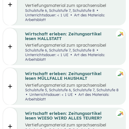
Vertiefungsmaterial zum sprachsensibel
aufbereiteten Zeitungsartikel “Panamakanal
Schulstufe 6, Schulstufe 7, Schulstufe 8
bremst Welthandel”.
Unterrichtsdauer: < 1 UE
Art des Materials:
Arbeitsblatt
Wirtschaft erleben: Zeitungsartikel
lesen HALLSTATT
Vertiefungsmaterial zum sprachsensibel
aufbereiteten Zeitungsartikel “Hallstatt geht
Schulstufe 6, Schulstufe 7, Schulstufe 8
über, Hallstätter gehen unter”.
Unterrichtsdauer: < 1 UE
Art des Materials:
Arbeitsblatt
Wirtschaft erleben: Zeitungsartikel
lesen MÜLLFALLE HAUSHALT
Vertiefungsmaterial zum sprachsensibel
aufbereiteten Zeitungsartikel “Müllfalle
Schulstufe 5, Schulstufe 6, Schulstufe 7, Schulstufe 8
Haushalt”.
Unterrichtsdauer: < 1 UE
Art des Materials:
Arbeitsblatt
Wirtschaft erleben: Zeitungsartikel
lesen WIESO WIRD ALLES TEURER?
Vertiefungsmaterial zum sprachsensibel