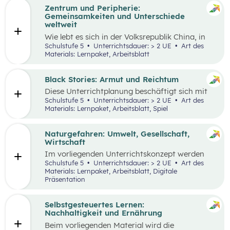
Zentrum und Peripherie:
Gemeinsamkeiten und Unterschiede
weltweit
Wie lebt es sich in der Volksrepublik China, in
Grönland oder in den österreichischen Alpen?
Schulstufe 5
Unterrichtsdauer: > 2 UE
Art des
Welche Gemeinsamkeiten und Unterschiede
Materials: Lernpaket, Arbeitsblatt
gibt es? Menschen weltweit haben die gleichen
Grundbedürfnisse und oft sehr ähnliche
Wünsche. Sie arbeiten in der Regel, sind an
Black Stories: Armut und Reichtum
bestimmten Orten wohnhaft und müssen
Diese Unterrichtplanung beschäftigt sich mit
gleichzeitig mobil sein. Wie diese
dem umfassenden Themenbereich Armut.
Schulstufe 5
Unterrichtsdauer: > 2 UE
Art des
Lebensbereiche konkret ausgestaltet sind und
Methodisch stehen die
Black Stories
– kurze
Materials: Lernpaket, Arbeitsblatt, Spiel
welche Anforderungen sich ergeben, hängt
Geschichten, die sich mit unterschiedlichen
wesentlich von der Region ab, in der die
Ausprägungen von Armut und Reichtum
Menschen leben.
beschäftigen – im Zentrum, wobei der Fokus
Naturgefahren: Umwelt, Gesellschaft,
auf Armut und damit verbundenen
Wirtschaft
Auswirkungen liegt.
Im vorliegenden Unterrichtskonzept werden
natürliche Prozesse und ihre Auswirkungen auf
Schulstufe 5
Unterrichtsdauer: > 2 UE
Art des
die Umwelt, Gesellschaft und Wirtschaft
Materials: Lernpaket, Arbeitsblatt, Digitale
behandelt.
Präsentation
Selbstgesteuertes Lernen:
Nachhaltigkeit und Ernährung
Beim vorliegenden Material wird die