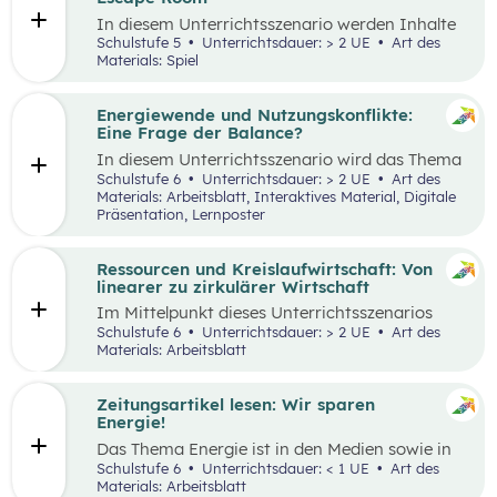
Tätigkeiten im Haushalt aufzeichnen und deren
In diesem Unterrichtsszenario werden Inhalte
Verteilung reflektieren.
des
Kompetenzbereichs
„Leben und
Schulstufe 5
Unterrichtsdauer: > 2 UE
Art des
Wirtschaften im eigenen Umfeld“ spielerisch
Materials: Spiel
wiederholt. Dabei kommt die Methode „Escape
Room“ zum Einsatz. Ziel ist es, durch
Kooperation bei der Teamarbeit
Energiewende und Nutzungskonflikte:
zwischenmenschliche Kompetenzen zu stärken
Eine Frage der Balance?
st
und sogenannte 21
Century Skills zu schulen.
In diesem Unterrichtsszenario wird das Thema
Energiewende und damit einhergehende
Schulstufe 6
Unterrichtsdauer: > 2 UE
Art des
Nutzungskonflikte behandelt. Methodisch wird
Materials: Arbeitsblatt, Interaktives Material, Digitale
zuerst mit einem Wimmelbild gearbeitet, auf
Präsentation, Lernposter
dem unterschiedliche Szenen und Darstellungen
zu Energie, Ressourcen und damit
einhergehender Konflikte zu finden sind.
Ressourcen und Kreislaufwirtschaft: Von
linearer zu zirkulärer Wirtschaft
Im Mittelpunkt dieses Unterrichtsszenarios
steht ein sprachsensibel aufbereiteter Text zum
Schulstufe 6
Unterrichtsdauer: > 2 UE
Art des
Thema verantwortungsvoller Umgang mit
Materials: Arbeitsblatt
Ressourcen. Anhand eines Fahrrads werden die
Fragen nach dem „Wo?“, „Woher?“ und
„Wohin?“ gestellt und die Konzepte „lineares
Zeitungsartikel lesen: Wir sparen
Wirtschaften” und „Kreislaufwirtschaft”
Energie!
erarbeitet.
Das Thema Energie ist in den Medien sowie in
täglichen Gesprächen allgegenwärtig. Dabei
Schulstufe 6
Unterrichtsdauer: < 1 UE
Art des
wird oft von hohem Energieverbrauch, von
Materials: Arbeitsblatt