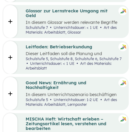
ausgewählten Begriffen.
Glossar zur Lernstrecke Umgang mit
Geld
In diesem Glossar werden relevante Begriffe
zum Thema „Geld“ erklärt. Zusätzlich gibt es
Schulstufe 7
Unterrichtsdauer: < 1 UE
Art des
Arbeitsblätter zu ausgewählten Begriffen.
Materials: Arbeitsblatt, Glossar
Leitfaden: Betriebserkundung
Dieser Leitfaden soll die Planung und
Durchführung von Betriebserkundungen
Schulstufe 5, Schulstufe 8, Schulstufe 6, Schulstufe 7
erleichtern. Im Zuge dieses Leitfadens werden
Unterrichtsdauer: < 1 UE
Art des Materials:
Leitfragen zu folgenden Schwerpunkten
Arbeitsblatt
präsentiert: berufsorientierte, technische,
wirtschaftliche und ökologische
Betriebserkundung.
Good News: Ernährung und
Nachhaltigkeit
In diesem Unterrichtsszenario beschäftigen
sich die Schüler:innen mit positiven
Schulstufe 5
Unterrichtsdauer: 1-2 UE
Art des
Nachrichten und Beispielen aus dem
Materials: Arbeitsblatt, Lernposter
Themenbereich „Ernährung und
Nachhaltigkeit“. Das Ziel dabei ist es,
Handlungsoptionen für den Alltag offenzulegen,
MISCHA Heft: Wirtschaft erleben –
zu diskutieren und in einer abschließenden
Zeitungsartikel lesen, verstehen und
Portfolioaufgabe kreativ zu bearbeiten.
bearbeiten