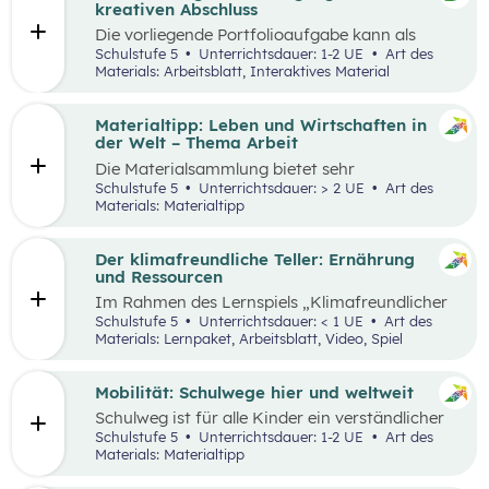
sie in ökonomisch geprägten Lebenssituationen
kreativen Abschluss
benötigen. Diese sollen ihnen dabei helfen,
Die vorliegende Portfolioaufgabe kann als
ökonomische Herausforderungen, Aufgaben
Abschluss des Kompetenzbereichs „Leben und
Schulstufe 5
Unterrichtsdauer: 1-2 UE
Art des
und Problemstellungen erkennen, analysieren,
Wirtschaften im Hinblick auf nachhaltige
Materials: Arbeitsblatt, Interaktives Material
beurteilen und erfolgreich bewältigen zu
Ernährung“ dienen.
können.
Materialtipp: Leben und Wirtschaften in
der Welt – Thema Arbeit
Die Materialsammlung bietet sehr
unterschiedliche Aspekte in Bezug auf das
Schulstufe 5
Unterrichtsdauer: > 2 UE
Art des
Thema Arbeit für den Unterricht.
Materials: Materialtipp
Der klimafreundliche Teller: Ernährung
und Ressourcen
Im Rahmen des Lernspiels „Klimafreundlicher
Teller“ lernen die Schüler:innen
Schulstufe 5
Unterrichtsdauer: < 1 UE
Art des
klimafreundlichere und klimaschädlichere
Materials: Lernpaket, Arbeitsblatt, Video, Spiel
Lebensmittel (gemessen am Wasser- und CO2-
Verbrauch) sowie mögliche Gründe für einen
hohen Ressourcenverbrauch kennen.
Mobilität: Schulwege hier und weltweit
Schulweg ist für alle Kinder ein verständlicher
Begriff und eine weltweite Gemeinsamkeit.
Schulstufe 5
Unterrichtsdauer: 1-2 UE
Art des
Doch der Weg ist durch die Lage der Schule und
Materials: Materialtipp
die Infrastruktur beeinflusst, sodass Schulwege
sehr unterschiedlich aussehen können.