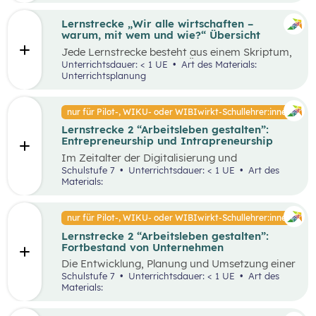
Lernstrecke „Wir alle wirtschaften –
warum, mit wem und wie?“ Übersicht
Jede Lernstrecke besteht aus einem Skriptum,
welches dazu dient einen Überblick über die
Unterrichtsdauer: < 1 UE
Art des Materials:
jeweilige Lernstrecke zu erhalten. Mit
Unterrichtsplanung
dem eigenen Unterrichtsgegenstand
Wirtschaftsbildung erwerben Schüler:innen das
Wissen und entwickeln Fähigkeiten,
nur für Pilot-, WIKU- oder WIBIwirkt-Schullehrer:innen
Einstellungen und Verhaltensbereitschaften, die
Lernstrecke 2 “Arbeitsleben gestalten”:
sie in ökonomisch geprägten Lebenssituationen
Entrepreneurship und Intrapreneurship
benötigen. Diese sollen ihnen dabei helfen,
ökonomische Herausforderungen, Aufgaben
Im Zeitalter der Digitalisierung und
und Problemstellungen erkennen, analysieren,
Globalisierung sowie der dynamischen
Schulstufe 7
Unterrichtsdauer: < 1 UE
Art des
beurteilen und erfolgreich bewältigen zu
Wirtschaft ist es von großer Bedeutung,
Materials:
können.
unternehmerisch zu denken und zu handeln –
sowohl auf individueller als auch
organisatorischer Ebene. Um als Unternehmen
nur für Pilot-, WIKU- oder WIBIwirkt-Schullehrer:innen
am Markt überleben und erfolgreich zu sein,
Lernstrecke 2 “Arbeitsleben gestalten”:
benötigt es Entrepreneur:innen und
Fortbestand von Unternehmen
Intrapreneur:innen, die über bestimmte
Eigenschaften verfügen. Diese spielen eine
Die Entwicklung, Planung und Umsetzung einer
große Rolle in unserer Gesellschaft, indem sie
guten Geschäftsidee ist lediglich der Anfang
Schulstufe 7
Unterrichtsdauer: < 1 UE
Art des
Arbeitsplätze schaffen, Innovationen
eines erfolgreichen Unternehmens. Die
Materials:
voranbringen und das wirtschaftliche
Fortführung und der Erfolg eines
Wachstum fördern. Dieses Unterrichtsszenario
Unternehmens hängen von unterschiedlichen
widmet sich insbesondere den Eigenschaften