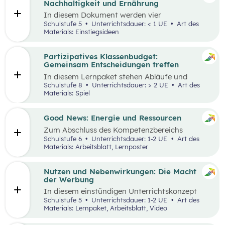
Nachhaltigkeit und Ernährung
In diesem Dokument werden vier
Einstiegsideen für den
Kompetenzbereich
Schulstufe 5
Unterrichtsdauer: < 1 UE
Art des
„Leben und Wirtschaften im Hinblick auf
Materials: Einstiegsideen
nachhaltige Ernährung“ präsentiert. Es handelt
sich immer um Vorschläge, die mit einem
Erlebnis für die Schüler:innen verbunden sind
Partizipatives Klassenbudget:
und wo auch außerschulische Lernorte
Gemeinsam Entscheidungen treffen
miteinbezogen werden.
In diesem Lernpaket stehen Abläufe und
Methoden im Vordergrund, die den
Schulstufe 8
Unterrichtsdauer: > 2 UE
Art des
Schüler:innen helfen sollen, das WIR vor das
Materials: Spiel
ICH zu stellen. Spielerisch erleben die
Schüler:innen als Mobilitäts- und
Ernährungsrat, wie sich Kaufentscheidungen
Good News: Energie und Ressourcen
auf Umwelt, Gesundheit und das Miteinander
Zum Abschluss des Kompetenzbereichs
auswirken.
„Energie und Ressourcen“ beschäftigen sich
Schulstufe 6
Unterrichtsdauer: 1-2 UE
Art des
Schüler:innen mit positiven Nachrichten und
Materials: Arbeitsblatt, Lernposter
Beispielen, damit sie sich von den Problemen,
die in der Lernstrecke besprochen wurden,
nicht überwältigt fühlen.
Nutzen und Nebenwirkungen: Die Macht
der Werbung
In diesem einstündigen Unterrichtskonzept
lernen die Schüler:innen den Nutzen sowie die
Schulstufe 5
Unterrichtsdauer: 1-2 UE
Art des
Vor- und Nachteile von Werbung kennen.
Materials: Lernpaket, Arbeitsblatt, Video