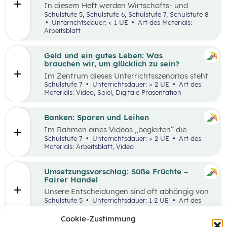
In diesem Heft werden Wirtschafts- und
Lesekompetenz miteinander verknüpft.
Schulstufe 5, Schulstufe 6, Schulstufe 7, Schulstufe 8
Unterrichtsdauer: < 1 UE
Art des Materials:
Arbeitsblatt
Geld und ein gutes Leben: Was
brauchen wir, um glücklich zu sein?
Im Zentrum dieses Unterrichtsszenarios steht
das Planspiel „Nervus Rerum“, welches den
Schulstufe 7
Unterrichtsdauer: > 2 UE
Art des
finanziellen Spielraum als Faktor für ein gutes
Materials: Video, Spiel, Digitale Präsentation
Leben thematisiert. Jugendliche sind oftmals
mit Aussagen konfrontiert, die den
Zusammenhang zwischen Geld und einem
Banken: Sparen und Leihen
guten Leben bewerten.
Im Rahmen eines Videos „begleiten“ die
Schüler:innen eine jugendliche Person bei der
Schulstufe 7
Unterrichtsdauer: > 2 UE
Art des
Erledigung alltäglicher Bankgeschäfte und
Materials: Arbeitsblatt, Video
bekommen so einen ersten Überblick, welche
Rolle Banken in ihrem Leben spielen. In einem
anschließenden Laufdiktat wird das erworbene
Umsetzungsvorschlag: Süße Früchte –
Wissen gefestigt.
Fairer Handel
Unsere Entscheidungen sind oft abhängig von
Entscheidungen, die andere Menschen davor
Schulstufe 5
Unterrichtsdauer: 1-2 UE
Art des
getroffen haben. Wenn wir zum Beispiel
Materials:
einkaufen gehen, können wir nur Waren
Cookie-Zustimmung
kaufen, die auch Unternehmen vorher