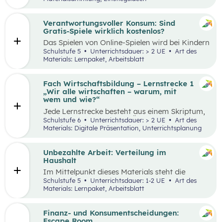
Thinking-Prozess
,
Preis berechnen
,
Verkaufsstand vorbereiten
… wird alles genau
beschrieben. Tipps und Tricks rund um den
Verantwortungsvoller Konsum: Sind
Markt-Tag selbst, sowie ein Vorschlag, wie das
Gratis-Spiele wirklich kostenlos?
Erlebnis gefeiert und präsentiert werden kann,
Das Spielen von Online-Spielen wird bei Kindern
sind ebenfalls enthalten.
und Jugendlichen immer beliebter. Während
Schulstufe 5
Unterrichtsdauer: > 2 UE
Art des
Spielen viele Vorteile mit sich bringt, ist es
Materials: Lernpaket, Arbeitsblatt
dennoch wichtig, Schüler:innen möglichst früh
auf potenzielle Gefahren und Risiken
aufmerksam zu machen. Das vorliegende Lehr-
Fach Wirtschaftsbildung – Lernstrecke 1
und Lernmaterial setzt sich aus zwei
„Wir alle wirtschaften – warum, mit
aufeinander aufbauenden Teilen zusammen, die
wem und wie?“
jeweils in ein bis zwei Unterrichtseinheiten
Jede Lernstrecke besteht aus einem Skriptum,
abgehandelt werden können.
welches dazu dient einen Überblick über die
Schulstufe 6
Unterrichtsdauer: > 2 UE
Art des
jeweilige Lernstrecke zu erhalten. Mit
Materials: Digitale Präsentation, Unterrichtsplanung
dem eigenen Unterrichtsgegenstand
Wirtschaftsbildung erwerben Schüler:innen das
Wissen und entwickeln Fähigkeiten,
Unbezahlte Arbeit: Verteilung im
Einstellungen und Verhaltensbereitschaften, die
Haushalt
sie in ökonomisch geprägten Lebenssituationen
Im Mittelpunkt dieses Materials steht die
benötigen. Diese sollen ihnen dabei helfen,
Auseinandersetzung mit (unbezahlter) Arbeit
Schulstufe 5
Unterrichtsdauer: 1-2 UE
Art des
ökonomische Herausforderungen, Aufgaben
und deren Verteilung. Der Schwerpunkt liegt
Materials: Lernpaket, Arbeitsblatt
und Problemstellungen erkennen, analysieren,
dabei auf theatralen und kreativen Methoden,
beurteilen und erfolgreich bewältigen zu
sowie dem Arbeiten mit Statistiken. Mit
können.
Beispielen wird an die Lebenswelt der
Finanz- und Konsumentscheidungen:
Schüler:innen angeknüpft, die selbst unbezahlte
Escape Room