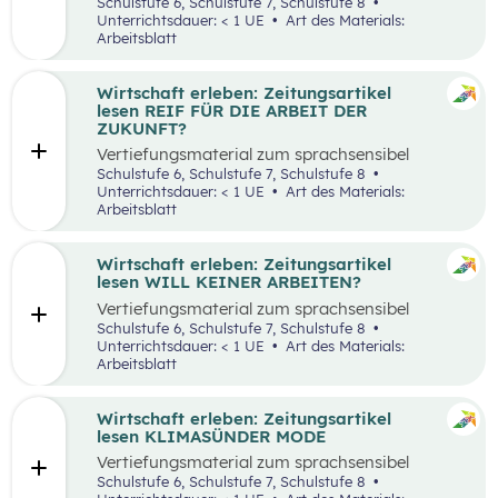
aufbereiteten Zeitungsartikel “Spannende
Schulstufe 6, Schulstufe 7, Schulstufe 8
Suche nach Ferialjobs”.
Unterrichtsdauer: < 1 UE
Art des Materials:
Arbeitsblatt
Wirtschaft erleben: Zeitungsartikel
lesen REIF FÜR DIE ARBEIT DER
ZUKUNFT?
Vertiefungsmaterial zum sprachsensibel
aufbereiteten Zeitungsartikel “Reif für die
Schulstufe 6, Schulstufe 7, Schulstufe 8
Arbeit der Zukunft?”.
Unterrichtsdauer: < 1 UE
Art des Materials:
Arbeitsblatt
Wirtschaft erleben: Zeitungsartikel
lesen WILL KEINER ARBEITEN?
Vertiefungsmaterial zum sprachsensibel
aufbereiteten Zeitungsartikel “Will keiner
Schulstufe 6, Schulstufe 7, Schulstufe 8
arbeiten?”.
Unterrichtsdauer: < 1 UE
Art des Materials:
Arbeitsblatt
Wirtschaft erleben: Zeitungsartikel
lesen KLIMASÜNDER MODE
Vertiefungsmaterial zum sprachsensibel
aufbereiteten Zeitungsartikel “Klimasünder
Schulstufe 6, Schulstufe 7, Schulstufe 8
Mode”.