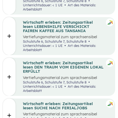
aufbereiteten Zeitungsartikel “Wieso wird alles
Schulstufe 6, Schulstufe 7, Schulstufe 8
teurer?”.
Unterrichtsdauer: < 1 UE
Art des Materials:
Arbeitsblatt
Wirtschaft erleben: Zeitungsartikel
lesen LEBENSHILFE VERSCHICKT
FAIREN KAFFEE AUS TANSANIA
Vertiefungsmaterial zum sprachsensibel
aufbereiteten Zeitungsartikel “Lebenshilfe
Schulstufe 6, Schulstufe 7, Schulstufe 8
verschickt fairen Kaffee aus Tansania”.
Unterrichtsdauer: < 1 UE
Art des Materials:
Arbeitsblatt
Wirtschaft erleben: Zeitungsartikel
lesen DEN TRAUM VOM EIGENEN LOKAL
ERFÜLLT
Vertiefungsmaterial zum sprachsensibel
aufbereiteten Zeitungsartikel “Den Traum vom
Schulstufe 6, Schulstufe 7, Schulstufe 8
eigenen Lokal erfüllt”.
Unterrichtsdauer: < 1 UE
Art des Materials:
Arbeitsblatt
Wirtschaft erleben: Zeitungsartikel
lesen SUCHE NACH FERIALJOBS
Vertiefungsmaterial zum sprachsensibel