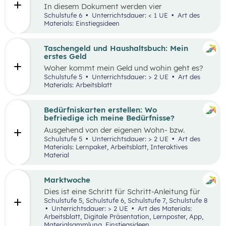
In diesem Dokument werden vier
Einstiegsideen für den Kompetenzbereich
Schulstufe 6
Unterrichtsdauer: < 1 UE
Art des
„Nachhaltiger Umgang mit Energie und
Materials: Einstiegsideen
Ressourcen“ präsentiert.
Taschengeld und Haushaltsbuch: Mein
erstes Geld
Woher kommt mein Geld und wohin geht es?
Was ist ein Haushaltsbuch und wofür brauche
Schulstufe 5
Unterrichtsdauer: > 2 UE
Art des
ich es? Geld ist im Alltag vieler Mensch präsent
Materials: Arbeitsblatt
und begleitet uns unser ganzes Leben lang. In
zwei Unterrichtseinheiten sollen die
Schüler:innen an das Thema Geld herangeführt
Bedürfniskarten erstellen: Wo
werden.
befriedige ich meine Bedürfnisse?
Ausgehend von der eigenen Wohn- bzw.
Schulortgemeinde sollen die Schüler:innen ihre
Schulstufe 5
Unterrichtsdauer: > 2 UE
Art des
Umgebung analysieren und eine eigene
Materials: Lernpaket, Arbeitsblatt, Interaktives
Bedürfniskarte (mit Scribble Maps) erstellen
Material
und so die im Mittelpunkt stehende
Fragestellung beantworten können: „Wo
befriedige ich meine Bedürfnisse?“ Der Fokus
Marktwoche
liegt hierbei vor allem auf der
Dies ist eine Schritt für Schritt-Anleitung für
Bedürfnisbefriedigung durch Unternehmen.
Lehrer:innen, die mit Jugendlichen ein echtes
Schulstufe 5, Schulstufe 6, Schulstufe 7, Schulstufe 8
Verkaufserlebnis organisieren wollen: Vom
Unterrichtsdauer: > 2 UE
Art des Materials:
Einstieg
(Was haben Jugendliche erfunden?)
Arbeitsblatt, Digitale Präsentation, Lernposter, App,
über
Ziele setzen
bis hin zum gesamten
Design
Materialsammlung, Einstiegsideen