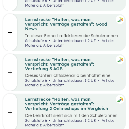
selbstgewählten Aspekten der
Schulstufe 6
Unterrichtsdauer: 1-2 UE
Art des
Vertragsgestaltung auseinander und drehen
Materials: Arbeitsblatt
dazu einen Kurzfilm.
Lernstrecke “Halten, was man
verspricht: Verträge gestalten”: Good
News
In dieser Einheit reflektieren die Schüler:innen
die Inhalte der Lernstrecke “Halten, was man
Schulstufe 6
Unterrichtsdauer: 1-2 UE
Art des
verspricht – Verträge gestalten”.
Materials: Arbeitsblatt
Lernstrecke “Halten, was man
verspricht: Verträge gestalten”:
Vertiefung 3 AGB
Dieses Unterrichtsszenario beinhaltet eine
Gruppenarbeit, bei der sich die Schüler:innen
Schulstufe 6
Unterrichtsdauer: 1-2 UE
Art des
mit Ausschnitten aus den AGBs von Zalando
Materials: Arbeitsblatt
auseinandersetzen.
Lernstrecke “Halten, was man
verspricht: Verträge gestalten”:
Vertiefung 2 Onlineshops im Vergleich
Die Lehrkraft sieht sich mit den Schüler:innen
zum Einstieg einen Onlineshop eines bekannten
Schulstufe 6
Unterrichtsdauer: 1-2 UE
Art des
Online-Händlers an.
Materials: Arbeitsblatt