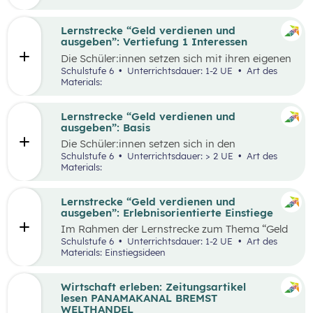
herauszufinden, welche Vor- und Nachteile die
jeweiligen Zahlungsformen haben. Die
Antworten der Supermarktkund:innen werden
Lernstrecke “Geld verdienen und
auf einem Interviewbogen/Fragebogen
ausgeben”: Vertiefung 1 Interessen
festgehalten und in der Klasse gemeinsam mit
Die Schüler:innen setzen sich mit ihren eigenen
der Lehrkraft ausgewertet. Eine weitere
Interessen und Stärken auseinander.
Schulstufe 6
Unterrichtsdauer: 1-2 UE
Art des
Perspektive kann, je nach den örtlichen
Gemeinsam werden verschiedene Stärken und
Materials:
Gegebenheiten, eingenommen werden, indem
Interessen besprochen. Das Kennenlernen der
Händler:innen/Verkäufer:innen auf einem
eigenen Interessen und Stärken soll den
(Wochen-)Markt befragt werden, welche
Schüler:innen zeigen, dass es mit diesem
Lernstrecke “Geld verdienen und
Zahlungsformen sie anbieten und welche Art
Wissen leichter ist den richtigen Beruf für sich
ausgeben”: Basis
der Zahlung sie bevorzugen.
zu finden und die Auseinandersetzung mit
Die Schüler:innen setzen sich in den
einzelnen Berufen wird ermöglicht.
unterschiedlichen Aufgabestellungen rund um
Schulstufe 6
Unterrichtsdauer: > 2 UE
Art des
das Thema Geld mit den Themen Funktionen
Materials:
und Formen des Geldes, Zahlungsformen,
Online-Zahlungen, Berufe Haushaltsplan, und
Konsum auseinander. Außerdem gibt es zwei
Lernstrecke “Geld verdienen und
Bonus-Inhalte zu den Themen „Das kostenlose
ausgeben”: Erlebnisorientierte Einstiege
Handy“ und „Geld-Typ“.
Im Rahmen der Lernstrecke zum Thema “Geld
verdienen und ausgeben”, werden drei mögliche
Schulstufe 6
Unterrichtsdauer: 1-2 UE
Art des
Einstiegsideen vorgestellt. Diese Vorschläge
Materials: Einstiegsideen
zeichnen sich nicht nur durch ihre inhaltliche
Relevanz aus, sondern sind bewusst als
Erlebnisse konzipiert, um die Schüler:innen
Wirtschaft erleben: Zeitungsartikel
aktiv in den Lernprozess einzubinden.
lesen PANAMAKANAL BREMST
WELTHANDEL