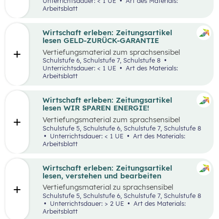
Unterrichtsdauer: < 1 UE
Art des Materials:
Arbeitsblatt
Wirtschaft erleben: Zeitungsartikel
lesen GELD-ZURÜCK-GARANTIE
Vertiefungsmaterial zum sprachsensibel
aufbereiteten Zeitungsartikel “Reich werden
Schulstufe 6, Schulstufe 7, Schulstufe 8
mit Geld-zurück-Garantie?”.
Unterrichtsdauer: < 1 UE
Art des Materials:
Arbeitsblatt
Wirtschaft erleben: Zeitungsartikel
lesen WIR SPAREN ENERGIE!
Vertiefungsmaterial zum sprachsensibel
aufbereiteten Zeitungsartikel “Wir sparen
Schulstufe 5, Schulstufe 6, Schulstufe 7, Schulstufe 8
Energie”.
Unterrichtsdauer: < 1 UE
Art des Materials:
Arbeitsblatt
Wirtschaft erleben: Zeitungsartikel
lesen, verstehen und bearbeiten
Vertiefungsmaterial zu sprachsensibel
aufbereiteten Zeitungsartikeln.
Schulstufe 5, Schulstufe 6, Schulstufe 7, Schulstufe 8
Unterrichtsdauer: > 2 UE
Art des Materials:
Arbeitsblatt