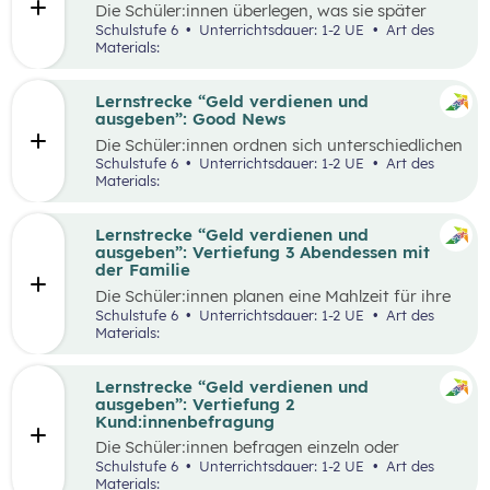
Die Schüler:innen überlegen, was sie später
einmal werden möchten und finden heraus, wie
Schulstufe 6
Unterrichtsdauer: 1-2 UE
Art des
der Beruf aussieht, den sie zukünftig ausüben
Materials:
wollen. Dazu beschaffen sie auf verschiedene
Weise Informationen zum Arbeitsalltag und
erstellen ein kreatives Endprodukt, das sie frei
Lernstrecke “Geld verdienen und
wählen können. In der Wabe findet eine
ausgeben”: Good News
Auseinandersetzung mit den eigenen
Die Schüler:innen ordnen sich unterschiedlichen
Vorstellungen über den Traumberuf und
Geld-Typen zu und diskutieren miteinander die
Schulstufe 6
Unterrichtsdauer: 1-2 UE
Art des
Erkenntnisse aus der Recherche statt.
Tipps, die bei den jeweiligen Geld-Typen zu
Materials:
Außerdem erhalten die Schüler:innen in der
finden sind. Daraus leiten sie Tipps ab, die für
Reflexionsphase die Möglichkeit zu überlegen,
alle Geld-Typen gelten können und überlegen
welche Erkenntnisse ihren Vorstellungen
welche konkreten Tipps sie im Alltag schon in
Lernstrecke “Geld verdienen und
entsprechen und welche anders sind als
ihrem Alter umsetzen können, aber auch wie sie
ausgeben”: Vertiefung 3 Abendessen mit
erwartet.
ihre Eltern beim nachhaltigen Konsum
der Familie
unterstützen.
Die Schüler:innen planen eine Mahlzeit für ihre
Familie und sollen dafür ein vorgegebenes
Schulstufe 6
Unterrichtsdauer: 1-2 UE
Art des
Budget pro Person einhalten. Zur Durchführung
Materials:
gehört die Wahl der Speise, die Erstellung einer
Einkaufsliste, sowie die Schätzung der Preise,
der Einkauf der Zutaten und die Zubereitung
Lernstrecke “Geld verdienen und
der Speise. Im Anschluss werden die
ausgeben”: Vertiefung 2
Schätzungen und die tatsächlichen Ausgaben
Kund:innenbefragung
miteinander verglichen und die Vorgehensweise
Die Schüler:innen befragen einzeln oder
beim Einkauf reflektiert.
paarweise Kund:innen in einem Supermarkt zu
Schulstufe 6
Unterrichtsdauer: 1-2 UE
Art des
den Zahlungsgewohnheiten und versuchen
Materials: