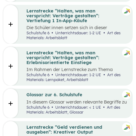
Lernstrecke “Halten, was man
verspricht: Verträge gestalten”:
Vertiefung 1 In-App-Käufe
Die Schüler:innen setzen sich in dieser
Alltagschallenge mit dem eigenen digitalen
Schulstufe 6
Unterrichtsdauer: 1-2 UE
Art des
Konsumverhalten auseinander.
Materials: Arbeitsblatt
Lernstrecke “Halten, was man
verspricht: Verträge gestalten”:
Erlebnisorientierte Einstiege
Im Rahmen der Lernstrecke zum Thema
“Halten, was man verspricht – Verträge
Schulstufe 6
Unterrichtsdauer: 1-2 UE
Art des
gestalten”, werden drei mögliche Einstiegsideen
Materials: Lernpaket, Arbeitsblatt
vorgestellt.
Glossar zur 6. Schulstufe
In diesem Glossar werden relevante Begriffe zu
den Lehrplanpunkten “Energie und Ressourcen”
Schulstufe 6
Unterrichtsdauer: < 1 UE
Art des
sowie “Produktion und Konsum” erklärt.
Materials: Arbeitsblatt, Glossar
Zusätzlich gibt es Arbeitsblätter zu
ausgewählten Begriffen.
Lernstrecke “Geld verdienen und
ausgeben”: Kreativer Output