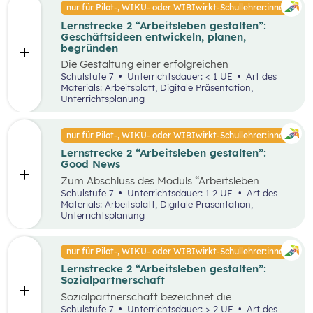
Faktoren ab. Demzufolge wird in diesem
nur für Pilot-, WIKU- oder WIBIwirkt-Schullehrer:innen
von Entrepreneur:innen und
Unterrichtsszenario auf entscheidende
Intrapreneur:innen.
Lernstrecke 2 “Arbeitsleben gestalten”:
Kriterien für das langfristige Bestehen von
Geschäftsideen entwickeln, planen,
Unternehmen näher eingegangen.
begründen
Die Gestaltung einer erfolgreichen
Geschäftsidee ist der erste Schritt in die
Schulstufe 7
Unterrichtsdauer: < 1 UE
Art des
Selbstständigkeit und die Basis für ein
Materials: Arbeitsblatt, Digitale Präsentation,
erfolgreiches Unternehmen. In diesem
Unterrichtsplanung
Unterrichtsszenario wird anhand des
vereinfachten St. Galler Managementmodell ein
erfolgreiches Unternehmen analysiert. Des
nur für Pilot-, WIKU- oder WIBIwirkt-Schullehrer:innen
Weiteren wird auf die Motive für die Gründung
Lernstrecke 2 “Arbeitsleben gestalten”:
von Unternehmen näher eingegangen.
Good News
Zum Abschluss des Moduls “Arbeitsleben
gestalten” ist es wichtig, dass die Schüler:innen
Schulstufe 7
Unterrichtsdauer: 1-2 UE
Art des
sich mit positiven Nachrichten und Beispielen
Materials: Arbeitsblatt, Digitale Präsentation,
auseinandersetzen, um nicht von den
Unterrichtsplanung
Herausforderungen der Arbeitswelt überwältigt
zu werden. Innerhalb der Good News Phase
sollen die Schüler:innen nochmals den Bereich
nur für Pilot-, WIKU- oder WIBIwirkt-Schullehrer:innen
Entrepreneurship anhand einer sehr
Lernstrecke 2 “Arbeitsleben gestalten”:
erfolgreichen Unternehmensgründung (Zotter)
Sozialpartnerschaft
erarbeiten. Dies soll dabei helfen, dass komplexe
Thema für die Schüler:innen stärker zu
Sozialpartnerschaft bezeichnet die
vertiefen.
Zusammenarbeit zwischen Arbeitgeber:innen
Schulstufe 7
Unterrichtsdauer: > 2 UE
Art des