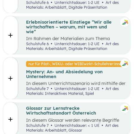
Unterrichtsszenario mit den SDGs (Sustainable
Schulstufe 6
Unterrichtsdauer: 1-2 UE
Art des
und Problemstellungen erkennen, analysieren,
Development Goals) auseinander. Sie wählen ein
Materials: Arbeitsblatt, Digitale Präsentation
beurteilen und erfolgreich bewältigen zu
SDG und entdecken in ihrer Umgebung Orte, an
können.
denen dieses Ziel nicht umgesetzt wurde und
machen ein Foto davon. Anschließend werden
Erlebnisorientierte Einstiege “Wir alle
Verbesserungsvorschläge erarbeitet.
wirtschaften – warum, mit wem und
wie”
Im Rahmen der Materialien zum Thema
“Grundlagen der Wirtschaft” werden drei
Schulstufe 6
Unterrichtsdauer: 1-2 UE
Art des
mögliche Einstiegsideen vorgestellt. Diese
Materials: Arbeitsblatt, Digitale Präsentation
Vorschläge zeichnen sich nicht nur durch ihre
inhaltliche Relevanz aus, sondern sind bewusst
als Erlebnisse konzipiert, um die Schüler:innen
nur für Pilot-, WIKU- oder WIBIwirkt-Schullehrer:innen
aktiv in den Lernprozess einzubinden.
Mystery: An- und Absiedelung von
Unternehmen
In diesem Unterrichtsszenario wird mithilfe der
Methode Mystery das Thema „Ansiedelung von
Schulstufe 7
Unterrichtsdauer: 1-2 UE
Art des
Unternehmen“ vertiefend behandelt. Im
Materials: Interaktives Material, Spiel
Rahmen des Mystery-Spiels finden
Schüler:innen in Kleingruppen die Lösung zu
einer komplexen Fragestellung an der
Glossar zur Lernstrecke
Schnittstelle von Gesellschaft, Wirtschaft und
Wirtschaftsstandort Österreich
Umwelt.
In diesem Glossar werden relevante Begriffe
zum Thema „Wirtschaftsstandort Österreich“
Schulstufe 7
Unterrichtsdauer: < 1 UE
Art des
erklärt. Zusätzlich gibt es Arbeitsblätter zu
Materials: Arbeitsblatt, Glossar