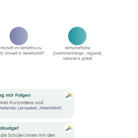
rtschaft im Verhältnis zu
Wirtschaftliche
at‚ Umwelt & Gesellschaft
Zusammenhänge - regional,
national & global
ug mit Folgen
eines Kurzvideos und
lle Entscheidungen und
tehen oftmals bereits vor
dürfnisse und Prioritäten, aber
zu berücksichtigen. Oft möchte
und muss aufgrund der
tsbudget
edoch nicht die einzige
 die Schüler:innen mit den