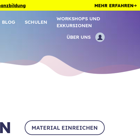
inanzbildung
MEHR ERFAHREN
WORKSHOPS UND
BLOG
SCHULEN
EXKURSIONEN
ÜBER UNS
EN
MATERIAL EINREICHEN