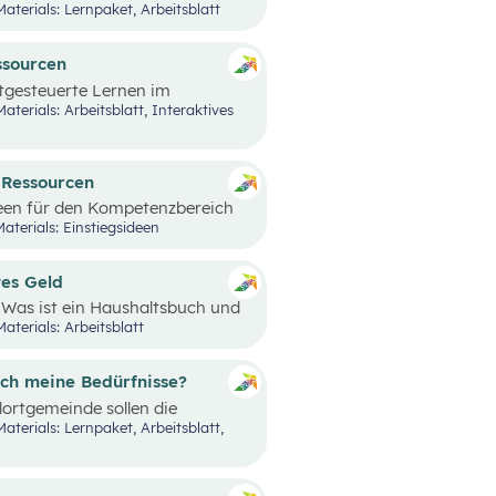
Materials: Lernpaket, Arbeitsblatt
ssourcen
stgesteuerte Lernen im
sourcen und Energieträger für
re Bedeutung für die Umwelt und
d Ressourcen
een für den Kompetenzbereich
urcen“ präsentiert.
aterials: Einstiegsideen
tes Geld
Was ist ein Haushaltsbuch und
er Mensch präsent und begleitet
aterials: Arbeitsblatt
htseinheiten sollen die
rt werden.
ich meine Bedürfnisse?
ortgemeinde sollen die
 eine eigene Bedürfniskarte
ittelpunkt stehende
edige ich meine Bedürfnisse?“
ürfnisbefriedigung durch