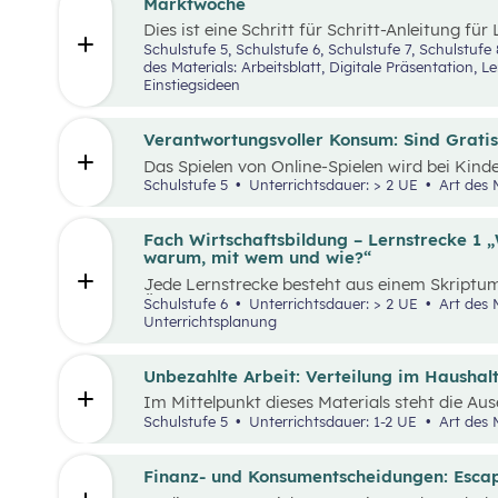
Unternehmen.
Marktwoche
Dies ist eine Schritt für Schritt-Anleitung für
Jugendlichen ein echtes Verkaufserlebnis or
Schulstufe 5, Schulstufe 6, Schulstufe 7, Schul
(Was haben Jugendliche erfunden?) über
Zie
des Materials: Arbeitsblatt, Digitale Präsentation, 
Design Thinking-Prozess
,
Preis berechnen
,
Ve
Einstiegsideen
alles genau beschrieben. Tipps und Tricks ru
sowie ein Vorschlag, wie das Erlebnis gefeier
sind ebenfalls enthalten.
Verantwortungsvoller Konsum: Sind Gratis-
Das Spielen von Online-Spielen wird bei Kin
beliebter. Während Spielen viele Vorteile mit s
Schulstufe 5
Unterrichtsdauer: > 2 UE
Art des 
wichtig, Schüler:innen möglichst früh auf pot
aufmerksam zu machen. Das vorliegende Lehr
aus zwei aufeinander aufbauenden Teilen zusa
Fach Wirtschaftsbildung – Lernstrecke 1 „
zwei Unterrichtseinheiten abgehandelt werd
warum, mit wem und wie?“
Jede Lernstrecke besteht aus einem Skriptum
Überblick über die jeweilige Lernstrecke zu e
Schulstufe 6
Unterrichtsdauer: > 2 UE
Art des Materials: Digitale Präsentation,
Unterrichtsgegenstand Wirtschaftsbildung e
Unterrichtsplanung
Wissen und entwickeln Fähigkeiten, Einstell
Verhaltensbereitschaften, die sie in ökonom
benötigen. Diese sollen ihnen dabei helfen,
Unbezahlte Arbeit: Verteilung im Haushal
Aufgaben und Problemstellungen erkennen, an
Im Mittelpunkt dieses Materials steht die Au
erfolgreich bewältigen zu können.
(unbezahlter) Arbeit und deren Verteilung. De
Schulstufe 5
Unterrichtsdauer: 1-2 UE
Art des 
theatralen und kreativen Methoden, sowie dem
Beispielen wird an die Lebenswelt der Schüler
unbezahlte Tätigkeiten im Haushalt aufzeich
Finanz- und Konsumentscheidungen: Esc
reflektieren.