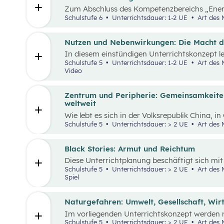
Zum Abschluss des Kompetenzbereichs „Ener
beschäftigen sich Schüler:innen mit positive
Schulstufe 6
Unterrichtsdauer: 1-2 UE
Art des 
damit sie sich von den Problemen, die in der
nicht überwältigt fühlen.
Nutzen und Nebenwirkungen: Die Macht 
In diesem einstündigen Unterrichtskonzept le
Nutzen sowie die Vor- und Nachteile von We
Schulstufe 5
Unterrichtsdauer: 1-2 UE
Art des Materials: Lernpaket, Arbeitsblatt,
Video
Zentrum und Peripherie: Gemeinsamkeite
weltweit
Wie lebt es sich in der Volksrepublik China, i
österreichischen Alpen? Welche Gemeinsamke
Schulstufe 5
Unterrichtsdauer: > 2 UE
Art des 
Menschen weltweit haben die gleichen Grundb
ähnliche Wünsche. Sie arbeiten in der Regel,
wohnhaft und müssen gleichzeitig mobil sein
Black Stories: Armut und Reichtum
konkret ausgestaltet sind und welche Anford
Diese Unterrichtplanung beschäftigt sich m
wesentlich von der Region ab, in der die Men
Themenbereich Armut. Methodisch stehen di
Schulstufe 5
Unterrichtsdauer: > 2 UE
Art des Materials: Lernpaket, Arbeitsblatt,
Geschichten, die sich mit unterschiedliche
Spiel
Reichtum beschäftigen – im Zentrum, wobei
verbundenen Auswirkungen liegt.
Naturgefahren: Umwelt, Gesellschaft, Wir
Im vorliegenden Unterrichtskonzept werden n
Auswirkungen auf die Umwelt, Gesellschaft u
Schulstufe 5
Unterrichtsdauer: > 2 UE
Art des Materials: Lernpaket, Arbeitsblatt,