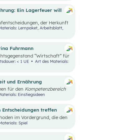
 schulen.
rung: Ein Lagerfeuer will
aufentscheidungen, der Herkunft
e nachhaltige Ernährung sowie
rrichtsszenario ist rund um das
baut. Mit zusätzlich
Video angesprochenen
ttina Fuhrmann
chtsgegenstand “Wirtschaft” für
bildung konzipiert. Wirtschaft
tsdauer: < 1 UE
Art des Materials:
 im Mittelpunkt.
keit und Ernährung
een für den
Kompetenzbereich
hhaltige Ernährung“
aterials: Einstiegsideen
läge, die mit einem Erlebnis für
h außerschulische Lernorte
 Entscheidungen treffen
hoden im Vordergrund, die den
CH zu stellen. Spielerisch erleben
Materials: Spiel
ngsrat, wie sich
 und das Miteinander