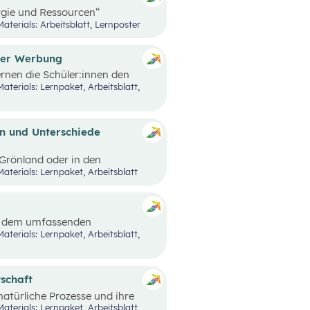
gie und Ressourcen“
n Nachrichten und Beispielen,
Materials: Arbeitsblatt, Lernposter
 Lernstrecke besprochen wurden,
der Werbung
rnen die Schüler:innen den
rbung kennen.
n und Unterschiede
n Grönland oder in den
iten und Unterschiede gibt es?
Materials: Lernpaket, Arbeitsblatt
edürfnisse und oft sehr
 sind an bestimmten Orten
. Wie diese Lebensbereiche
erungen sich ergeben, hängt
it dem umfassenden
schen leben.
e
Black Stories
– kurze
n Ausprägungen von Armut und
 der Fokus auf Armut und damit
tschaft
atürliche Prozesse und ihre
nd Wirtschaft behandelt.