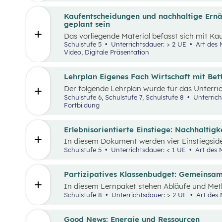
st
stärken und sogenannte 21
Century Skills zu
Kaufentscheidungen und nachhaltige Ernäh
geplant sein
Das vorliegende Material befasst sich mit K
von Lebensmitteln, dem Bewusstsein für ein
Schulstufe 5
Unterrichtsdauer: > 2 UE
Art des Materials: Lernpaket, Arbeitsblatt,
mit dem Umgang mit Lebensmitteln. Das Unte
Video, Digitale Präsentation
Video „Ein Lagerfeuer will geplant sein“
aufge
bereitgestellten Materialien können die im 
Themenbereiche erarbeitet werden.
Lehrplan Eigenes Fach Wirtschaft mit Be
Der folgende Lehrplan wurde für das Unterri
den Schulpiloten der Stiftung für Wirtschafts
Schulstufe 6, Schulstufe 7, Schulstufe 8
Unterrich
verstehen und gestalten zu lernen steht dabei
Fortbildung
Erlebnisorientierte Einstiege: Nachhaltig
In diesem Dokument werden vier Einstiegsid
„Leben und Wirtschaften im Hinblick auf nac
Schulstufe 5
Unterrichtsdauer: < 1 UE
Art des M
präsentiert. Es handelt sich immer um Vorsch
die Schüler:innen verbunden sind und wo auc
miteinbezogen werden.
Partizipatives Klassenbudget: Gemeinsam
In diesem Lernpaket stehen Abläufe und Met
Schüler:innen helfen sollen, das WIR vor das I
Schulstufe 8
Unterrichtsdauer: > 2 UE
Art des 
die Schüler:innen als Mobilitäts- und Ernähru
Kaufentscheidungen auf Umwelt, Gesundheit
auswirken.
Good News: Energie und Ressourcen