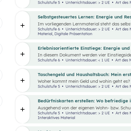
Einnahmen und Ausgaben von Haushalten.
Schulstufe 5
Unterrichtsdauer: > 2 UE
Art des 
Selbstgesteuertes Lernen: Energie und Re
Im vorliegenden Lernmaterial steht das selb
Vordergrund. Es werden die wesentlichen Res
Schulstufe 6
Unterrichtsdauer: > 2 UE
Art des Materials: Arbeitsblatt, Interaktives
die Wirtschaft und unser Alltagsleben und ih
Material, Digitale Präsentation
den Klimawandel beleuchtet.
Erlebnisorientierte Einstiege: Energie un
In diesem Dokument werden vier Einstiegsid
„Nachhaltiger Umgang mit Energie und Resso
Schulstufe 6
Unterrichtsdauer: < 1 UE
Art des M
Taschengeld und Haushaltsbuch: Mein ers
Woher kommt mein Geld und wohin geht es? 
wofür brauche ich es? Geld ist im Alltag viel
Schulstufe 5
Unterrichtsdauer: > 2 UE
Art des M
uns unser ganzes Leben lang. In zwei Unterric
Schüler:innen an das Thema Geld herangefüh
Bedürfniskarten erstellen: Wo befriedige 
Ausgehend von der eigenen Wohn- bzw. Schul
Schüler:innen ihre Umgebung analysieren und
Schulstufe 5
Unterrichtsdauer: > 2 UE
Art des Materials: Lernpaket, Arbeitsblatt,
(mit Scribble Maps) erstellen und so die im M
Interaktives Material
Fragestellung beantworten können: „Wo befri
Der Fokus liegt hierbei vor allem auf der Bed