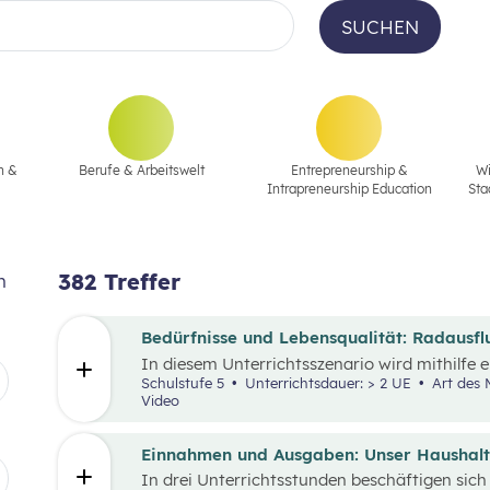
SUCHEN
n &
Berufe & Arbeitswelt
Entrepreneurship &
Wi
Intrapreneurship Education
Sta
382
Treffer
n
Bedürfnisse und Lebensqualität: Radausfl
In diesem Unterrichtsszenario wird mithilfe 
zusätzlichem Material der Fokus auf finanzie
Schulstufe 5
Unterrichtsdauer: > 2 UE
Art des Materials: Lernpaket, Arbeitsblatt,
Bedürfnisse gelegt. Kinder und Jugendliche s
Video
finanziellen Entscheidungen. Dabei gilt es, Be
auch die eigenen finanziellen Möglichkeiten 
man mehr haben, als man sich leisten kann 
Einnahmen und Ausgaben: Unser Haushal
Knappheit auf etwas verzichten. Konsum ist j
In drei Unterrichtsstunden beschäftigen sich
Möglichkeit der Bedürfnisbefriedigung.