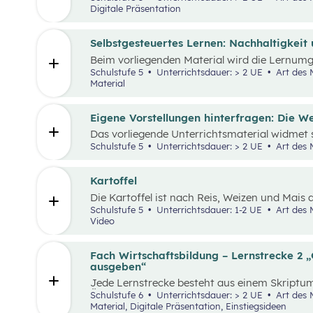
Digitale Präsentation
Selbstgesteuertes Lernen: Nachhaltigkeit
Beim vorliegenden Material wird die Lernum
Verfügung gestellt und mit einem analogen L
Schulstufe 5
Unterrichtsdauer: > 2 UE
Art des Materials: Lernpaket, Interaktives
Material
Eigene Vorstellungen hinterfragen: Die Wel
Das vorliegende Unterrichtsmaterial widmet
insbesondere in Bezug auf Afrika – und kann 
Schulstufe 5
Unterrichtsdauer: > 2 UE
Art des 
„Leben und Wirtschaften in aller Welt“ dienen.
Einstiegsgeschichte und visuellem Input soll 
werden, ihr eigenes Afrikabild zu hinterfrage
Kartoffel
rekonstruieren.
Die Kartoffel ist nach Reis, Weizen und Mais 
Grundnahrungsmittel der Menschheit. Weltwei
Schulstufe 5
Unterrichtsdauer: 1-2 UE
Art des Materials: Lernpaket, Arbeitsblatt,
Sorten. Daher kann sich die Kartoffelpflanze
Video
anpassen. Die Unterrichtsmaterialien behandel
sowie naturräumliche Bedingungen der landwi
Wesentliche Charakteristika der räumlichen 
Fach Wirtschaftsbildung – Lernstrecke 2 
Kartoffel erhoben und beschrieben.
ausgeben“
Jede Lernstrecke besteht aus einem Skriptum
Überblick über die jeweilige Lernstrecke zu e
Schulstufe 6
Unterrichtsdauer: > 2 UE
Art des Materials: Arbeitsblatt, Interaktives
Unterrichtsgegenstand Wirtschaftsbildung e
Material, Digitale Präsentation, Einstiegsideen