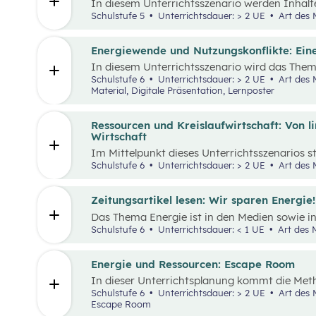
In diesem Unterrichtsszenario werden Inhalt
„Leben und Wirtschaften im eigenen Umfeld“ s
Schulstufe 5
Unterrichtsdauer: > 2 UE
Art des M
kommt die Methode „Escape Room“ zum Einsatz
Kooperation bei der Teamarbeit zwischenme
st
stärken und sogenannte 21
Century Skills zu
Energiewende und Nutzungskonflikte: Ein
In diesem Unterrichtsszenario wird das The
einhergehende Nutzungskonflikte behandelt. 
Schulstufe 6
Unterrichtsdauer: > 2 UE
Art des Materials: Arbeitsblatt, Interaktives
einem Wimmelbild gearbeitet, auf dem unter
Material, Digitale Präsentation, Lernposter
Darstellungen zu Energie, Ressourcen und da
finden sind.
Ressourcen und Kreislaufwirtschaft: Von li
Wirtschaft
Im Mittelpunkt dieses Unterrichtsszenarios st
aufbereiteter Text zum Thema verantwortung
Schulstufe 6
Unterrichtsdauer: > 2 UE
Art des M
Anhand eines Fahrrads werden die Fragen n
„Wohin?“ gestellt und die Konzepte „lineares
„Kreislaufwirtschaft” erarbeitet.
Zeitungsartikel lesen: Wir sparen Energie!
Das Thema Energie ist in den Medien sowie i
allgegenwärtig. Dabei wird oft von hohem E
Schulstufe 6
Unterrichtsdauer: < 1 UE
Art des M
in der Energieversorgung und von Energiespa
Kosten für Energie sind seit dem Ukrainekri
Energie und Ressourcen: Escape Room
In dieser Unterrichtsplanung kommt die Me
Einsatz. Ziel ist es, Inhalte des Kompetenzb
Schulstufe 6
Unterrichtsdauer: > 2 UE
Art des Materials: Interaktives Material,
mit Energie und Ressourcen“ spielerisch zu 
Escape Room
Kooperation bei der Teamarbeit zwischenme